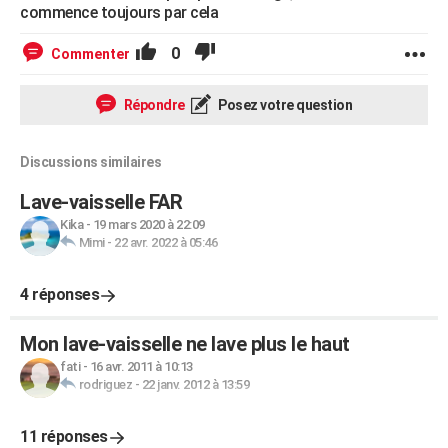
commence toujours par cela
0
Commenter
Répondre
Posez votre question
Discussions similaires
Lave-vaisselle FAR
Kika
-
19 mars 2020 à 22:09
Mimi
-
22 avr. 2022 à 05:46
4 réponses
Mon lave-vaisselle ne lave plus le haut
fati
-
16 avr. 2011 à 10:13
rodriguez
-
22 janv. 2012 à 13:59
11 réponses