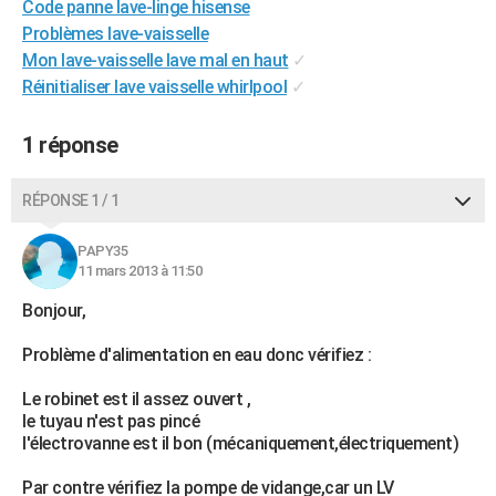
Code panne lave-linge hisense
City break
Voyage de noces
Climat
Destinations
Voyage nature
Forum
+
PHOTO
Problèmes lave-vaisselle
Mon lave-vaisselle lave mal en haut
✓
GUIDES D'ACHAT
Réinitialiser lave vaisselle whirlpool
✓
BONS PLANS
1 réponse
CARTE DE VOEUX
Carte Bonne année
Carte Pâques
Carte de Noël
Carte Saint-Valentin
Carte d'anniversaire
RÉPONSE 1 / 1
DICTIONNAIRE
Biographies
Expressions
Dictionnaire
Citations
Proverbes
PROGRAMME TV
PAPY35
11 mars 2013 à 11:50
COPAINS D'AVANT
Bonjour,
Se connecter
Collèges
Universités
Service militaire
S'inscrire
Lycées
Primaires
Entreprises
Avis de recherche
AVIS DE DÉCÈS
Problème d'alimentation en eau donc vérifiez :
FORUM
Le robinet est il assez ouvert ,
le tuyau n'est pas pincé
Lifestyle
Sport
Television
Cinema
Bricolage
Culture
Auto
Voyage
l'électrovanne est il bon (mécaniquement,électriquement)
Par contre vérifiez la pompe de vidange,car un LV