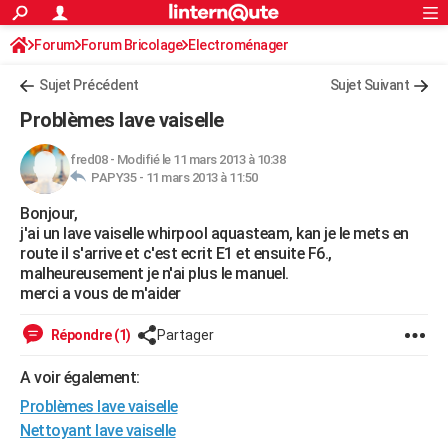
ACTUALITÉS
Forum
Forum Bricolage
Connexion
Electroménager
S'inscrire
Rechercher
Société
Education
Villes
Politique
Faits Divers
Monde
+
SPORT
Sujet Précédent
Sujet Suivant
Football
Cyclisme
Forum
Coupe du monde 2026
Tennis
Rugby
CULTURE
Problèmes lave vaiselle
TNT
Cinéma
Musique
Programme TV
Streaming
Sorties cinéma
+
FINANCE
fred08
-
Modifié le 11 mars 2013 à 10:38
PAPY35 -
11 mars 2013 à 11:50
Impôts
Immobilier
Banque
Crédit
Retraite
Epargne
Risques naturels par ville
Assurance
AUTO
Bonjour,
Réserver un essai
Berlines
Forum auto
Essais
Citadines
SUV
+
HIGH-TECH
j'ai un lave vaiselle whirpool aquasteam, kan je le mets en
route il s'arrive et c'est ecrit E1 et ensuite F6.,
Meilleur smartphone
Ordinateurs
Guide high-tech
Mobiles
Internet
Jeux vidéo
+
BRICOLAGE
malheureusement je n'ai plus le manuel.
merci a vous de m'aider
Aménagement intérieur
Cuisine
Jardinage
+
Forum
Extérieur
Salle de bains
Rangement
WEEK-END
Répondre (1)
Partager
Escapades
Expositions
Week-end nature
Guides de France
Patrimoine
Musées
+
LIFESTYLE
A voir également:
Bien-être
Mode
+
Art de vivre
Loisirs
Modes de vie
SANTE
Problèmes lave vaiselle
Guide de la santé
Médicaments
+
Alimentation
Maladies
Sommeil
Nettoyant lave vaiselle
VOYAGE