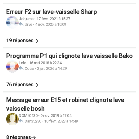
Erreur F2 sur lave-vaisselle Sharp
Johjuma
-
17 févr. 2021 à 15:37
Urve
-
4 nov. 2025 à 10:09
19 réponses
Programme P1 qui clignote lave vaisselle Beko
Lolo
-
16 mai 2018 à 22:34
Coco
-
2 juil. 2026 à 14:29
76 réponses
Message erreur E15 et robinet clignote lave
vaisselle bosh
DOM40130
-
9 nov. 2019 à 17:04
Dan35230
-
10 févr. 2023 à 14:49
8 réponses