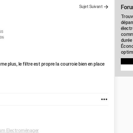
Foru
Sujet Suivant
Trouv
dépan
élect
55
commu
:06
durée
Écono
optimi
 plus, le filtre est propre la courroie bien en place
um Electroménager