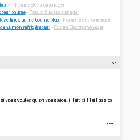
lus
✓
-
Forum Electroménager
oteur tourne
-
Forum Electroménager
ve-linge qui ne tourne plus
-
Forum Electroménager
s dans mon réfrigérateur
-
Forum Electroménager
si vous voulez qu on vous aide.. il fait ci il fait pas ca