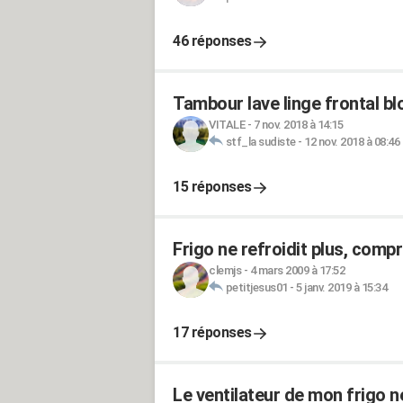
46 réponses
Tambour lave linge frontal b
VITALE
-
7 nov. 2018 à 14:15
stf_la sudiste
-
12 nov. 2018 à 08:46
15 réponses
Frigo ne refroidit plus, comp
clemjs
-
4 mars 2009 à 17:52
petitjesus01
-
5 janv. 2019 à 15:34
17 réponses
Le ventilateur de mon frigo 