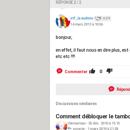
RÉPONSE 2 / 2
stf_la sudiste
8 275
14 mars 2013 à 10:06
bonjour,
en effet, il faut nous en dire plus, est 
etc etc !!!!
0
Commenter
Répond
Discussions similaires
Comment débloquer le tambou
themarsian
-
25 déc. 2010 à 15:15
ponote
-
1 mars 2019 à 21:28