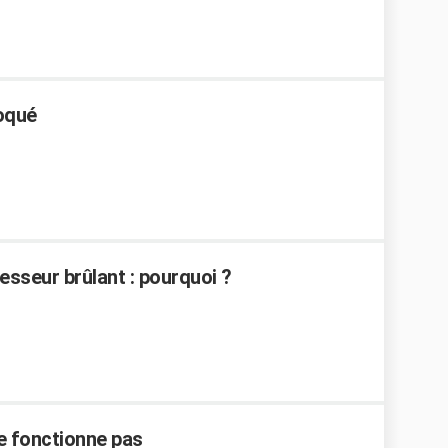
loqué
resseur brûlant : pourquoi ?
ne fonctionne pas