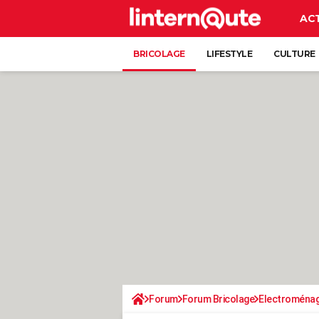
AC
BRICOLAGE
LIFESTYLE
CULTURE
Forum
Forum Bricolage
Electroména