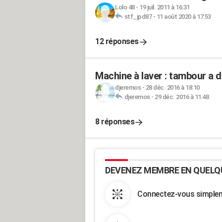
Lolo 48
-
19 juil. 2011 à 16:31
stf_jpd87
-
11 août 2020 à 17:53
12 réponses
Machine à laver : tambour a d
djeremos
-
28 déc. 2016 à 18:10
djeremos
-
29 déc. 2016 à 11:48
8 réponses
DEVENEZ MEMBRE EN QUELQ
Connectez-vous simpleme