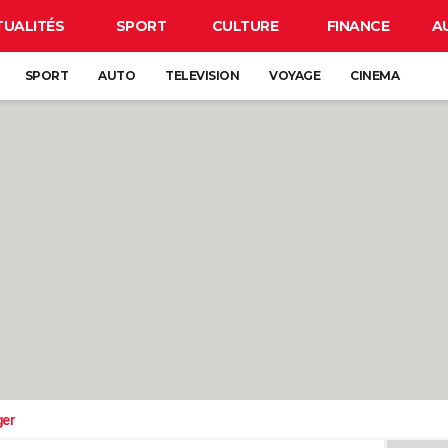
TUALITÉS
SPORT
CULTURE
FINANCE
A
SPORT
AUTO
TELEVISION
VOYAGE
CINEMA
ger