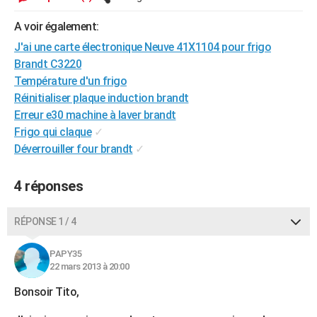
City break
Voyage de noces
Climat
Destinations
Voyage nature
Forum
+
PHOTO
A voir également:
GUIDES D'ACHAT
J'ai une carte électronique Neuve 41X1104 pour frigo
Brandt C3220
BONS PLANS
Température d'un frigo
Réinitialiser plaque induction brandt
CARTE DE VOEUX
Erreur e30 machine à laver brandt
Carte Bonne année
Carte Pâques
Carte de Noël
Carte Saint-Valentin
Carte d'anniversaire
Frigo qui claque
✓
DICTIONNAIRE
Déverrouiller four brandt
✓
Biographies
Expressions
Dictionnaire
Citations
Proverbes
PROGRAMME TV
4 réponses
COPAINS D'AVANT
Se connecter
Collèges
Universités
Service militaire
S'inscrire
Lycées
Primaires
Entreprises
Avis de recherche
AVIS DE DÉCÈS
RÉPONSE 1 / 4
FORUM
PAPY35
22 mars 2013 à 20:00
Lifestyle
Sport
Television
Cinema
Bricolage
Culture
Auto
Voyage
Bonsoir Tito,