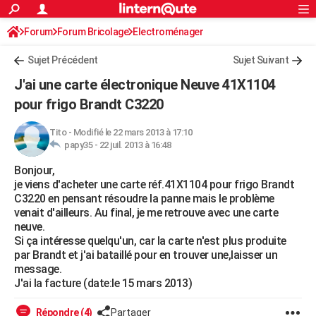
ACTUALITÉS
Forum
Forum Bricolage
Connexion
Electroménager
S'inscrire
Rechercher
Société
Education
Villes
Politique
Faits Divers
Monde
+
SPORT
Sujet Précédent
Sujet Suivant
Football
Cyclisme
Forum
Coupe du monde 2026
Tennis
Rugby
CULTURE
J'ai une carte électronique Neuve 41X1104
TNT
Cinéma
Musique
Programme TV
Streaming
Sorties cinéma
+
pour frigo Brandt C3220
FINANCE
Impôts
Immobilier
Banque
Crédit
Retraite
Epargne
Risques naturels par ville
Assurance
AUTO
Tito
-
Modifié le 22 mars 2013 à 17:10
papy35 -
22 juil. 2013 à 16:48
Réserver un essai
Berlines
Forum auto
Essais
Citadines
SUV
+
HIGH-TECH
Bonjour,
je viens d'acheter une carte réf.41X1104 pour frigo Brandt
Meilleur smartphone
Ordinateurs
Guide high-tech
Mobiles
Internet
Jeux vidéo
+
BRICOLAGE
C3220 en pensant résoudre la panne mais le problème
venait d'ailleurs. Au final, je me retrouve avec une carte
Aménagement intérieur
Cuisine
Jardinage
+
Forum
Extérieur
Salle de bains
Rangement
WEEK-END
neuve.
Si ça intéresse quelqu'un, car la carte n'est plus produite
Escapades
Expositions
Week-end nature
Guides de France
Patrimoine
Musées
+
LIFESTYLE
par Brandt et j'ai bataillé pour en trouver une,laisser un
message.
Bien-être
Mode
+
Art de vivre
Loisirs
Modes de vie
SANTE
J'ai la facture (date:le 15 mars 2013)
Guide de la santé
Médicaments
+
Alimentation
Maladies
Sommeil
VOYAGE
Répondre (4)
Partager