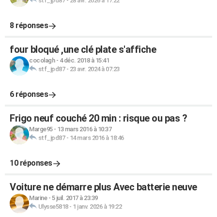
stf_jpd87
-
28 avr. 2026 à 17:22
8 réponses
four bloqué ,une clé plate s'affiche
cocolagh
-
4 déc. 2018 à 15:41
stf_jpd87
-
23 avr. 2024 à 07:23
6 réponses
Frigo neuf couché 20 min : risque ou pas ?
Marge95
-
13 mars 2016 à 10:37
stf_jpd87
-
14 mars 2016 à 18:46
10 réponses
Voiture ne démarre plus Avec batterie neuve
Marine
-
5 juil. 2017 à 23:39
Ulysse5818
-
1 janv. 2026 à 19:22