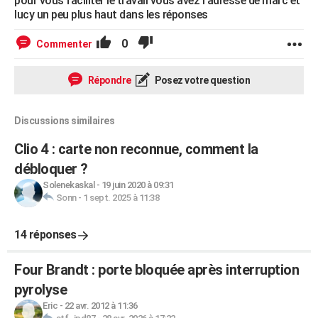
pour vous faciliter le travail vous avez l'adresse de marc et
lucy un peu plus haut dans les réponses
0
Commenter
Répondre
Posez votre question
Discussions similaires
Clio 4 : carte non reconnue, comment la
débloquer ?
Solenekaskal
-
19 juin 2020 à 09:31
Sonn
-
1 sept. 2025 à 11:38
14 réponses
Four Brandt : porte bloquée après interruption
pyrolyse
Eric
-
22 avr. 2012 à 11:36