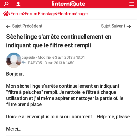
ACTUALITÉS
Forum
Forum Bricolage
Connexion
Electroménager
S'inscrire
Rechercher
Société
Education
Villes
Politique
Faits Divers
Monde
+
SPORT
Sujet Précédent
Sujet Suivant
Football
Cyclisme
Forum
Coupe du monde 2026
Tennis
Rugby
CULTURE
Sèche linge s'arrête continuellement en
TNT
Cinéma
Musique
Programme TV
Streaming
Sorties cinéma
+
indiquant que le filtre est rempli
FINANCE
Impôts
Immobilier
Banque
Crédit
Retraite
Epargne
Risques naturels par ville
Assurance
AUTO
capsule
-
Modifié le 3 avr. 2013 à 13:01
PAPY35 -
3 avr. 2013 à 14:50
Réserver un essai
Berlines
Forum auto
Essais
Citadines
SUV
+
HIGH-TECH
Bonjour,
Meilleur smartphone
Ordinateurs
Guide high-tech
Mobiles
Internet
Jeux vidéo
+
BRICOLAGE
Mon sèche linge s'arrête continuellement en indiquant
"filtre à peluches" rempli. Je nettoie le filtre à chaque
Aménagement intérieur
Cuisine
Jardinage
+
Forum
Extérieur
Salle de bains
Rangement
WEEK-END
utilisation et j'ai même aspirer et nettoyer la partie où le
filtre prend place.
Escapades
Expositions
Week-end nature
Guides de France
Patrimoine
Musées
+
LIFESTYLE
Dois-je aller voir plus loin si oui comment... Help-me, please
Bien-être
Mode
+
Art de vivre
Loisirs
Modes de vie
SANTE
Merci...
Guide de la santé
Médicaments
+
Alimentation
Maladies
Sommeil
VOYAGE