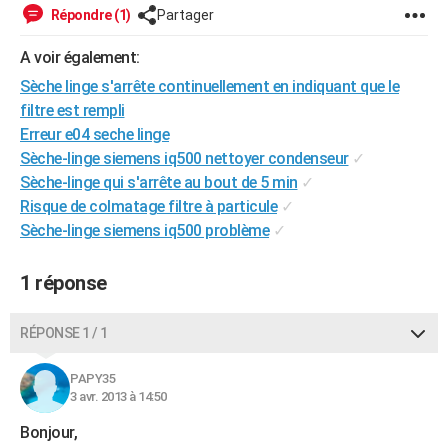
Répondre (1)
Partager
City break
Voyage de noces
Climat
Destinations
Voyage nature
Forum
+
PHOTO
A voir également:
GUIDES D'ACHAT
Sèche linge s'arrête continuellement en indiquant que le
BONS PLANS
filtre est rempli
Erreur e04 seche linge
CARTE DE VOEUX
Sèche-linge siemens iq500 nettoyer condenseur
✓
Carte Bonne année
Carte Pâques
Carte de Noël
Carte Saint-Valentin
Carte d'anniversaire
Sèche-linge qui s'arrête au bout de 5 min
✓
DICTIONNAIRE
Risque de colmatage filtre à particule
✓
Biographies
Expressions
Dictionnaire
Citations
Proverbes
PROGRAMME TV
Sèche-linge siemens iq500 problème
✓
COPAINS D'AVANT
1 réponse
Se connecter
Collèges
Universités
Service militaire
S'inscrire
Lycées
Primaires
Entreprises
Avis de recherche
AVIS DE DÉCÈS
RÉPONSE 1 / 1
FORUM
PAPY35
Lifestyle
Sport
Television
Cinema
Bricolage
Culture
Auto
Voyage
3 avr. 2013 à 14:50
Bonjour,