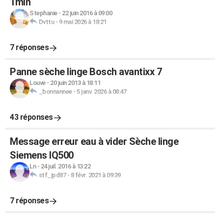
1min
Stephanie
-
22 juin 2016 à 09:00
Dvttu
-
9 mai 2026 à 18:21
7 réponses
Panne sèche linge Bosch avantixx 7
Louve
-
20 juin 2013 à 18:11
_bonnannee
-
5 janv. 2026 à 08:47
43 réponses
Message erreur eau à vider Sèche linge
Siemens IQ500
Ln
-
24 juil. 2016 à 13:22
stf_jpd87
-
8 févr. 2021 à 09:39
7 réponses