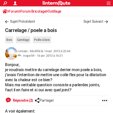
ACTUALITÉS
Forum
Forum Bricolage
Connexion
Outillage
S'inscrire
Rechercher
Société
Education
Villes
Politique
Faits Divers
Monde
+
SPORT
Sujet Précédent
Sujet Suivant
Football
Cyclisme
Forum
Coupe du monde 2026
Tennis
Rugby
CULTURE
Carrelage / poele a bois
TNT
Cinéma
Musique
Programme TV
Streaming
Sorties cinéma
+
FINANCE
Bois
Carrelage
Poêle à bois
Impôts
Immobilier
Banque
Crédit
Retraite
Epargne
Risques naturels par ville
Assurance
AUTO
romain
-
Modifié le 14 avr. 2013 à 22:44
major59 -
16 avr. 2013 à 16:31
Réserver un essai
Berlines
Forum auto
Essais
Citadines
SUV
+
HIGH-TECH
Bonjour,
Meilleur smartphone
Ordinateurs
Guide high-tech
Mobiles
Internet
Jeux vidéo
+
BRICOLAGE
je voudrais mettre du carrelage derrier mon poele a bois,
j'avais l'intention de mettre une colle flex pour la dilatation
Aménagement intérieur
Cuisine
Jardinage
+
Forum
Extérieur
Salle de bains
Rangement
WEEK-END
avec la chaleur est ce bien?
Mais ma veritable question consiste a parlerdes joints,
Escapades
Expositions
Week-end nature
Guides de France
Patrimoine
Musées
+
LIFESTYLE
faut il en faire et si oui avec quel joint?
Bien-être
Mode
+
Art de vivre
Loisirs
Modes de vie
SANTE
Répondre (2)
Partager
Guide de la santé
Médicaments
+
Alimentation
Maladies
Sommeil
VOYAGE
A voir également: