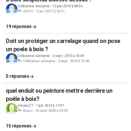
Utilisateur anonyme
-
13 juin 2010 à 08:56
titi117
-
2 avr. 2017 à 16:31
19 réponses
Doit on protéger un carrelage quand on pose
un poele à bois ?
Utilisateur anonyme
-
3 sept. 2010 à 10:49
Utilisateur anonyme
-
3 sept. 2010 à 10:49
5 réponses
quel enduit ou peinture mettre derrière un
poêle à bois?
miryam77
-
7 juil. 2014 à 17:57
Bruxo
-
22 août 2020 à 22:39
15 réponses