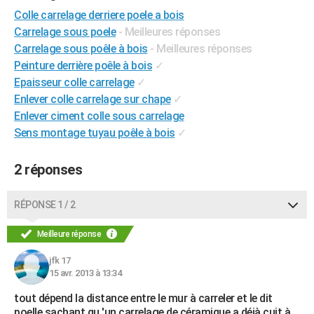
City break
Voyage de noces
Climat
Destinations
Voyage nature
Forum
+
Colle carrelage derriere poele a bois
PHOTO
Carrelage sous poele
- Meilleures réponses
GUIDES D'ACHAT
Carrelage sous poêle à bois
- Meilleures réponses
Peinture derrière poêle à bois
✓
BONS PLANS
Epaisseur colle carrelage
✓
Enlever colle carrelage sur chape
✓
CARTE DE VOEUX
Enlever ciment colle sous carrelage
Carte Bonne année
Carte Pâques
Carte de Noël
Carte Saint-Valentin
Carte d'anniversaire
DICTIONNAIRE
Sens montage tuyau poêle à bois
✓
Biographies
Expressions
Dictionnaire
Citations
Proverbes
PROGRAMME TV
2 réponses
COPAINS D'AVANT
RÉPONSE 1 / 2
Se connecter
Collèges
Universités
Service militaire
S'inscrire
Lycées
Primaires
Entreprises
Avis de recherche
AVIS DE DÉCÈS
Meilleure réponse
FORUM
jfk 17
Lifestyle
Sport
Television
Cinema
Bricolage
Culture
Auto
Voyage
15 avr. 2013 à 13:34
tout dépend la distance entre le mur à carreler et le dit
poelle sachant qu 'un carrelage de céramique a déjà cuit à