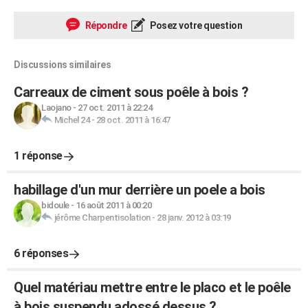
Répondre
Posez votre question
Discussions similaires
Carreaux de ciment sous poêle à bois ?
Laojano
-
27 oct. 2011 à 22:24
Michel 24
-
28 oct. 2011 à 16:47
1 réponse
habillage d'un mur derrière un poele a bois
bidoule
-
16 août 2011 à 00:20
jérôme Charpentisolation
-
28 janv. 2012 à 03:19
6 réponses
Quel matériau mettre entre le placo et le poêle
à bois suspendu adossé dessus ?