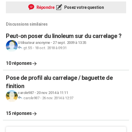
Répondre
Posez votre question
Discussions similaires
Peut-on poser du linoleum sur du carrelage ?
Utilisateur anonyme
-
27 sept. 2009 à 13:35
gt.55
-
18 oct. 2018 à 09:31
10 réponses
Pose de profil alu carrelage / baguette de
finition
carole987
-
20 nov. 2014 à 11:11
carole987
-
26 nov. 2014 à 12:37
15 réponses