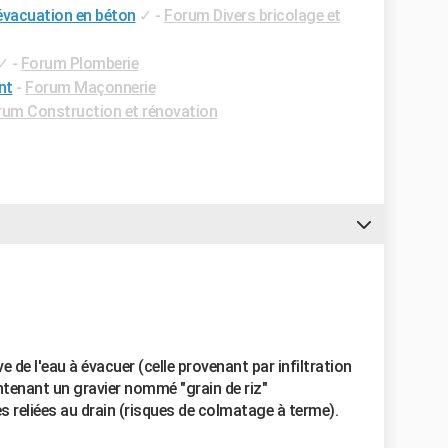
'évacuation en béton
✓
-
Forum Divers bricolage et
✓
-
Forum Plomberie
nt
-
Forum Maçonnerie
rum Construction et rénovation
e de l'eau à évacuer (celle provenant par infiltration
ntenant un gravier nommé "grain de riz"
es reliées au drain (risques de colmatage à terme).