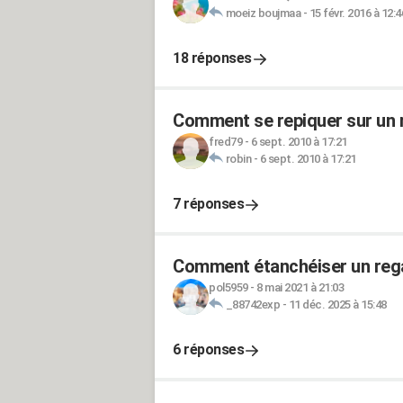
moeiz boujmaa
-
15 févr. 2016 à 12:4
18 réponses
Comment se repiquer sur un r
fred79
-
6 sept. 2010 à 17:21
robin
-
6 sept. 2010 à 17:21
7 réponses
Comment étanchéiser un regar
pol5959
-
8 mai 2021 à 21:03
_88742exp
-
11 déc. 2025 à 15:48
6 réponses