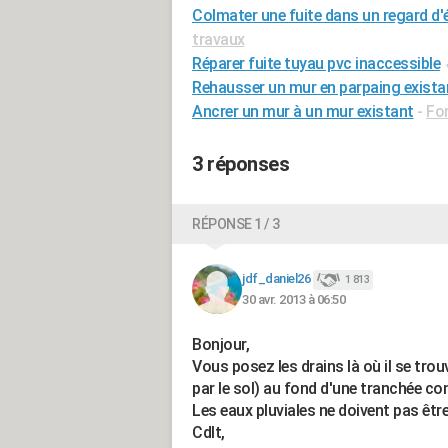
Colmater une fuite dans un regard d
travaux
Réparer fuite tuyau pvc inaccessible
Rehausser un mur en parpaing exista
Ancrer un mur à un mur existant
-
Fo
3 réponses
RÉPONSE 1 / 3
jdf_daniel26
1 813
30 avr. 2013 à 06:50
Bonjour,
Vous posez les drains là où il se trouv
par le sol) au fond d'une tranchée co
Les eaux pluviales ne doivent pas êtr
Cdlt,