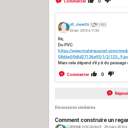
0
Commenter
jdf_daniel26
1 813
30 avr. 2013 à 11:36
Re,
Du PVC:
https://www.materiauxnet.com/med
08d6e5fb8d27136e95/1/2/125_9.jp
Mais cela dépend s'il y à du passage o
0
Commenter
Répond
Discussions similaires
Comment construire un regar
CORINNE HOCQUAUX
-
29 mars 2010 à 