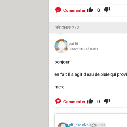
0
Commenter
RÉPONSE 2 / 3
pat16
30 avr. 2013 à 08:51
bonjour
en fait il s agit d eau de pluie qui pro
merci
0
Commenter
jdf_daniel26
1 813