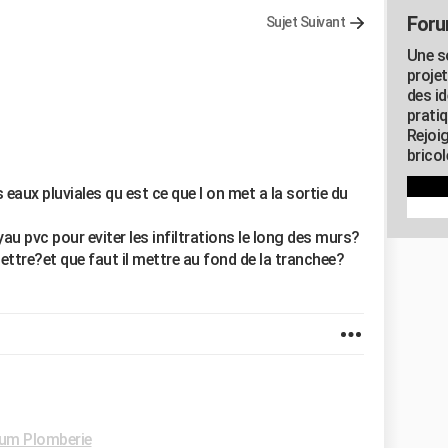
Foru
Sujet Suivant
Une s
proje
des id
pratiq
Rejoi
brico
eaux pluviales qu est ce que l on met a la sortie du
yau pvc pour eviter les infiltrations le long des murs?
ettre?et que faut il mettre au fond de la tranchee?
um Plomberie