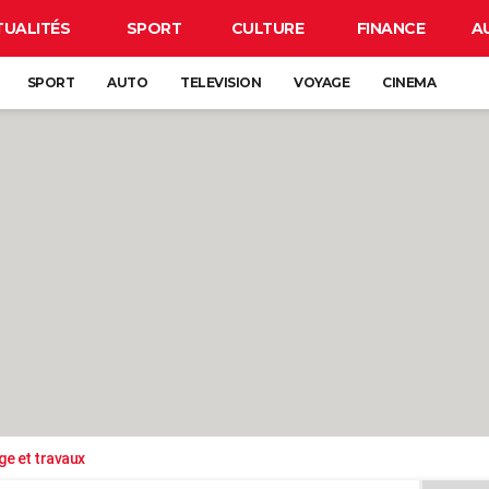
TUALITÉS
SPORT
CULTURE
FINANCE
A
SPORT
AUTO
TELEVISION
VOYAGE
CINEMA
ge et travaux