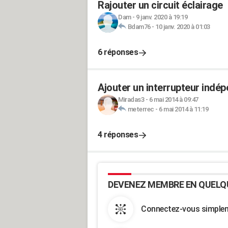
Rajouter un circuit éclairage
Dam
-
9 janv. 2020 à 19:19
Bdam76
-
10 janv. 2020 à 01:03
6 réponses
Ajouter un interrupteur indép
Miradas3
-
6 mai 2014 à 09:47
meterrec
-
6 mai 2014 à 11:19
4 réponses
DEVENEZ MEMBRE EN QUELQ
Connectez-vous simpleme