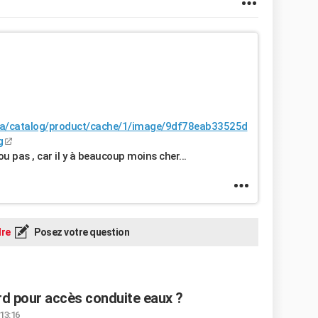
ia/catalog/product/cache/1/image/9df78eab33525d
g
u pas , car il y à beaucoup moins cher...
re
Posez votre question
d pour accès conduite eaux ?
13:16