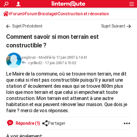
ACTUALITÉS
Forum
Forum Bricolage
Connexion
Construction et rénovation
S'inscrire
Rechercher
Société
Education
Villes
Politique
Faits Divers
Monde
+
SPORT
Sujet Précédent
Sujet Suivant
Football
Cyclisme
Forum
Coupe du monde 2026
Tennis
Rugby
CULTURE
Comment savoir si mon terrain est
TNT
Cinéma
Musique
Programme TV
Streaming
Sorties cinéma
+
constructible ?
FINANCE
Impôts
Immobilier
Banque
Crédit
Retraite
Epargne
Risques naturels par ville
Assurance
AUTO
pegbrun
-
Modifié le 17 juin 2007 à 14:41
cyrilled2 -
17 juin 2007 à 15:02
Réserver un essai
Berlines
Forum auto
Essais
Citadines
SUV
+
HIGH-TECH
Le Maire de la commune, où se trouve mon terrain, me dit
que celui si n'est pas constructible puisqu'il y aurait une
Meilleur smartphone
Ordinateurs
Guide high-tech
Mobiles
Internet
Jeux vidéo
+
BRICOLAGE
station d' écoulement des eaux qui se trouve 800m plus
loin que mon terrain et que celui si empecherait toute
Aménagement intérieur
Cuisine
Jardinage
+
Forum
Extérieur
Salle de bains
Rangement
WEEK-END
construction. Mon terrain est attenant à une autre
habitation et eux peuvent rénover leur maison. Que dois je
Escapades
Expositions
Week-end nature
Guides de France
Patrimoine
Musées
+
LIFESTYLE
faire ? merci de vos réponses.
Bien-être
Mode
+
Art de vivre
Loisirs
Modes de vie
SANTE
Répondre (1)
Partager
Guide de la santé
Médicaments
+
Alimentation
Maladies
Sommeil
VOYAGE
A voir également: