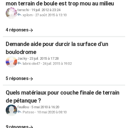
mon terrain de boule est trop mou au milieu
terschi
-
19 juil. 2012 à 23:24
xplom
-
27 août 2015 à 13:10
4 réponses
Demande aide pour durcir la surface d'un
boulodrome
Jacky
-
23 juil. 2015 à 17:28
labricole47
-
24 juil. 2015 à 19:02
5 réponses
Quels matériaux pour couche finale de terrain
de pétanque ?
feuillou
-
5 mai 2010 à 16:20
Patsso
-
10 mai 2020 à 08:10
9 réponses