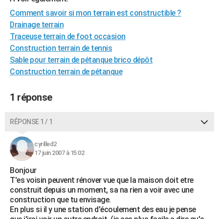
City break
Voyage de noces
Climat
Destinations
Voyage nature
Forum
+
PHOTO
Comment savoir si mon terrain est constructible ?
Drainage terrain
GUIDES D'ACHAT
Traceuse terrain de foot occasion
Construction terrain de tennis
BONS PLANS
Sable pour terrain de pétanque brico dépôt
CARTE DE VOEUX
Construction terrain de pétanque
Carte Bonne année
Carte Pâques
Carte de Noël
Carte Saint-Valentin
Carte d'anniversaire
DICTIONNAIRE
1 réponse
Biographies
Expressions
Dictionnaire
Citations
Proverbes
PROGRAMME TV
RÉPONSE 1 / 1
COPAINS D'AVANT
cyrilled2
Se connecter
Collèges
Universités
Service militaire
S'inscrire
Lycées
Primaires
Entreprises
Avis de recherche
AVIS DE DÉCÈS
17 juin 2007 à 15:02
Bonjour
FORUM
T'es voisin peuvent rénover vue que la maison doit etre
Lifestyle
Sport
Television
Cinema
Bricolage
Culture
Auto
Voyage
construit depuis un moment, sa na rien a voir avec une
construction que tu envisage.
En plus si il y une station d'écoulement des eau je pense