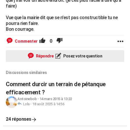
que j'irai voir un autre endroit. (je ces plus facile a dire qu'a
faire)
Vue que la mairie dit que se n'est pas constructible tu ne
pourra rien faire.
Bon courrage.
0
Commenter
Répondre
Posez votre question
Discussions similaires
Comment durcir un terrain de pétanque
efficacement ?
Antoinebob
-
14 mars 2015 à 13:22
Lola
-
18 août 2025 à 14:56
24 réponses