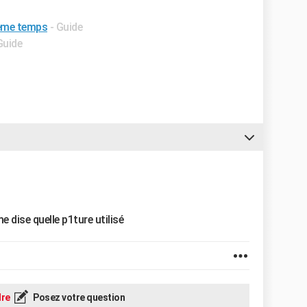
même temps
- Guide
Guide
me dise quelle p1ture utilisé
re
Posez votre question