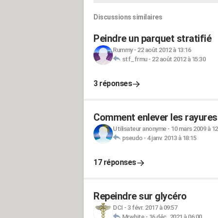
Discussions similaires
Peindre un parquet stratifié
Rummy
-
22 août 2012 à 13:16
stf_frmu
-
22 août 2012 à 15:30
3 réponses
Comment enlever les rayures 
Utilisateur anonyme
-
10 mars 2009 à 12
pseudo
-
4 janv. 2013 à 18:15
17 réponses
Repeindre sur glycéro
DCI
-
3 févr. 2017 à 09:57
Mrwhite
-
16 déc. 2021 à 06:00