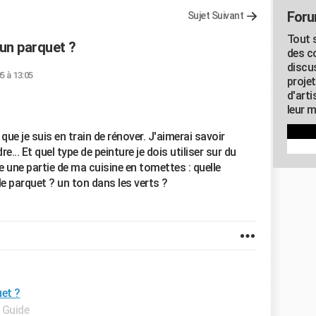
Foru
Sujet Suivant
Tout s
un parquet ?
des c
discu
05 à 13:05
proje
d'art
leur m
que je suis en train de rénover. J'aimerai savoir
... Et quel type de peinture je dois utiliser sur du
e une partie de ma cuisine en tomettes : quelle
 le parquet ? un ton dans les verts ?
et ?
- Guide