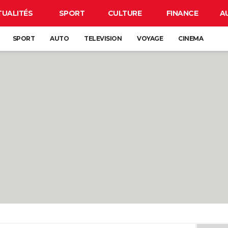
TUALITÉS
SPORT
CULTURE
FINANCE
A
SPORT
AUTO
TELEVISION
VOYAGE
CINEMA