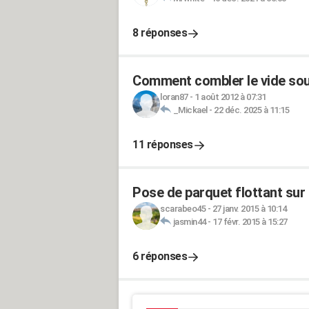
8 réponses
Comment combler le vide sous
loran87
-
1 août 2012 à 07:31
_Mickael
-
22 déc. 2025 à 11:15
11 réponses
Pose de parquet flottant sur 
scarabeo45
-
27 janv. 2015 à 10:14
jasmin44
-
17 févr. 2015 à 15:27
6 réponses