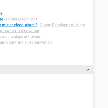
re
se
-
Forum Maçonnerie
 mur en placo-platre ?
-
Forum Bricolage / outillage
truction et rénovation
ers bricolage et travaux
um Construction et rénovation