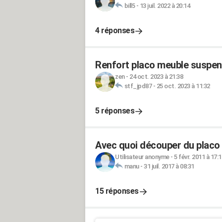
bill5
-
13 juil. 2022 à 20:14
4 réponses
Renfort placo meuble suspe
zen
-
24 oct. 2023 à 21:38
stf_jpd87
-
25 oct. 2023 à 11:32
5 réponses
Avec quoi découper du placo
Utilisateur anonyme
-
5 févr. 2011 à 17:1
manu
-
31 juil. 2017 à 08:31
15 réponses