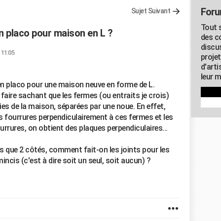
Foru
Sujet Suivant
Tout s
 placo pour maison en L ?
des c
discu
 11:05
proje
d'art
leur m
 en placo pour une maison neuve en forme de L.
e faire sachant que les fermes (ou entraits je crois)
ies de la maison, séparées par une noue. En effet,
es fourrures perpendiculairement à ces fermes et les
rrures, on obtient des plaques perpendiculaires...
s que 2 côtés, comment fait-on les joints pour les
incis (c'est à dire soit un seul, soit aucun) ?