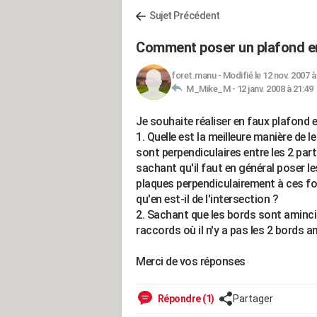
Sujet Précédent
Comment poser un plafond en
foret.manu
-
Modifié le 12 nov. 2007 à
M_Mike_M -
12 janv. 2008 à 21:49
Je souhaite réaliser en faux plafond
1. Quelle est la meilleure manière de l
sont perpendiculaires entre les 2 part
sachant qu'il faut en général poser l
plaques perpendiculairement à ces fou
qu'en est-il de l'intersection ?
2. Sachant que les bords sont aminci
raccords où il n'y a pas les 2 bords am
Merci de vos réponses
Répondre (1)
Partager