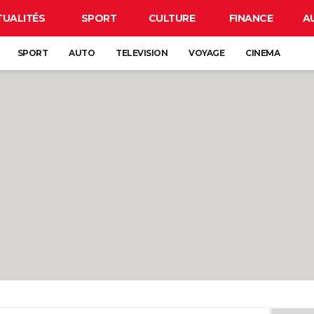
TUALITÉS
SPORT
CULTURE
FINANCE
A
SPORT
AUTO
TELEVISION
VOYAGE
CINEMA