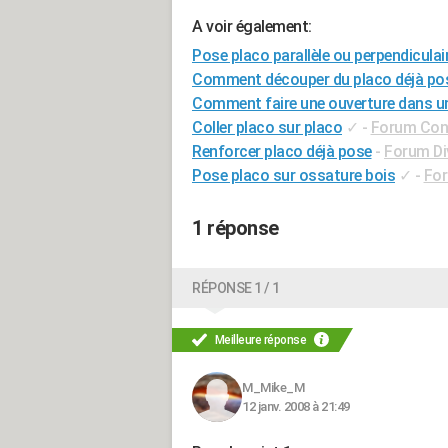
A voir également:
Pose placo parallèle ou perpendiculai
Comment découper du placo déjà po
Comment faire une ouverture dans un
Coller placo sur placo
✓
-
Forum Cons
Renforcer placo déjà pose
-
Forum Div
Pose placo sur ossature bois
✓
-
For
1 réponse
RÉPONSE 1 / 1
Meilleure réponse
M_Mike_M
12 janv. 2008 à 21:49