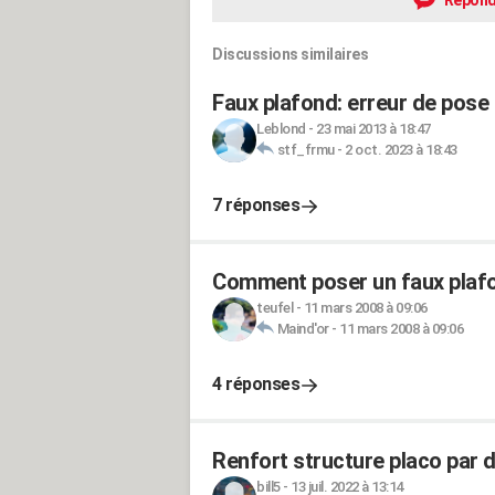
Répond
Discussions similaires
Faux plafond: erreur de pose
Leblond
-
23 mai 2013 à 18:47
stf_frmu
-
2 oct. 2023 à 18:43
7 réponses
Comment poser un faux plafo
teufel
-
11 mars 2008 à 09:06
Maind'or
-
11 mars 2008 à 09:06
4 réponses
Renfort structure placo par 
bill5
-
13 juil. 2022 à 13:14