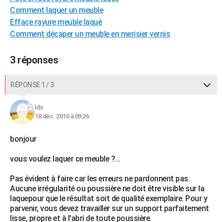
Comment laquer un meuble
City break
Voyage de noces
Climat
Destinations
Voyage nature
Forum
+
PHOTO
Efface rayure meuble laqué
GUIDES D'ACHAT
Comment décaper un meuble en merisier vernis
BONS PLANS
3 réponses
CARTE DE VOEUX
RÉPONSE 1 / 3
Carte Bonne année
Carte Pâques
Carte de Noël
Carte Saint-Valentin
Carte d'anniversaire
DICTIONNAIRE
lds
Biographies
Expressions
Dictionnaire
Citations
Proverbes
PROGRAMME TV
18 déc. 2010 à 09:26
COPAINS D'AVANT
bonjour
Se connecter
Collèges
Universités
Service militaire
S'inscrire
Lycées
Primaires
Entreprises
Avis de recherche
AVIS DE DÉCÈS
vous voulez laquer ce meuble ?...
FORUM
Pas évident à faire car les erreurs ne pardonnent pas.
Aucune irrégularité ou poussière ne doit être visible sur la
Lifestyle
Sport
Television
Cinema
Bricolage
Culture
Auto
Voyage
laquepour que le résultat soit de qualité exemplaire. Pour y
parvenir, vous devez travailler sur un support parfaitement
lisse, propre et à l'abri de toute poussière.