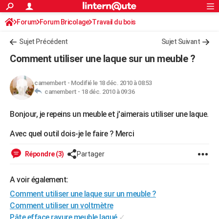
ACTUALITÉS
Forum
Forum Bricolage
Connexion
Travail du bois
S'inscrire
Rechercher
Société
Education
Villes
Politique
Faits Divers
Monde
+
SPORT
Sujet Précédent
Sujet Suivant
Football
Cyclisme
Forum
Coupe du monde 2026
Tennis
Rugby
CULTURE
Comment utiliser une laque sur un meuble ?
TNT
Cinéma
Musique
Programme TV
Streaming
Sorties cinéma
+
FINANCE
camembert
-
Modifié le 18 déc. 2010 à 08:53
Impôts
Immobilier
Banque
Crédit
Retraite
Epargne
Risques naturels par ville
Assurance
AUTO
camembert -
18 déc. 2010 à 09:36
Réserver un essai
Berlines
Forum auto
Essais
Citadines
SUV
+
HIGH-TECH
Bonjour, je repeins un meuble et j'aimerais utiliser une laque.
Meilleur smartphone
Ordinateurs
Guide high-tech
Mobiles
Internet
Jeux vidéo
+
BRICOLAGE
Avec quel outil dois-je le faire ? Merci
Aménagement intérieur
Cuisine
Jardinage
+
Forum
Extérieur
Salle de bains
Rangement
WEEK-END
Répondre (3)
Partager
Escapades
Expositions
Week-end nature
Guides de France
Patrimoine
Musées
+
LIFESTYLE
A voir également:
Bien-être
Mode
+
Art de vivre
Loisirs
Modes de vie
SANTE
Comment utiliser une laque sur un meuble ?
Comment utiliser un voltmètre
Guide de la santé
Médicaments
+
Alimentation
Maladies
Sommeil
VOYAGE
Pâte efface rayure meuble laqué
✓