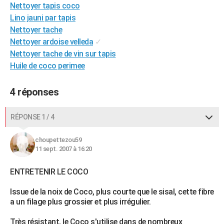
Nettoyer tapis coco
City break
Voyage de noces
Climat
Destinations
Voyage nature
Forum
+
PHOTO
Lino jauni par tapis
Nettoyer tache
GUIDES D'ACHAT
Nettoyer ardoise velleda
✓
BONS PLANS
Nettoyer tache de vin sur tapis
Huile de coco perimee
CARTE DE VOEUX
4 réponses
Carte Bonne année
Carte Pâques
Carte de Noël
Carte Saint-Valentin
Carte d'anniversaire
DICTIONNAIRE
Biographies
Expressions
Dictionnaire
Citations
Proverbes
PROGRAMME TV
RÉPONSE 1 / 4
COPAINS D'AVANT
choupettezou59
11 sept. 2007 à 16:20
Se connecter
Collèges
Universités
Service militaire
S'inscrire
Lycées
Primaires
Entreprises
Avis de recherche
AVIS DE DÉCÈS
ENTRETENIR LE COCO
FORUM
Issue de la noix de Coco, plus courte que le sisal, cette fibre
Lifestyle
Sport
Television
Cinema
Bricolage
Culture
Auto
Voyage
a un filage plus grossier et plus irrégulier.
Très résistant, le Coco s'utilise dans de nombreux