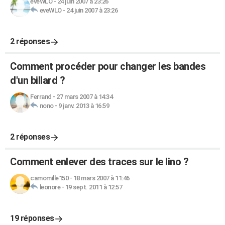
eveWLO
-
24 juin 2007 à 23:26
eveWLO
-
24 juin 2007 à 23:26
2 réponses
Comment procéder pour changer les bandes
d'un billard ?
Ferrand
-
27 mars 2007 à 14:34
nono
-
9 janv. 2013 à 16:59
2 réponses
Comment enlever des traces sur le lino ?
camomille150
-
18 mars 2007 à 11:46
leonore
-
19 sept. 2011 à 12:57
19 réponses