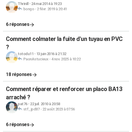
Thrinill
-
24 mai 2014 à 19:23
bongo
-
2 févr. 2019 à 20:41
6 réponses
Comment colmater la fuite d'un tuyau en PVC
?
totodu11
-
13 juin 2016 à 21:32
PaonAstucieux
-
4 nov. 2025 à 10:22
18 réponses
Comment réparer et renforcer un placo BA13
arraché ?
pat76
-
22 juil. 2010 à 20:58
stf_jpd87
-
22 août 2023 à 07:56
6 réponses