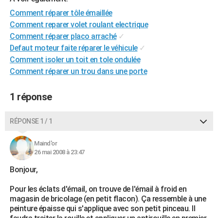
City break
Voyage de noces
Climat
Destinations
Voyage nature
Forum
+
PHOTO
Comment réparer tôle émaillée
Comment reparer volet roulant electrique
GUIDES D'ACHAT
Comment réparer placo arraché
✓
Defaut moteur faite réparer le véhicule
✓
BONS PLANS
Comment isoler un toit en tole ondulée
CARTE DE VOEUX
Comment réparer un trou dans une porte
Carte Bonne année
Carte Pâques
Carte de Noël
Carte Saint-Valentin
Carte d'anniversaire
DICTIONNAIRE
1 réponse
Biographies
Expressions
Dictionnaire
Citations
Proverbes
PROGRAMME TV
RÉPONSE 1 / 1
COPAINS D'AVANT
Maind'or
Se connecter
Collèges
Universités
Service militaire
S'inscrire
Lycées
Primaires
Entreprises
Avis de recherche
AVIS DE DÉCÈS
26 mai 2008 à 23:47
Bonjour,
FORUM
Lifestyle
Sport
Television
Cinema
Bricolage
Culture
Auto
Voyage
Pour les éclats d'émail, on trouve de l'émail à froid en
magasin de bricolage (en petit flacon). Ça ressemble à une
peinture épaisse qui s'applique avec son petit pinceau. Il