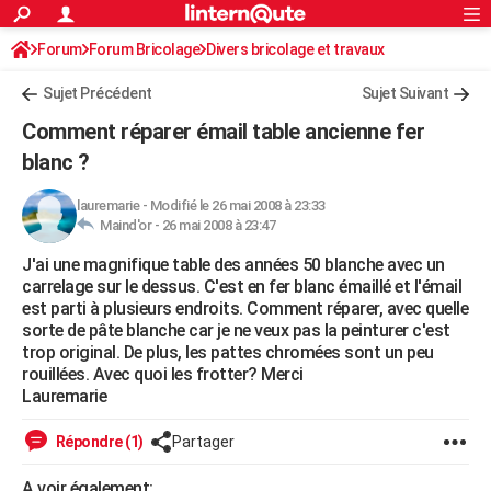
ACTUALITÉS
Forum
Forum Bricolage
Connexion
Divers bricolage et travaux
S'inscrire
Rechercher
Société
Education
Villes
Politique
Faits Divers
Monde
+
SPORT
Sujet Précédent
Sujet Suivant
Football
Cyclisme
Forum
Coupe du monde 2026
Tennis
Rugby
CULTURE
Comment réparer émail table ancienne fer
TNT
Cinéma
Musique
Programme TV
Streaming
Sorties cinéma
+
blanc ?
FINANCE
Impôts
Immobilier
Banque
Crédit
Retraite
Epargne
Risques naturels par ville
Assurance
AUTO
lauremarie
-
Modifié le 26 mai 2008 à 23:33
Maind'or -
26 mai 2008 à 23:47
Réserver un essai
Berlines
Forum auto
Essais
Citadines
SUV
+
HIGH-TECH
J'ai une magnifique table des années 50 blanche avec un
carrelage sur le dessus. C'est en fer blanc émaillé et l'émail
Meilleur smartphone
Ordinateurs
Guide high-tech
Mobiles
Internet
Jeux vidéo
+
BRICOLAGE
est parti à plusieurs endroits. Comment réparer, avec quelle
sorte de pâte blanche car je ne veux pas la peinturer c'est
Aménagement intérieur
Cuisine
Jardinage
+
Forum
Extérieur
Salle de bains
Rangement
WEEK-END
trop original. De plus, les pattes chromées sont un peu
rouillées. Avec quoi les frotter? Merci
Escapades
Expositions
Week-end nature
Guides de France
Patrimoine
Musées
+
LIFESTYLE
Lauremarie
Bien-être
Mode
+
Art de vivre
Loisirs
Modes de vie
SANTE
Répondre (1)
Partager
Guide de la santé
Médicaments
+
Alimentation
Maladies
Sommeil
VOYAGE
A voir également: