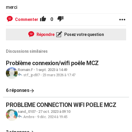
merci
0
Commenter
Répondre
Posez votre question
Discussions similaires
Problème connexion/wifi poêle MCZ
Romain.F
-
1 sept. 2023 à 14:49
stf_jpd87
-
23 mars 2026 à 17:47
6 réponses
PROBLEME CONNECTION WIFI POELE MCZ
sand_0107
-
27 oct. 2023 à 09:10
Ambre
-
9 déc. 2024 à 19:45