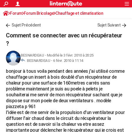
ACTUALITÉS
Forum
Forum Bricolage
Connexion
Chauffage et climatisation
S'inscrire
Rechercher
Société
Education
Villes
Politique
Faits Divers
Monde
+
SPORT
Sujet Précédent
Sujet Suivant
Football
Cyclisme
Forum
Coupe du monde 2026
Tennis
Rugby
CULTURE
Comment se connecter avec un récupérateur
TNT
Cinéma
Musique
Programme TV
Streaming
Sorties cinéma
+
?
FINANCE
Impôts
Immobilier
Banque
Crédit
Retraite
Epargne
Risques naturels par ville
Assurance
AUTO
BESNARDEAU
-
Modifié le 3 févr. 2010 à 20:25
BESNARDEAU -
6 févr. 2010 à 11:14
Réserver un essai
Berlines
Forum auto
Essais
Citadines
SUV
+
HIGH-TECH
bonjour à tous voila pendant des années j'ai utilisé comme
chauffage un insert à bois doublé d'un récupérateur de
Meilleur smartphone
Ordinateurs
Guide high-tech
Mobiles
Internet
Jeux vidéo
+
BRICOLAGE
chaleur pour une surface de 160metres carrés sans
problème maintenant je suis au poele à pelets je
Aménagement intérieur
Cuisine
Jardinage
+
Forum
Extérieur
Salle de bains
Rangement
WEEK-END
souhaiterai me servir de mon récupérateur sachant que je
dispose sur mon poele de deux ventilateurs . modèle
Escapades
Expositions
Week-end nature
Guides de France
Patrimoine
Musées
+
LIFESTYLE
piazzeta p 961
l'idée est de me servir de la propulsion d'un ventilateur pour
Bien-être
Mode
+
Art de vivre
Loisirs
Modes de vie
SANTE
diffuser l'air chaud dans le circuit du récupérateur la
question est de savoir si la chaleur va etre assez
Guide de la santé
Médicaments
+
Alimentation
Maladies
Sommeil
VOYAGE
importante pour déclencher le récupérateur qui je crois est