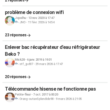
2 réponses
problème de connexion wifi
Jojodhu
-
13 nov. 2020 à 17:47
JNO
-
11 févr. 2026 à 14:54
23 réponses
Enlever bac récupérateur d'eau réfrigérateur
Beko ?
Mick28
-
6 janv. 2019 à 19:01
stf_jpd87
-
29 mars 2026 à 17:47
20 réponses
Télécommande hisense ne fonctionne pas
Petite-fleur
-
7 oct. 2017 à 00:20
Orang-outanSplendide98
-
9 mars 2026 à 21:05