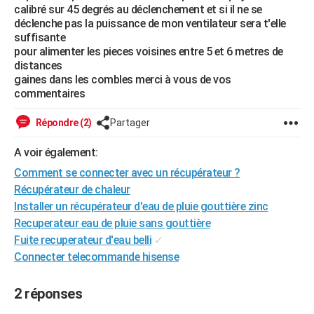
calibré sur 45 degrés au déclenchement et si il ne se
City break
Voyage de noces
Climat
Destinations
Voyage nature
Forum
+
PHOTO
déclenche pas la puissance de mon ventilateur sera t'elle
suffisante
GUIDES D'ACHAT
pour alimenter les pieces voisines entre 5 et 6 metres de
distances
BONS PLANS
gaines dans les combles merci à vous de vos
commentaires
CARTE DE VOEUX
Répondre (2)
Partager
Carte Bonne année
Carte Pâques
Carte de Noël
Carte Saint-Valentin
Carte d'anniversaire
DICTIONNAIRE
A voir également:
Biographies
Expressions
Dictionnaire
Citations
Proverbes
PROGRAMME TV
Comment se connecter avec un récupérateur ?
COPAINS D'AVANT
Récupérateur de chaleur
Installer un récupérateur d'eau de pluie gouttière zinc
Se connecter
Collèges
Universités
Service militaire
S'inscrire
Lycées
Primaires
Entreprises
Avis de recherche
AVIS DE DÉCÈS
Recuperateur eau de pluie sans gouttière
Fuite recuperateur d'eau belli
✓
FORUM
Connecter telecommande hisense
Lifestyle
Sport
Television
Cinema
Bricolage
Culture
Auto
Voyage
2 réponses