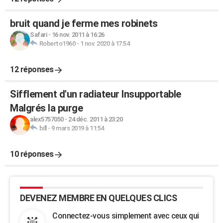
bruit quand je ferme mes robinets
Safari
-
16 nov. 2011 à 16:26
Roberto1960
-
1 nov. 2020 à 17:54
12 réponses
Sifflement d'un radiateur Insupportable
Malgrés la purge
alex5757050
-
24 déc. 2011 à 23:20
bill
-
9 mars 2019 à 11:54
10 réponses
DEVENEZ MEMBRE EN QUELQUES CLICS
Connectez-vous simplement avec ceux qui