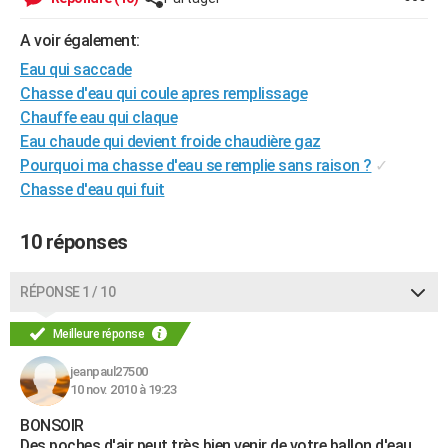
City break
Voyage de noces
Climat
Destinations
Voyage nature
Forum
+
PHOTO
A voir également:
GUIDES D'ACHAT
Eau qui saccade
Chasse d'eau qui coule apres remplissage
BONS PLANS
Chauffe eau qui claque
Eau chaude qui devient froide chaudière gaz
CARTE DE VOEUX
Pourquoi ma chasse d'eau se remplie sans raison ?
✓
Carte Bonne année
Carte Pâques
Carte de Noël
Carte Saint-Valentin
Carte d'anniversaire
DICTIONNAIRE
Chasse d'eau qui fuit
Biographies
Expressions
Dictionnaire
Citations
Proverbes
PROGRAMME TV
10 réponses
COPAINS D'AVANT
RÉPONSE 1 / 10
Se connecter
Collèges
Universités
Service militaire
S'inscrire
Lycées
Primaires
Entreprises
Avis de recherche
AVIS DE DÉCÈS
Meilleure réponse
FORUM
jeanpaul27500
Lifestyle
Sport
Television
Cinema
Bricolage
Culture
Auto
Voyage
10 nov. 2010 à 19:23
BONSOIR
Des poches d'air peut très bien venir de votre ballon d'eau