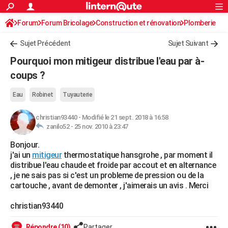
ACTUALITÉS
Forum
Forum Bricolage
Connexion
Construction et rénovation
S'inscrire
Plomberie
Rechercher
Société
Education
Villes
Politique
Faits Divers
Monde
+
SPORT
Sujet Précédent
Sujet Suivant
Football
Cyclisme
Forum
Coupe du monde 2026
Tennis
Rugby
CULTURE
Pourquoi mon mitigeur distribue l'eau par à-
TNT
Cinéma
Musique
Programme TV
Streaming
Sorties cinéma
+
coups ?
FINANCE
Impôts
Immobilier
Banque
Crédit
Retraite
Epargne
Risques naturels par ville
Assurance
AUTO
Eau
Robinet
Tuyauterie
Réserver un essai
Berlines
Forum auto
Essais
Citadines
SUV
+
HIGH-TECH
christian93440
-
Modifié le 21 sept. 2018 à 16:58
zanilo52 -
25 nov. 2010 à 23:47
Meilleur smartphone
Ordinateurs
Guide high-tech
Mobiles
Internet
Jeux vidéo
+
BRICOLAGE
Bonjour.
j'ai un
mitigeur
thermostatique hansgrohe , par moment il
Aménagement intérieur
Cuisine
Jardinage
+
Forum
Extérieur
Salle de bains
Rangement
WEEK-END
distribue l'eau chaude et froide par accout et en alternance
, je ne sais pas si c'est un probleme de pression ou de la
Escapades
Expositions
Week-end nature
Guides de France
Patrimoine
Musées
+
LIFESTYLE
cartouche , avant de demonter , j'aimerais un avis . Merci
Bien-être
Mode
+
Art de vivre
Loisirs
Modes de vie
SANTE
christian93440
Guide de la santé
Médicaments
+
Alimentation
Maladies
Sommeil
VOYAGE
Répondre (10)
Partager