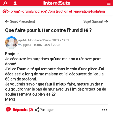
ACTUALITÉS
Forum
Forum Bricolage
Connexion
Construction et rénovation
S'inscrire
Isolation
Rechercher
Société
Education
Villes
Politique
Faits Divers
Monde
+
SPORT
Sujet Précédent
Sujet Suivant
Football
Cyclisme
Forum
Coupe du monde 2026
Tennis
Rugby
CULTURE
Que faire pour lutter contre l'humidité ?
TNT
Cinéma
Musique
Programme TV
Streaming
Sorties cinéma
+
FINANCE
jeje44
-
Modifié le 15 nov. 2009 à 19:53
jeje44 -
15 nov. 2009 à 20:32
Impôts
Immobilier
Banque
Crédit
Retraite
Epargne
Risques naturels par ville
Assurance
AUTO
Bonjour,
Réserver un essai
Berlines
Forum auto
Essais
Citadines
SUV
+
HIGH-TECH
Je découvre les surprises qu'une maison a rénover peut
donné.
Meilleur smartphone
Ordinateurs
Guide high-tech
Mobiles
Internet
Jeux vidéo
+
BRICOLAGE
J'ai de l'humidité qui remonte dans le coin d'une pièce.J'ai
décaissé le long de ma maison et j'ai découvert de l'eau a
Aménagement intérieur
Cuisine
Jardinage
+
Forum
Extérieur
Salle de bains
Rangement
WEEK-END
60 cm de profond.
Je voudrais savoir que faut il mieux faire, mettre un drain
Escapades
Expositions
Week-end nature
Guides de France
Patrimoine
Musées
+
LIFESTYLE
ou goudronner le bas de mur avec un film de protection de
soubassement ou bien les 2?
Bien-être
Mode
+
Art de vivre
Loisirs
Modes de vie
SANTE
Merci
Guide de la santé
Médicaments
+
Alimentation
Maladies
Sommeil
VOYAGE
Répondre (2)
Partager