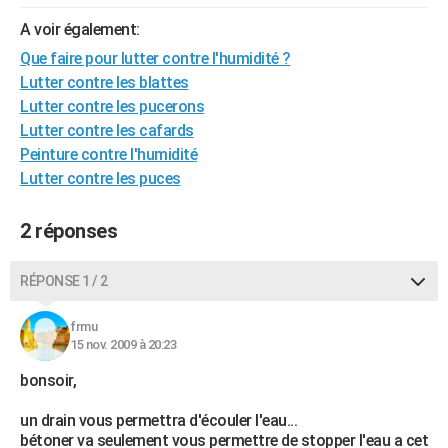
City break
Voyage de noces
Climat
Destinations
Voyage nature
Forum
+
PHOTO
A voir également:
Que faire pour lutter contre l'humidité ?
GUIDES D'ACHAT
Lutter contre les blattes
BONS PLANS
Lutter contre les pucerons
Lutter contre les cafards
CARTE DE VOEUX
Peinture contre l'humidité
Lutter contre les puces
Carte Bonne année
Carte Pâques
Carte de Noël
Carte Saint-Valentin
Carte d'anniversaire
DICTIONNAIRE
Biographies
Expressions
Dictionnaire
Citations
Proverbes
PROGRAMME TV
2 réponses
COPAINS D'AVANT
RÉPONSE 1 / 2
Se connecter
Collèges
Universités
Service militaire
S'inscrire
Lycées
Primaires
Entreprises
Avis de recherche
AVIS DE DÉCÈS
frmu
15 nov. 2009 à 20:23
FORUM
bonsoir,
Lifestyle
Sport
Television
Cinema
Bricolage
Culture
Auto
Voyage
un drain vous permettra d'écouler l'eau...
bétoner va seulement vous permettre de stopper l'eau a cet