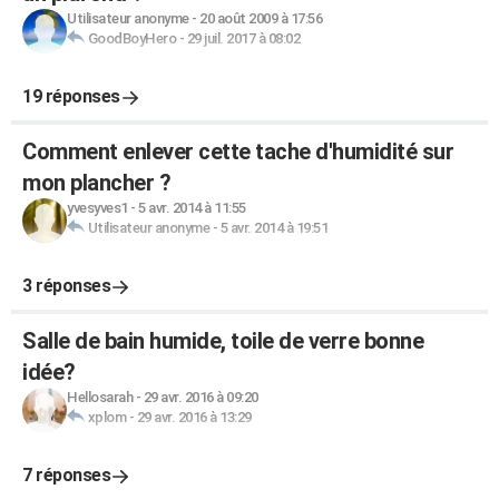
Utilisateur anonyme
-
20 août 2009 à 17:56
GoodBoyHero
-
29 juil. 2017 à 08:02
19 réponses
Comment enlever cette tache d'humidité sur
mon plancher ?
yvesyves1
-
5 avr. 2014 à 11:55
Utilisateur anonyme
-
5 avr. 2014 à 19:51
3 réponses
Salle de bain humide, toile de verre bonne
idée?
Hellosarah
-
29 avr. 2016 à 09:20
xplom
-
29 avr. 2016 à 13:29
7 réponses