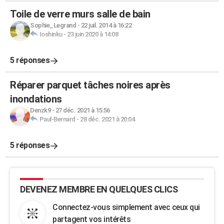
Toile de verre murs salle de bain
Sophie_Legrand
-
22 juil. 2014 à 16:22
Ioshinku
-
23 juin 2020 à 14:08
5 réponses
Réparer parquet tâches noires après
inondations
Denzk9
-
27 déc. 2021 à 15:56
Paul-Bernard
-
28 déc. 2021 à 20:04
5 réponses
DEVENEZ MEMBRE EN QUELQUES CLICS
Connectez-vous simplement avec ceux qui
partagent vos intérêts