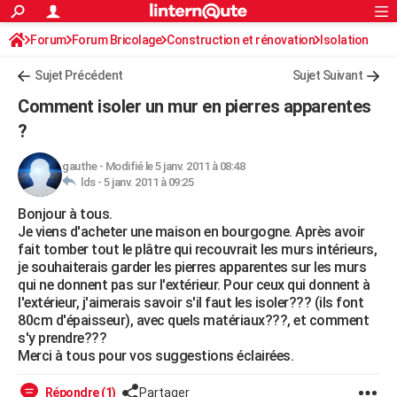
ACTUALITÉS
Forum
Forum Bricolage
Connexion
Construction et rénovation
S'inscrire
Isolation
Rechercher
Société
Education
Villes
Politique
Faits Divers
Monde
+
SPORT
Sujet Précédent
Sujet Suivant
Football
Cyclisme
Forum
Coupe du monde 2026
Tennis
Rugby
CULTURE
Comment isoler un mur en pierres apparentes
TNT
Cinéma
Musique
Programme TV
Streaming
Sorties cinéma
+
?
FINANCE
Impôts
Immobilier
Banque
Crédit
Retraite
Epargne
Risques naturels par ville
Assurance
AUTO
gauthe
-
Modifié le 5 janv. 2011 à 08:48
lds -
5 janv. 2011 à 09:25
Réserver un essai
Berlines
Forum auto
Essais
Citadines
SUV
+
HIGH-TECH
Bonjour à tous.
Je viens d'acheter une maison en bourgogne. Après avoir
Meilleur smartphone
Ordinateurs
Guide high-tech
Mobiles
Internet
Jeux vidéo
+
BRICOLAGE
fait tomber tout le plâtre qui recouvrait les murs intérieurs,
je souhaiterais garder les pierres apparentes sur les murs
Aménagement intérieur
Cuisine
Jardinage
+
Forum
Extérieur
Salle de bains
Rangement
WEEK-END
qui ne donnent pas sur l'extérieur. Pour ceux qui donnent à
l'extérieur, j'aimerais savoir s'il faut les isoler??? (ils font
Escapades
Expositions
Week-end nature
Guides de France
Patrimoine
Musées
+
LIFESTYLE
80cm d'épaisseur), avec quels matériaux???, et comment
s'y prendre???
Bien-être
Mode
+
Art de vivre
Loisirs
Modes de vie
SANTE
Merci à tous pour vos suggestions éclairées.
Guide de la santé
Médicaments
+
Alimentation
Maladies
Sommeil
VOYAGE
Répondre (1)
Partager