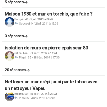
5 réponses
Maison 1930 et mur en torchis, que faire ?
FabgriceG
-
5 juil. 2011 à 09:42
Spassgirl
-
12 juil. 2011 à 15:06
3 réponses
isolation de murs en pierre epaisseur 80
retzauteau
-
1 sept. 2012 à 11:44
Pilgrim35
-
18 févr. 2019 à 17:30
20 réponses
Nettoyer un mur crépi jauni par le tabac avec
un nettoyeur Vapeu
meli56000
-
15 sept. 2014 à 23:23
Icare95
-
4 nov. 2018 à 12:42