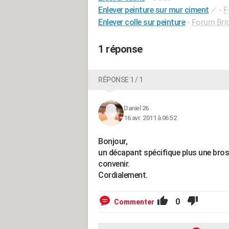
Enlever peinture sur mur ciment
✓
-
F
Enlever colle sur peinture
-
Forum Bric
1 réponse
RÉPONSE 1 / 1
Daniel 26
16 avr. 2011 à 06:52
Bonjour,
un décapant spécifique plus une bross
convenir.
Cordialement.
0
Commenter