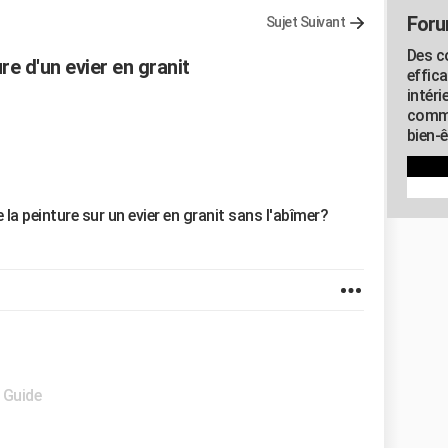
Foru
Sujet Suivant
Des c
e d'un evier en granit
effic
intéri
commu
bien-
la peinture sur un evier en granit sans l'abîmer?
- Guide