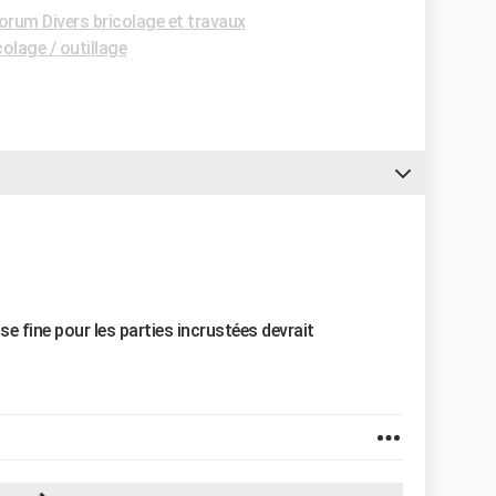
orum Divers bricolage et travaux
olage / outillage
e fine pour les parties incrustées devrait