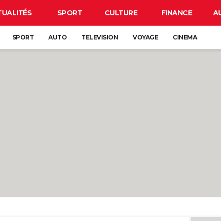
TUALITÉS
SPORT
CULTURE
FINANCE
A
SPORT
AUTO
TELEVISION
VOYAGE
CINEMA