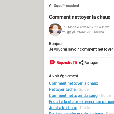
Sujet Précédent
Comment nettoyer la chaux
Jc
-
Modifié le 22 avr. 2011 à 11:22
gigyd -
26 avr. 2011 à 08:24
Bonjour,
Je voudrai savoir comment nettoyer 
Répondre (1)
Partager
A voir également:
Comment nettoyer la chaux
Nettoyer tache
- Guide
Comment nettoyer du sang
- Guide
Enduit à la chaux extérieur sur parpa
Joint a la chaux
- Guide
Peut on peindre sur de la chaux
-
Foru