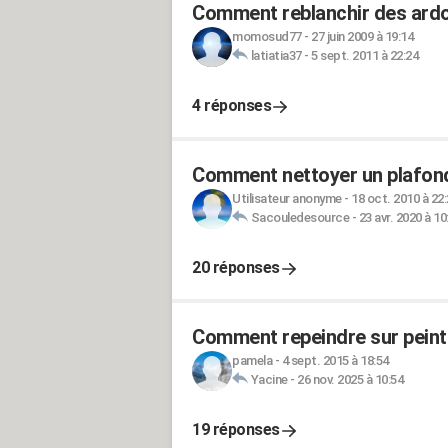
Comment reblanchir des ardo
momosud77
-
27 juin 2009 à 19:14
latiatia37
-
5 sept. 2011 à 22:24
4 réponses
Comment nettoyer un plafond
Utilisateur anonyme
-
18 oct. 2010 à 22
Sacouledesource
-
23 avr. 2020 à 10
20 réponses
Comment repeindre sur peintu
pamela
-
4 sept. 2015 à 18:54
Yacine
-
26 nov. 2025 à 10:54
19 réponses