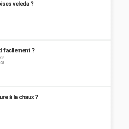
ises veleda ?
 facilement ?
:28
:08
re à la chaux ?