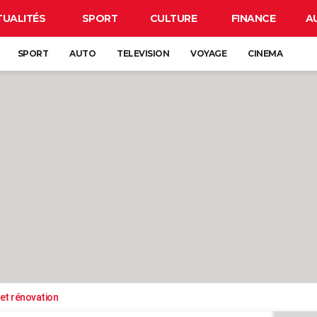
TUALITÉS
SPORT
CULTURE
FINANCE
A
SPORT
AUTO
TELEVISION
VOYAGE
CINEMA
et rénovation