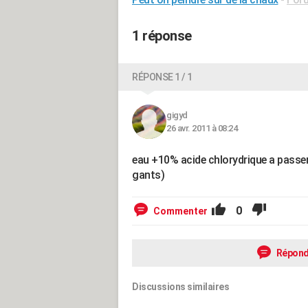
1 réponse
RÉPONSE 1 / 1
gigyd
26 avr. 2011 à 08:24
eau +10% acide chlorydrique a passer a
gants)
0
Commenter
Répond
Discussions similaires