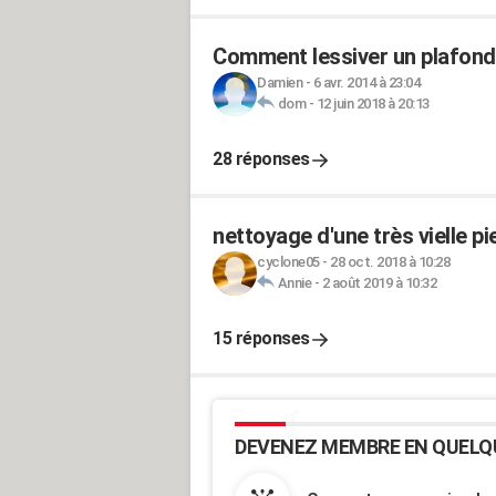
Comment lessiver un plafond 
Damien
-
6 avr. 2014 à 23:04
dom
-
12 juin 2018 à 20:13
28 réponses
nettoyage d'une très vielle p
cyclone05
-
28 oct. 2018 à 10:28
Annie
-
2 août 2019 à 10:32
15 réponses
DEVENEZ MEMBRE EN QUELQ