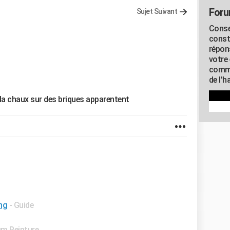
Foru
Sujet Suivant
Conse
const
répon
votre 
commu
de l'h
la chaux sur des briques apparentent
ing
- Guide
m Peinture