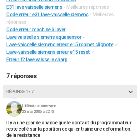
City break
Voyage de noces
Climat
Destinations
Voyage nature
Forum
+
E31 lave vaisselle siemens
- Meilleures réponses
PHOTO
Code erreur e31 lave-vaisselle siemens
- Meilleures
GUIDES D'ACHAT
réponses
Code erreur machine à laver
BONS PLANS
Lave vaisselle siemens aquasensor
✓
Lave-vaisselle siemens erreur e15 robinet clignote
✓
CARTE DE VOEUX
Lave-vaisselle siemens erreur e15 reset
✓
Carte Bonne année
Carte Pâques
Carte de Noël
Carte Saint-Valentin
Carte d'anniversaire
DICTIONNAIRE
Erreur f2 lave vaisselle sharp
Biographies
Expressions
Dictionnaire
Citations
Proverbes
PROGRAMME TV
7 réponses
COPAINS D'AVANT
RÉPONSE 1 / 7
Se connecter
Collèges
Universités
Service militaire
S'inscrire
Lycées
Primaires
Entreprises
Avis de recherche
AVIS DE DÉCÈS
Utilisateur anonyme
FORUM
23 mai 2005 à 22:43
Lifestyle
Sport
Television
Cinema
Bricolage
Culture
Auto
Voyage
Il y a une grande chance que le contact du programmateur
reste collé sur la position ce qui entraine une deformation
de la resistance