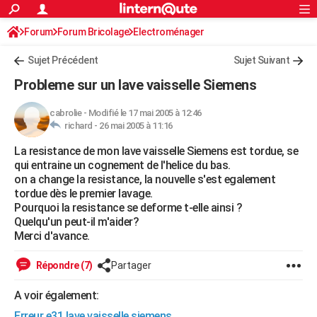
ACTUALITÉS
Forum
Forum Bricolage
Connexion
Electroménager
S'inscrire
Rechercher
Société
Education
Villes
Politique
Faits Divers
Monde
+
SPORT
Sujet Précédent
Sujet Suivant
Football
Cyclisme
Forum
Coupe du monde 2026
Tennis
Rugby
CULTURE
Probleme sur un lave vaisselle Siemens
TNT
Cinéma
Musique
Programme TV
Streaming
Sorties cinéma
+
FINANCE
cabrolie
-
Modifié le 17 mai 2005 à 12:46
richard -
26 mai 2005 à 11:16
Impôts
Immobilier
Banque
Crédit
Retraite
Epargne
Risques naturels par ville
Assurance
AUTO
La resistance de mon lave vaisselle Siemens est tordue, se
Réserver un essai
Berlines
Forum auto
Essais
Citadines
SUV
+
HIGH-TECH
qui entraine un cognement de l'helice du bas.
on a change la resistance, la nouvelle s'est egalement
Meilleur smartphone
Ordinateurs
Guide high-tech
Mobiles
Internet
Jeux vidéo
+
BRICOLAGE
tordue dès le premier lavage.
Pourquoi la resistance se deforme t-elle ainsi ?
Aménagement intérieur
Cuisine
Jardinage
+
Forum
Extérieur
Salle de bains
Rangement
WEEK-END
Quelqu'un peut-il m'aider?
Merci d'avance.
Escapades
Expositions
Week-end nature
Guides de France
Patrimoine
Musées
+
LIFESTYLE
Répondre (7)
Partager
Bien-être
Mode
+
Art de vivre
Loisirs
Modes de vie
SANTE
A voir également:
Guide de la santé
Médicaments
+
Alimentation
Maladies
Sommeil
VOYAGE
Erreur e31 lave vaisselle siemens