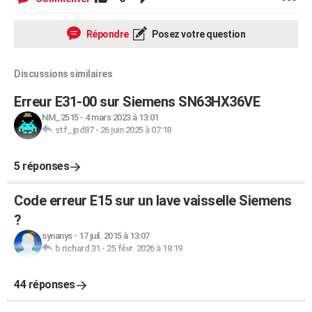
Répondre
Posez votre question
Discussions similaires
Erreur E31-00 sur Siemens SN63HX36VE
NM_2515
-
4 mars 2023 à 13:01
stf_jpd87
-
26 juin 2025 à 07:18
5 réponses
Code erreur E15 sur un lave vaisselle Siemens
?
synanys
-
17 juil. 2015 à 13:07
b richard 31
-
25 févr. 2026 à 18:19
44 réponses