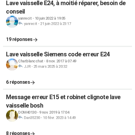
Lave vaisselle E24, à moitié réparer, besoin de
conseil
yanrecit
-
10 juin 2022 à 19:05
yanrecit
-
21 juin 2022 à 23:17
19 réponses
Lave vaisselle Siemens code erreur E24
Chatblancchat
-
8 nov. 2017 à 07:49
JJR
-
25 mars 2025 à 20:32
6 réponses
Message erreur E15 et robinet clignote lave
vaisselle bosh
DOM40130
-
9 nov. 2019 à 17:04
Dan35230
-
10 févr. 2023 à 14:49
8 réponses