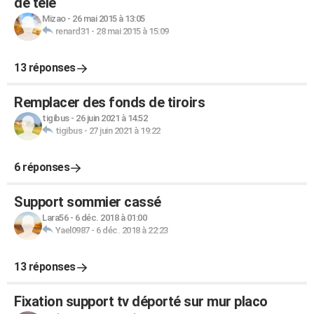
de télé
Mizao
-
26 mai 2015 à 13:05
renard31
-
28 mai 2015 à 15:09
13 réponses
Remplacer des fonds de tiroirs
tigibus
-
26 juin 2021 à 14:52
tigibus
-
27 juin 2021 à 19:22
6 réponses
Support sommier cassé
Lara56
-
6 déc. 2018 à 01:00
Yael0987
-
6 déc. 2018 à 22:23
13 réponses
Fixation support tv déporté sur mur placo