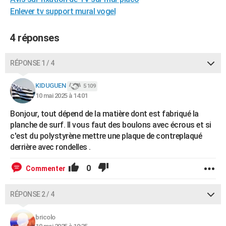
City break
Voyage de noces
Climat
Destinations
Voyage nature
Forum
+
Enlever tv support mural vogel
PHOTO
GUIDES D'ACHAT
4 réponses
BONS PLANS
RÉPONSE 1 / 4
CARTE DE VOEUX
KIDUGUEN
5 109
Carte Bonne année
Carte Pâques
Carte de Noël
Carte Saint-Valentin
Carte d'anniversaire
DICTIONNAIRE
10 mai 2025 à 14:01
Biographies
Expressions
Dictionnaire
Citations
Proverbes
Bonjour, tout dépend de la matière dont est fabriqué la
PROGRAMME TV
planche de surf. Il vous faut des boulons avec écrous et si
COPAINS D'AVANT
c'est du polystyrène mettre une plaque de contreplaqué
derrière avec rondelles .
Se connecter
Collèges
Universités
Service militaire
S'inscrire
Lycées
Primaires
Entreprises
Avis de recherche
AVIS DE DÉCÈS
0
Commenter
FORUM
Lifestyle
Sport
Television
Cinema
Bricolage
Culture
Auto
Voyage
RÉPONSE 2 / 4
bricolo