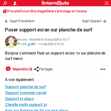
ACTUALITÉS
Forum
Forum Bricolage
Connexion
Divers bricolage et travaux
S'inscrire
Rechercher
Société
Education
Villes
Politique
Faits Divers
Monde
+
SPORT
Sujet Précédent
Sujet Suivant
Football
Cyclisme
Forum
Coupe du monde 2026
Tennis
Rugby
CULTURE
Poser support ecran sur planche de surf
TNT
Cinéma
Musique
Programme TV
Streaming
Sorties cinéma
+
FINANCE
Bricolo
-
Modifié le 10 mai 2025 à 13:17
stf_jpd87
-
11 mai 2025 à 07:32
Impôts
Immobilier
Banque
Crédit
Retraite
Epargne
Risques naturels par ville
Assurance
AUTO
Bonjour comment fixer un support ecran tv sur plànche de
Réserver un essai
Berlines
Forum auto
Essais
Citadines
SUV
+
HIGH-TECH
surf merci
Meilleur smartphone
Ordinateurs
Guide high-tech
Mobiles
Internet
Jeux vidéo
+
BRICOLAGE
Répondre (4)
Partager
Aménagement intérieur
Cuisine
Jardinage
+
Forum
Extérieur
Salle de bains
Rangement
WEEK-END
A voir également:
Escapades
Expositions
Week-end nature
Guides de France
Patrimoine
Musées
+
Support planche de surf
LIFESTYLE
Support sommier cassé
Bien-être
Mode
+
Art de vivre
Loisirs
Modes de vie
SANTE
Support tv placo
✓
Cheville molly support tv
Guide de la santé
Médicaments
+
Alimentation
Maladies
Sommeil
VOYAGE
Avis sur fixation de TV sur mur placo