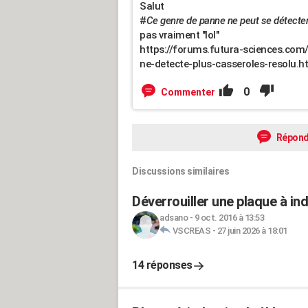
Salut
#
Ce genre de panne ne peut se détecter
pas vraiment "lol"
https://forums.futura-sciences.co
ne-detecte-plus-casseroles-resolu
0
Commenter
Répond
Discussions similaires
Déverrouiller une plaque à in
adsano
-
9 oct. 2016 à 13:53
VSCREAS
-
27 juin 2026 à 18:01
14 réponses