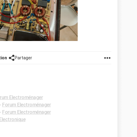
tion
Partager
rum Electroménager
-
Forum Electroménager
-
Forum Electroménager
Electronique