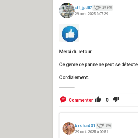
stf_jpd87
29 940
29 oct. 2025 à 07:29
Merci du retour
Ce genre de panne ne peut se détecter 
Cordialement.
0
Commenter
b richard 31
876
29 oct. 2025 à 09:51