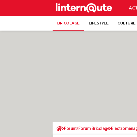
AC
BRICOLAGE
LIFESTYLE
CULTURE
Forum
Forum Bricolage
Electroména