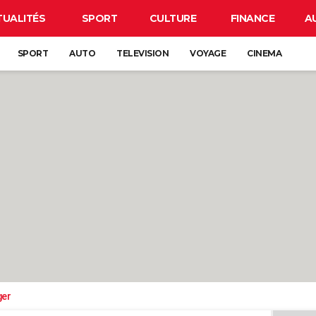
TUALITÉS
SPORT
CULTURE
FINANCE
A
SPORT
AUTO
TELEVISION
VOYAGE
CINEMA
ger