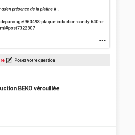
 qu'en présence de la platine
# .
m/depannage/960498-plaque-induction-candy-640-c-
.html#post7322807
re
Posez votre question
duction BEKO vérouillée