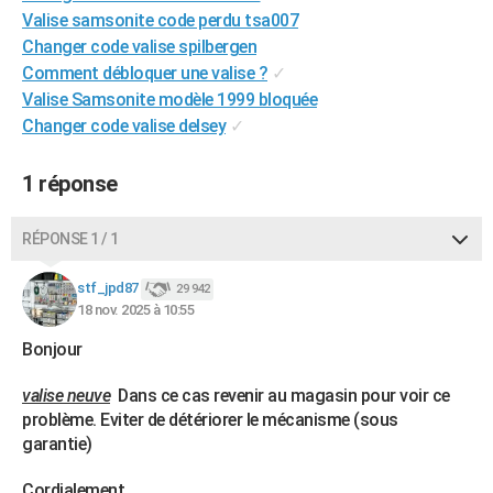
Valise samsonite code perdu tsa007
City break
Voyage de noces
Climat
Destinations
Voyage nature
Forum
+
PHOTO
Changer code valise spilbergen
GUIDES D'ACHAT
Comment débloquer une valise ?
✓
Valise Samsonite modèle 1999 bloquée
BONS PLANS
Changer code valise delsey
✓
CARTE DE VOEUX
1 réponse
Carte Bonne année
Carte Pâques
Carte de Noël
Carte Saint-Valentin
Carte d'anniversaire
DICTIONNAIRE
RÉPONSE 1 / 1
Biographies
Expressions
Dictionnaire
Citations
Proverbes
PROGRAMME TV
stf_jpd87
29 942
COPAINS D'AVANT
18 nov. 2025 à 10:55
Se connecter
Collèges
Universités
Service militaire
S'inscrire
Lycées
Primaires
Entreprises
Avis de recherche
AVIS DE DÉCÈS
Bonjour
FORUM
valise neuve
Dans ce cas revenir au magasin pour voir ce
problème. Eviter de détériorer le mécanisme (sous
Lifestyle
Sport
Television
Cinema
Bricolage
Culture
Auto
Voyage
garantie)
Cordialement.