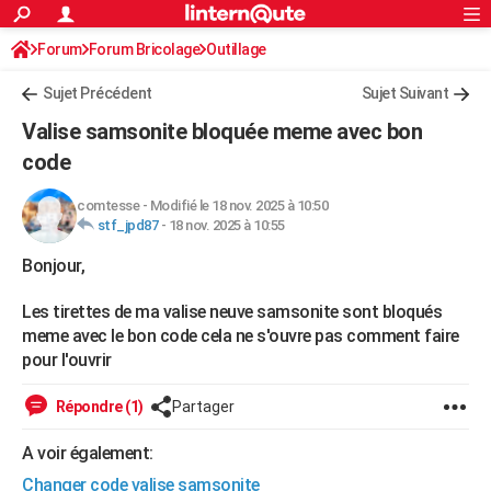
ACTUALITÉS
Forum
Forum Bricolage
Connexion
Outillage
S'inscrire
Rechercher
Société
Education
Villes
Politique
Faits Divers
Monde
+
SPORT
Sujet Précédent
Sujet Suivant
Football
Cyclisme
Forum
Coupe du monde 2026
Tennis
Rugby
CULTURE
Valise samsonite bloquée meme avec bon
TNT
Cinéma
Musique
Programme TV
Streaming
Sorties cinéma
+
code
FINANCE
Impôts
Immobilier
Banque
Crédit
Retraite
Epargne
Risques naturels par ville
Assurance
AUTO
comtesse
-
Modifié le 18 nov. 2025 à 10:50
stf_jpd87
-
18 nov. 2025 à 10:55
Réserver un essai
Berlines
Forum auto
Essais
Citadines
SUV
+
HIGH-TECH
Bonjour,
Meilleur smartphone
Ordinateurs
Guide high-tech
Mobiles
Internet
Jeux vidéo
+
BRICOLAGE
Les tirettes de ma valise neuve samsonite sont bloqués
Aménagement intérieur
Cuisine
Jardinage
+
Forum
Extérieur
Salle de bains
Rangement
meme avec le bon code cela ne s'ouvre pas comment faire
WEEK-END
pour l'ouvrir
Escapades
Expositions
Week-end nature
Guides de France
Patrimoine
Musées
+
LIFESTYLE
Répondre (1)
Partager
Bien-être
Mode
+
Art de vivre
Loisirs
Modes de vie
SANTE
A voir également:
Guide de la santé
Médicaments
+
Alimentation
Maladies
Sommeil
VOYAGE
Changer code valise samsonite