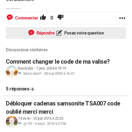
0
Commenter
Répondre
Posez votre question
Discussions similaires
Comment changer le code de ma valise?
Baudrylys
-
7 janv. 2024 à 19:19
labricole47
-
28 mai 2025 à 16:41
5 réponses
Débloquer cadenas samsonite TSA007 code
oublié merci merci
Titaton
-
20 juin 2016 à 22:26
gt.55
-
6 sept. 2016 à 21:56