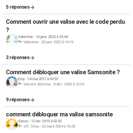
5 réponses
Comment ouvrir une valise avec le code perdu
?
Valentine
-
16 janv. 2022 à 23:44
Valentine
-
20 janv. 2022 à 14:19
3 réponses
Comment débloquer une valise Samsonite ?
Emy
-
24 mai 2017 à 00:53
Vincent.delorme
-
8 déc. 2025 à 10:24
9 réponses
comment débloquer ma valise samsonite
danou
-
12 avr. 2015 à 02:42
stf_frmu
-
22 mars 2024 à 16:28