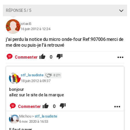
RÉPONSE 5 / 5
jotaxi5
16 juin 2012 à 12:24
j'ai perdu la notice du micro onde-four Ref:907006 merci de
me dire ou puis-je l'à retrouvé
0
Commenter
stf_la sudiste
8 271
18 juin 2012 à 09:37
bonjour
allez sur le site de la marque
0
Commenter
Michou
>
stf_la sudiste
6 nov. 2020 à 16:53
Il faut payer