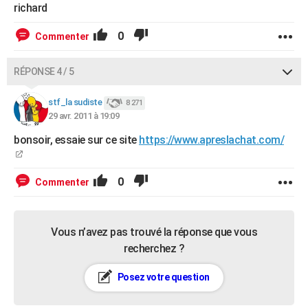
richard
0
Commenter
RÉPONSE 4 / 5
stf_la sudiste
8 271
29 avr. 2011 à 19:09
bonsoir, essaie sur ce site
https://www.apreslachat.com/
0
Commenter
Vous n’avez pas trouvé la réponse que vous
recherchez ?
Posez votre question