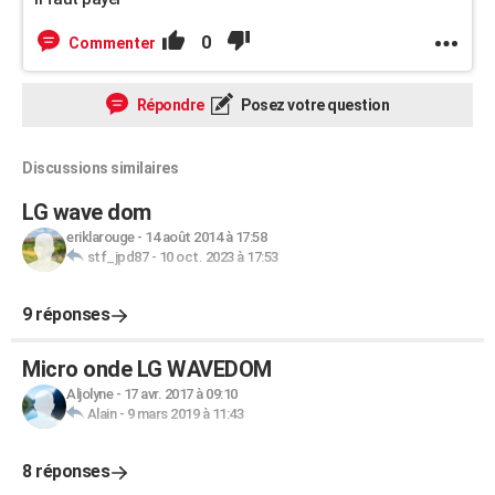
0
Commenter
Répondre
Posez votre question
Discussions similaires
LG wave dom
eriklarouge
-
14 août 2014 à 17:58
stf_jpd87
-
10 oct. 2023 à 17:53
9 réponses
Micro onde LG WAVEDOM
Aljolyne
-
17 avr. 2017 à 09:10
Alain
-
9 mars 2019 à 11:43
8 réponses