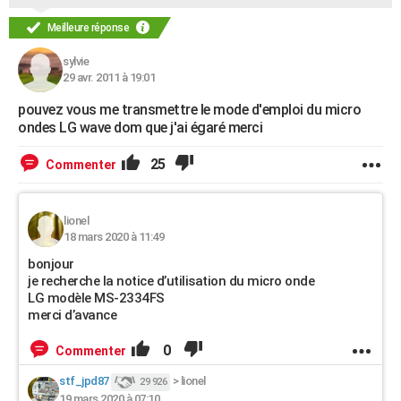
Meilleure réponse
sylvie
29 avr. 2011 à 19:01
pouvez vous me transmettre le mode d'emploi du micro
ondes LG wave dom que j'ai égaré merci
25
Commenter
lionel
18 mars 2020 à 11:49
bonjour
je recherche la notice d’utilisation du micro onde
LG modèle MS-2334FS
merci d’avance
0
Commenter
stf_jpd87
>
lionel
29 926
19 mars 2020 à 07:10