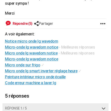
super sympa !
City break
Voyage de noces
Climat
Destinations
Voyage nature
Forum
+
PHOTO
Merci
GUIDES D'ACHAT
Répondre (5)
Partager
BONS PLANS
A voir également:
CARTE DE VOEUX
Notice micro onde lg wavedom
Carte Bonne année
Carte Pâques
Carte de Noël
Carte Saint-Valentin
Carte d'anniversaire
DICTIONNAIRE
Micro-onde lg wavedom notice
- Meilleures réponses
Micro onde lg wavedom notice
- Meilleures réponses
Biographies
Expressions
Dictionnaire
Citations
Proverbes
PROGRAMME TV
Micro-onde lg wavedom notice
Micro onde sur frigo
✓
COPAINS D'AVANT
Micro onde lg smart inverter réglage heure
✓
Se connecter
Collèges
Universités
Service militaire
S'inscrire
Lycées
Primaires
Entreprises
Avis de recherche
AVIS DE DÉCÈS
Peinture intérieur micro onde écaille
Code erreur machine a laver lg
FORUM
5 réponses
Lifestyle
Sport
Television
Cinema
Bricolage
Culture
Auto
Voyage
RÉPONSE 1 / 5