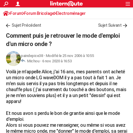
ACTUALITÉS
Forum
Forum Bricolage
Connexion
Electroménager
S'inscrire
Rechercher
Société
Education
Villes
Politique
Faits Divers
Monde
+
SPORT
Sujet Précédent
Sujet Suivant
Football
Cyclisme
Forum
Coupe du monde 2026
Tennis
Rugby
CULTURE
Comment puis je retrouver le mode d'emploi
TNT
Cinéma
Musique
Programme TV
Streaming
Sorties cinéma
+
d'un micro onde ?
FINANCE
Impôts
Immobilier
Banque
Crédit
Retraite
Epargne
Risques naturels par ville
Assurance
AUTO
paindepice38
-
Modifié le 25 nov. 2006 à 10:55
Michou -
6 nov. 2020 à 16:53
Réserver un essai
Berlines
Forum auto
Essais
Citadines
SUV
+
HIGH-TECH
Voilà je m'appelle Alice, j'ai 16 ans, mes parents ont acheté
un micro onde LG waveDOM il y a pas tout à fait 1 an. Je
Meilleur smartphone
Ordinateurs
Guide high-tech
Mobiles
Internet
Jeux vidéo
+
BRICOLAGE
m'en suis servis il ya pas très longtemps et depuis il ne
chauffe plus ( j'ai surement du touché a des boutons, mais
Aménagement intérieur
Cuisine
Jardinage
+
Forum
Extérieur
Salle de bains
Rangement
WEEK-END
je ne m'en souviens plus) et il y a un petit "dessin" qui est
apparu!
Escapades
Expositions
Week-end nature
Guides de France
Patrimoine
Musées
+
LIFESTYLE
Et nous avon s perdu le bon de grantie ainsi que le mode
Bien-être
Mode
+
Art de vivre
Loisirs
Modes de vie
SANTE
d'emploi.
Alors si vous pouvez me renseigner, ou même si vous avez
Guide de la santé
Médicaments
+
Alimentation
Maladies
Sommeil
VOYAGE
le même micro onde, me "donner" le mode d'emploi, sa serai