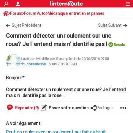
ACTUALITÉS
Forum
Forum Auto
Mécanique, entretien et pannes
Connexion
S'inscrire
Rechercher
Société
Education
Villes
Politique
Faits Divers
Monde
+
SPORT
Sujet Précédent
Sujet Suivant
Football
Cyclisme
Forum
Coupe du monde 2026
Tennis
Rugby
CULTURE
Comment détecter un roulement sur une
TNT
Cinéma
Musique
Programme TV
Streaming
Sorties cinéma
+
roue? Je l' entend mais n' identifie pas l
FINANCE
Résolu
Impôts
Immobilier
Banque
Crédit
Retraite
Epargne
Risques naturels par ville
Assurance
AUTO
Laetitia
-
Modifié par Strumpfette le 20/06/2016 09:08
corsaires50
-
5 juin 2019 à 19:41
Réserver un essai
Berlines
Forum auto
Essais
Citadines
SUV
+
HIGH-TECH
Bonjour*
Meilleur smartphone
Ordinateurs
Guide high-tech
Mobiles
Internet
Jeux vidéo
+
BRICOLAGE
Comment détecter un roulement sur une roue? Je l' entend
Aménagement intérieur
Cuisine
Jardinage
+
Forum
Extérieur
Salle de bains
Rangement
WEEK-END
mais n' identifie pas la roue...
Escapades
Expositions
Week-end nature
Guides de France
Patrimoine
Musées
+
LIFESTYLE
Répondre (9)
Posez votre question
Partager
Bien-être
Mode
+
Art de vivre
Loisirs
Modes de vie
SANTE
A voir également:
Guide de la santé
Médicaments
+
Alimentation
Maladies
Sommeil
VOYAGE
Peut on rouler avec un roulement qui fait du bruit