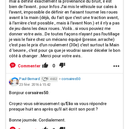
mal à définir exactement la provenance du bruit, il est
bien de l'avant.. pour Infos J'ai mis le véhicule sur cales à
l'avant, impossible de définir en faisant tourner les roues
avant à la main (déjà, du fait que c'est une traction avant,
à l'arrière c'est possible , mais à l'avant Non.) et il n'y a pas
de jeu dans les deux roues...Voilà...si vous pouviez me
donner votre avis...De toutes façons n'ayant pas l'outillage
je vais le faire chez un mécano équipé (presse..arrache)
c'est pas le prix d'un roulement (30e) c'est surtout la Main
d 'oeuvre , c'est pour ça que je voudrai savoir déceler le bon
côté à changer ..Merci pour votre avis..
0
Commenter
Paul-Bernard
>
corsaires50
4 652
23 févr. 2016 à 15:42
Bonjour
corsaires50
.
Croyez-vous sérieusement qu'
Elio
va vous répondre
presque huit ans après qu'il ait écrit son post ?
Bonne journée. Cordialement.