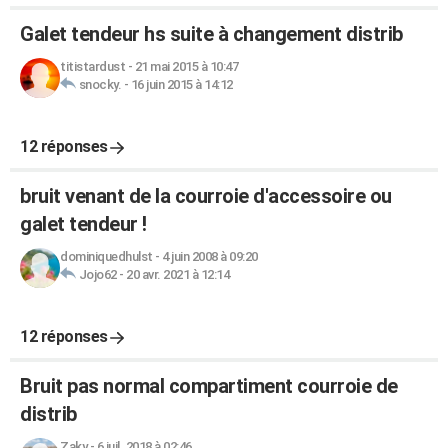
Galet tendeur hs suite à changement distrib
titistardust
-
21 mai 2015 à 10:47
snocky.
-
16 juin 2015 à 14:12
12 réponses
bruit venant de la courroie d'accessoire ou
galet tendeur !
dominiquedhulst
-
4 juin 2008 à 09:20
Jojo62
-
20 avr. 2021 à 12:14
12 réponses
Bruit pas normal compartiment courroie de
distrib
Zaky
-
6 juil. 2018 à 02:46