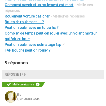
Comment savoir si un roulement est mort
- Meilleures
City break
Voyage de noces
Climat
Destinations
Voyage nature
Forum
+
PHOTO
réponses
GUIDES D'ACHAT
Roulement voiture pas cher
- Meilleures réponses
Bruits de roulement .....?
BONS PLANS
Peut on rouler avec un turbo hs ?
Combien de temps peut-on rouler avec un volant moteur
CARTE DE VOEUX
qui fait du bruit
Carte Bonne année
Carte Pâques
Carte de Noël
Carte Saint-Valentin
Carte d'anniversaire
DICTIONNAIRE
Peut on rouler avec colmatage fap
✓
FAP bouché peut on rouler ?
Biographies
Expressions
Dictionnaire
Citations
Proverbes
PROGRAMME TV
9 réponses
COPAINS D'AVANT
Se connecter
Collèges
Universités
Service militaire
S'inscrire
Lycées
Primaires
Entreprises
Avis de recherche
AVIS DE DÉCÈS
RÉPONSE 1 / 9
FORUM
Meilleure réponse
Lifestyle
Sport
Television
Cinema
Bricolage
Culture
Auto
Voyage
Elio
1 juin 2008 à 02:34