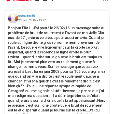
corsaires50
23 févr. 2016 à 11:27
Bonjour Elio1...J'ai posté le 22/02/16 un message suite au
problème de bruit de roulement à l'avant de ma vielle Clio
ess. de 97..je viens vers vous pour aussi un avis..Quand je
roule sur ligne droite gros ronronnement provenant de
l'avant, lorsque je vire légèrement sur la droite ce bruit
disparait, quand je reprends la ligne droite le bruit
revient....quand je vire sur la gauche le bruit est toujours
là...Moi je penserai plus vers un roulement gauche à
changer, comme, vous..Sur le message que vous avez
adressé à Laetitia en juin 2008 pour sa 106 vous signaliez
que quand on vire à droite c'est le roulement gauche à
changer, et virer à gauche c'est le roulement droit..c'est
bien çà??..J'ai eu une réponse sympa et rapide de
Georges5 qui me signale plutôt l'inverse...je pense que j'ai
mal rédigé ma question.....Il a dû interpréter que c'était
quand je virais sur la droite que le bruit apparaissait..Non,
je précise, c'est sur ligne droite que le bruit de roulement
est là et disparait quand je tourne sur la droite...J'ai du