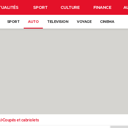
TUALITÉS
SPORT
CULTURE
FINANCE
A
SPORT
AUTO
TELEVISION
VOYAGE
CINEMA
s
Coupés et cabriolets