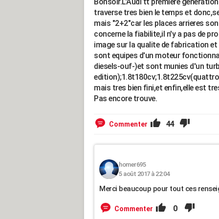
Bonsoir.L'Audi tt premiere generation
traverse tres bien le temps et donc,s
mais "2+2"car les places arrieres son
concerne la fiabilite,il n'y a pas de 
image sur la qualite de fabrication et
sont equipes d'un moteur fonctionna
diesels-ouf-)et sont munies d'un tur
edition);1.8t180cv;1.8t225cv(quattro).
mais tres bien fini,et enfin,elle est 
Pas encore trouve.
44
Commenter
homer695
5 août 2017 à 22:04
Merci beaucoup pour tout ces renseig
0
Commenter