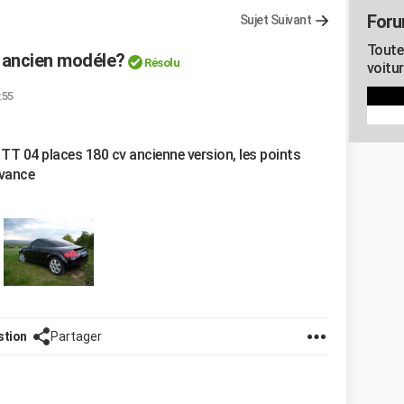
Foru
Sujet Suivant
Toute
T ancien modéle?
Résolu
voitu
:55
 TT 04 places 180 cv ancienne version, les points
avance
stion
Partager