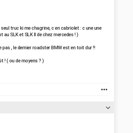
seul truc ki me chagrine, c en cabriolet : c une une
nt au SLK et SLK II de chez mercedes ! )
as , le dernier roadster BMW est en toit dur !!
ût ! ( ou de moyens ? )