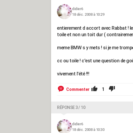
didier6
18 déc. 2008 à 10:29
entierement d accort avec Rabbat ! le 
toile et non un toit dur ( contraireme
meme BMW s y mets ! si je me trompe p
cc ou toile ! c'est une question de go
vivement l'été !!!
1
Commenter
RÉPONSE 3 / 10
didier6
18 déc. 2008 à 10:30