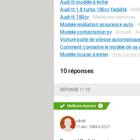
Audi tt modèle à éviter
Audi tt 1.8 turbo 180cv fiabilité
- Mei
Audi tt 180cv
- Meilleures réponses
Modele resiliation assurance auto
- 
Modele contestation pv
- Accueil - 
Voiture boîte de vitesse automatique
Comment connaitre le modele de sa v
Modèle touran à éviter
-
Avis sur les
10 réponses
RÉPONSE 1 / 10
Meilleure réponse
rabah
17 déc. 2008 à 22:27