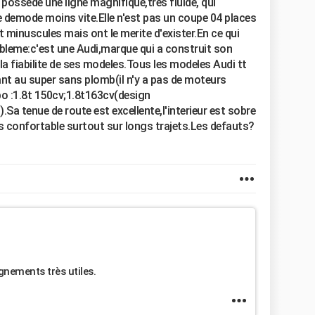
 possede une ligne magnifique,tres fluide, qui
e demode moins vite.Elle n'est pas un coupe 04 places
t minuscules mais ont le merite d'exister.En ce qui
probleme:c'est une Audi,marque qui a construit son
 la fiabilite de ses modeles.Tous les modeles Audi tt
nt au super sans plomb(il n'y a pas de moteurs
bo :1.8t 150cv;1.8t163cv(design
Sa tenue de route est excellente,l'interieur est sobre
tres confortable surtout sur longs trajets.Les defauts?
nements très utiles.