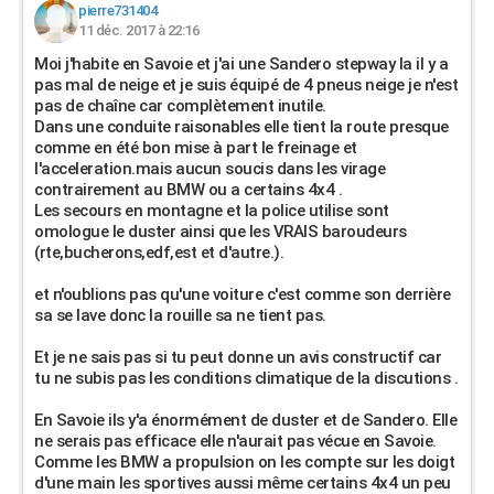
pierre731404
11 déc. 2017 à 22:16
Moi j'habite en Savoie et j'ai une Sandero stepway la il y a
pas mal de neige et je suis équipé de 4 pneus neige je n'est
pas de chaîne car complètement inutile.
Dans une conduite raisonables elle tient la route presque
comme en été bon mise à part le freinage et
l'acceleration.mais aucun soucis dans les virage
contrairement au BMW ou a certains 4x4 .
Les secours en montagne et la police utilise sont
omologue le duster ainsi que les VRAIS baroudeurs
(rte,bucherons,edf,est et d'autre.).
et n'oublions pas qu'une voiture c'est comme son derrière
sa se lave donc la rouille sa ne tient pas.
Et je ne sais pas si tu peut donne un avis constructif car
tu ne subis pas les conditions climatique de la discutions .
En Savoie ils y'a énormément de duster et de Sandero. Elle
ne serais pas efficace elle n'aurait pas vécue en Savoie.
Comme les BMW a propulsion on les compte sur les doigt
d'une main les sportives aussi même certains 4x4 un peu