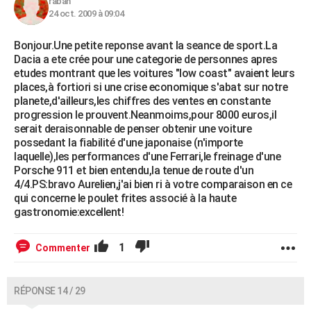
rabah
24 oct. 2009 à 09:04
Bonjour.Une petite reponse avant la seance de sport.La
Dacia a ete crée pour une categorie de personnes apres
etudes montrant que les voitures "low coast" avaient leurs
places,à fortiori si une crise economique s'abat sur notre
planete,d'ailleurs,les chiffres des ventes en constante
progression le prouvent.Neanmoims,pour 8000 euros,il
serait deraisonnable de penser obtenir une voiture
possedant la fiabilité d'une japonaise (n'importe
laquelle),les performances d'une Ferrari,le freinage d'une
Porsche 911 et bien entendu,la tenue de route d'un
4/4.PS:bravo Aurelien,j'ai bien ri à votre comparaison en ce
qui concerne le poulet frites associé à la haute
gastronomie:excellent!
1
Commenter
RÉPONSE 14 / 29