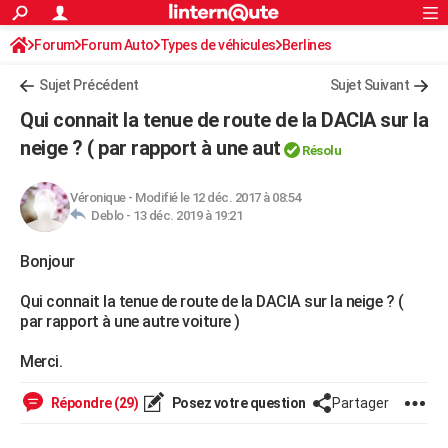
ACTUALITÉS
Forum
Forum Auto
Types de véhicules
Connexion
S'inscrire
Berlines
Rechercher
Société
Education
Villes
Politique
Faits Divers
Monde
+
SPORT
Sujet Précédent
Sujet Suivant
Football
Cyclisme
Forum
Coupe du monde 2026
Tennis
Rugby
CULTURE
Qui connait la tenue de route de la DACIA sur la
TNT
Cinéma
Musique
Programme TV
Streaming
Sorties cinéma
+
neige ? ( par rapport à une aut
FINANCE
Résolu
Impôts
Immobilier
Banque
Crédit
Retraite
Epargne
Risques naturels par ville
Assurance
AUTO
Véronique
-
Modifié le 12 déc. 2017 à 08:54
Deblo -
13 déc. 2019 à 19:21
Réserver un essai
Berlines
Forum auto
Essais
Citadines
SUV
+
HIGH-TECH
Bonjour
Meilleur smartphone
Ordinateurs
Guide high-tech
Mobiles
Internet
Jeux vidéo
+
BRICOLAGE
Qui connait la tenue de route de la DACIA sur la neige ? (
Aménagement intérieur
Cuisine
Jardinage
+
Forum
Extérieur
Salle de bains
Rangement
WEEK-END
par rapport à une autre voiture )
Escapades
Expositions
Week-end nature
Guides de France
Patrimoine
Musées
+
LIFESTYLE
Merci.
Bien-être
Mode
+
Art de vivre
Loisirs
Modes de vie
SANTE
Répondre (29)
Posez votre question
Partager
Guide de la santé
Médicaments
+
Alimentation
Maladies
Sommeil
VOYAGE