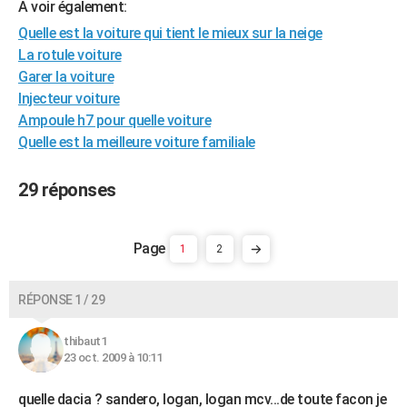
A voir également:
City break
Voyage de noces
Climat
Destinations
Voyage nature
Forum
+
PHOTO
Quelle est la voiture qui tient le mieux sur la neige
La rotule voiture
GUIDES D'ACHAT
Garer la voiture
BONS PLANS
Injecteur voiture
Ampoule h7 pour quelle voiture
CARTE DE VOEUX
Quelle est la meilleure voiture familiale
Carte Bonne année
Carte Pâques
Carte de Noël
Carte Saint-Valentin
Carte d'anniversaire
DICTIONNAIRE
29 réponses
Biographies
Expressions
Dictionnaire
Citations
Proverbes
PROGRAMME TV
COPAINS D'AVANT
1
2
Se connecter
Collèges
Universités
Service militaire
S'inscrire
Lycées
Primaires
Entreprises
Avis de recherche
AVIS DE DÉCÈS
RÉPONSE 1 / 29
FORUM
thibaut1
Lifestyle
Sport
Television
Cinema
Bricolage
Culture
Auto
Voyage
23 oct. 2009 à 10:11
quelle dacia ? sandero, logan, logan mcv...de toute facon je