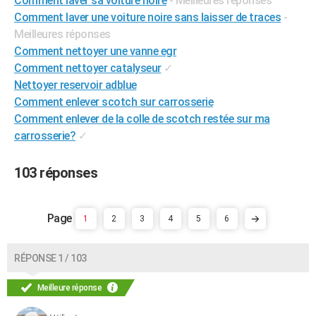
Comment laver sa voiture noire
- Meilleures réponses
City break
Voyage de noces
Climat
Destinations
Voyage nature
Forum
+
Comment laver une voiture noire sans laisser de traces
-
PHOTO
Meilleures réponses
GUIDES D'ACHAT
Comment nettoyer une vanne egr
Comment nettoyer catalyseur
✓
BONS PLANS
Nettoyer reservoir adblue
Comment enlever scotch sur carrosserie
CARTE DE VOEUX
Comment enlever de la colle de scotch restée sur ma
Carte Bonne année
Carte Pâques
Carte de Noël
Carte Saint-Valentin
Carte d'anniversaire
DICTIONNAIRE
carrosserie?
✓
Biographies
Expressions
Dictionnaire
Citations
Proverbes
PROGRAMME TV
103 réponses
COPAINS D'AVANT
Se connecter
Collèges
Universités
Service militaire
S'inscrire
Lycées
Primaires
Entreprises
Avis de recherche
AVIS DE DÉCÈS
1
2
3
4
5
6
FORUM
RÉPONSE 1 / 103
Lifestyle
Sport
Television
Cinema
Bricolage
Culture
Auto
Voyage
Meilleure réponse