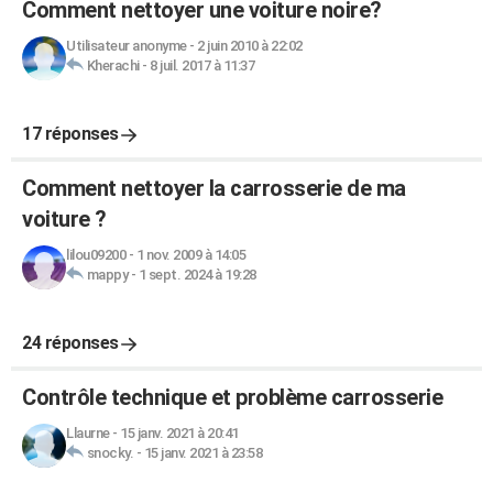
Comment nettoyer une voiture noire?
Utilisateur anonyme
-
2 juin 2010 à 22:02
Kherachi
-
8 juil. 2017 à 11:37
17 réponses
Comment nettoyer la carrosserie de ma
voiture ?
lilou09200
-
1 nov. 2009 à 14:05
mappy
-
1 sept. 2024 à 19:28
24 réponses
Contrôle technique et problème carrosserie
Llaurne
-
15 janv. 2021 à 20:41
snocky.
-
15 janv. 2021 à 23:58