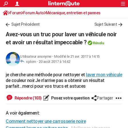
ACTUALITÉS
Forum
Forum Auto
Mécanique, entretien et pannes
Connexion
S'inscrire
Rechercher
Société
Education
Villes
Politique
Faits Divers
Monde
+
SPORT
Sujet Précédent
Sujet Suivant
Football
Cyclisme
Forum
Coupe du monde 2026
Tennis
Rugby
CULTURE
Avez-vous un truc pour laver un véhicule noir
TNT
Cinéma
Musique
Programme TV
Streaming
Sorties cinéma
+
et avoir un résultat impeccable ?
FINANCE
Résolu
Impôts
Immobilier
Banque
Crédit
Retraite
Epargne
Risques naturels par ville
Assurance
AUTO
Utilisateur anonyme
-
Modifié le 21 avr. 2017 à 14:15
xplom -
20 août 2017 à 14:42
Réserver un essai
Berlines
Forum auto
Essais
Citadines
SUV
+
HIGH-TECH
je cherche une méthode pour nettoyer et
laver mon véhicule
Meilleur smartphone
Ordinateurs
Guide high-tech
Mobiles
Internet
Jeux vidéo
+
BRICOLAGE
de couleur noir.Je n'arrive pas a obtenir un résultat
parfait...merci pour vos trucs et astuces
Aménagement intérieur
Cuisine
Jardinage
+
Forum
Extérieur
Salle de bains
Rangement
WEEK-END
Répondre (103)
Posez votre question
Partager
Escapades
Expositions
Week-end nature
Guides de France
Patrimoine
Musées
+
LIFESTYLE
Bien-être
Mode
+
Art de vivre
Loisirs
Modes de vie
SANTE
A voir également:
Comment nettoyer une carrosserie noire
Guide de la santé
Médicaments
+
Alimentation
Maladies
Sommeil
VOYAGE