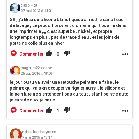
capo
>
tit
27 mai 2013 à 14:31
Slt , j'utilise du silicone blanc liquide a mettre dans l eau
de lavage , ce produit provient d un ami qui travaille dans
une imprimerie ,,,, c est superbe , nickel , et propre
longtemps en plus , pas de trace d eau , et les joint de
porte ne colle plus en hiver
0
Commenter
magnum22
>
capo
26 avr. 2016 à 18:05
le jour ou tu va avoir une retouche peinture a faire , le
peintre qui va s en occuper va rigoler aussi , le silicone et
la peinture ne s entendent pas du tout , etant peintre auto
je sais de quoi je parle
1
Commenter
nait el hocine yacine
7 mai 2016 à 13:11