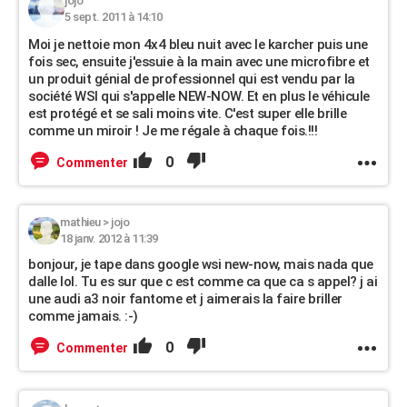
jojo
5 sept. 2011 à 14:10
Moi je nettoie mon 4x4 bleu nuit avec le karcher puis une
fois sec, ensuite j'essuie à la main avec une microfibre et
un produit génial de professionnel qui est vendu par la
société WSI qui s'appelle NEW-NOW. Et en plus le véhicule
est protégé et se sali moins vite. C'est super elle brille
comme un miroir ! Je me régale à chaque fois.!!!
0
Commenter
mathieu
>
jojo
18 janv. 2012 à 11:39
bonjour, je tape dans google wsi new-now, mais nada que
dalle lol. Tu es sur que c est comme ca que ca s appel? j ai
une audi a3 noir fantome et j aimerais la faire briller
comme jamais. :-)
0
Commenter