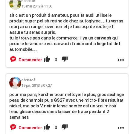
honnete
15 mai 2012 à 11:06
slt c est un produit d amateur, pour ta audi utilise le
produit super polish resine de chez autoglyme,,,, tu verras
moi j ai un range rover noir et je fais bcp de route je t
assure tu seras surpris.
tu le trouve pas dans le commerce, il ya un carwash qui
peux te le vendre c est carwash froidmont a liege bd de l
automobile.....
0
Commenter
christof
19 juil. 2013 à 07:27
pour ma pars, karcher pour nettoyer le plus, gros séchage
peau de chamois puis GS27 avec une micro-fibre résultat
nickel, ma polo V noir intense nacrée est un vrai miroir
l'eau glisse dessus sans laisser de trace pendant 2
semaines
0
Commenter