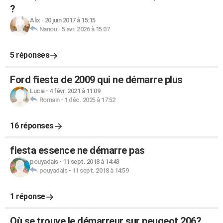
?
Alix
-
20 juin 2017 à 15:15
Nanou
-
5 avr. 2026 à 15:07
5 réponses
Ford fiesta de 2009 qui ne démarre plus
Lucie
-
4 févr. 2021 à 11:09
Romain
-
1 déc. 2025 à 17:52
16 réponses
fiesta essence ne démarre pas
pouyadais
-
11 sept. 2018 à 14:43
pouyadais
-
11 sept. 2018 à 14:59
1 réponse
Où se trouve le démarreur sur peugeot 206?