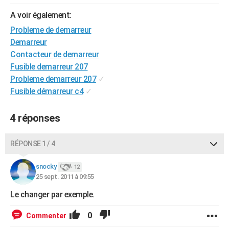
City break
Voyage de noces
Climat
Destinations
Voyage nature
Forum
+
PHOTO
A voir également:
Probleme de demarreur
GUIDES D'ACHAT
Demarreur
BONS PLANS
Contacteur de demarreur
Fusible demarreur 207
CARTE DE VOEUX
Probleme demarreur 207
✓
Fusible démarreur c4
✓
Carte Bonne année
Carte Pâques
Carte de Noël
Carte Saint-Valentin
Carte d'anniversaire
DICTIONNAIRE
Biographies
Expressions
Dictionnaire
Citations
Proverbes
PROGRAMME TV
4 réponses
COPAINS D'AVANT
RÉPONSE 1 / 4
Se connecter
Collèges
Universités
Service militaire
S'inscrire
Lycées
Primaires
Entreprises
Avis de recherche
AVIS DE DÉCÈS
snocky
12
25 sept. 2011 à 09:55
FORUM
Le changer par exemple.
Lifestyle
Sport
Television
Cinema
Bricolage
Culture
Auto
Voyage
0
Commenter