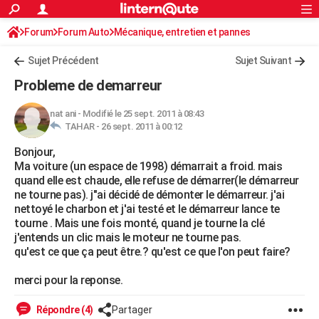
ACTUALITÉS
Forum
Forum Auto
Mécanique, entretien et pannes
Connexion
S'inscrire
Rechercher
Société
Education
Villes
Politique
Faits Divers
Monde
+
SPORT
Sujet Précédent
Sujet Suivant
Football
Cyclisme
Forum
Coupe du monde 2026
Tennis
Rugby
CULTURE
Probleme de demarreur
TNT
Cinéma
Musique
Programme TV
Streaming
Sorties cinéma
+
FINANCE
nat ani
-
Modifié le 25 sept. 2011 à 08:43
TAHAR -
26 sept. 2011 à 00:12
Impôts
Immobilier
Banque
Crédit
Retraite
Epargne
Risques naturels par ville
Assurance
AUTO
Bonjour,
Réserver un essai
Berlines
Forum auto
Essais
Citadines
SUV
+
HIGH-TECH
Ma voiture (un espace de 1998) démarrait a froid. mais
quand elle est chaude, elle refuse de démarrer(le démarreur
Meilleur smartphone
Ordinateurs
Guide high-tech
Mobiles
Internet
Jeux vidéo
+
BRICOLAGE
ne tourne pas). j"ai décidé de démonter le démarreur. j'ai
nettoyé le charbon et j'ai testé et le démarreur lance te
Aménagement intérieur
Cuisine
Jardinage
+
Forum
Extérieur
Salle de bains
Rangement
WEEK-END
tourne . Mais une fois monté, quand je tourne la clé
j'entends un clic mais le moteur ne tourne pas.
Escapades
Expositions
Week-end nature
Guides de France
Patrimoine
Musées
+
LIFESTYLE
qu'est ce que ça peut être.? qu'est ce que l'on peut faire?
Bien-être
Mode
+
Art de vivre
Loisirs
Modes de vie
SANTE
merci pour la reponse.
Guide de la santé
Médicaments
+
Alimentation
Maladies
Sommeil
VOYAGE
Répondre (4)
Partager