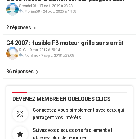
Grendel26
-
17 oct. 2019 à 23:23
Florian59
-
24 oct. 2025 à 14:58
2 réponses
C4 2007 : fusible F8 moteur grille sans arrêt
K. G.
-
9 mai 2012 à 20:14
Nordine
-
7 sept. 2018 à 23:05
36 réponses
DEVENEZ MEMBRE EN QUELQUES CLICS
Connectez-vous simplement avec ceux qui
partagent vos intérêts
Suivez vos discussions facilement et
obtenez plus de réponses