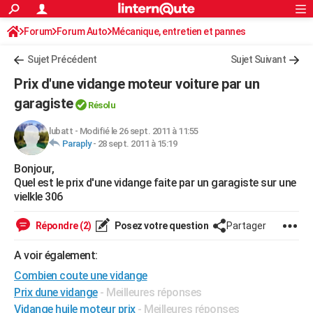
ACTUALITÉS
Forum
Forum Auto
Mécanique, entretien et pannes
Connexion
S'inscrire
Rechercher
Société
Education
Villes
Politique
Faits Divers
Monde
+
SPORT
Sujet Précédent
Sujet Suivant
Football
Cyclisme
Forum
Coupe du monde 2026
Tennis
Rugby
CULTURE
Prix d'une vidange moteur voiture par un
TNT
Cinéma
Musique
Programme TV
Streaming
Sorties cinéma
+
garagiste
FINANCE
Résolu
Impôts
Immobilier
Banque
Crédit
Retraite
Epargne
Risques naturels par ville
Assurance
AUTO
lubatt
-
Modifié le 26 sept. 2011 à 11:55
Paraply
-
28 sept. 2011 à 15:19
Réserver un essai
Berlines
Forum auto
Essais
Citadines
SUV
+
HIGH-TECH
Bonjour,
Quel est le prix d'une vidange faite par un garagiste sur une
Meilleur smartphone
Ordinateurs
Guide high-tech
Mobiles
Internet
Jeux vidéo
+
BRICOLAGE
vielkle 306
Aménagement intérieur
Cuisine
Jardinage
+
Forum
Extérieur
Salle de bains
Rangement
WEEK-END
Répondre (2)
Posez votre question
Partager
Escapades
Expositions
Week-end nature
Guides de France
Patrimoine
Musées
+
LIFESTYLE
A voir également:
Bien-être
Mode
+
Art de vivre
Loisirs
Modes de vie
SANTE
Combien coute une vidange
Prix dune vidange
- Meilleures réponses
Guide de la santé
Médicaments
+
Alimentation
Maladies
Sommeil
VOYAGE
Vidange huile moteur prix
- Meilleures réponses