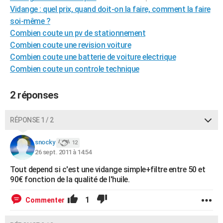
Vidange : quel prix, quand doit-on la faire, comment la faire
City break
Voyage de noces
Climat
Destinations
Voyage nature
Forum
+
PHOTO
soi-même ?
GUIDES D'ACHAT
Combien coute un pv de stationnement
Combien coute une revision voiture
BONS PLANS
Combien coute une batterie de voiture electrique
Combien coute un controle technique
CARTE DE VOEUX
Carte Bonne année
Carte Pâques
Carte de Noël
Carte Saint-Valentin
Carte d'anniversaire
DICTIONNAIRE
2 réponses
Biographies
Expressions
Dictionnaire
Citations
Proverbes
PROGRAMME TV
RÉPONSE 1 / 2
COPAINS D'AVANT
snocky
12
Se connecter
Collèges
Universités
Service militaire
S'inscrire
Lycées
Primaires
Entreprises
Avis de recherche
26 sept. 2011 à 14:54
AVIS DE DÉCÈS
Tout depend si c'est une vidange simple+filtre entre 50 et
FORUM
90€ fonction de la qualité de l'huile.
Lifestyle
Sport
Television
Cinema
Bricolage
Culture
Auto
Voyage
1
Commenter