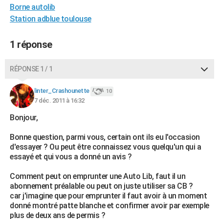
Borne autolib
City break
Voyage de noces
Climat
Destinations
Voyage nature
Forum
+
PHOTO
Station adblue toulouse
GUIDES D'ACHAT
1 réponse
BONS PLANS
RÉPONSE 1 / 1
CARTE DE VOEUX
Carte Bonne année
Carte Pâques
Carte de Noël
Carte Saint-Valentin
Carte d'anniversaire
DICTIONNAIRE
linter_Crashounette
10
7 déc. 2011 à 16:32
Biographies
Expressions
Dictionnaire
Citations
Proverbes
PROGRAMME TV
Bonjour,
COPAINS D'AVANT
Bonne question, parmi vous, certain ont ils eu l'occasion
d'essayer ? Ou peut être connaissez vous quelqu'un qui a
Se connecter
Collèges
Universités
Service militaire
S'inscrire
Lycées
Primaires
Entreprises
Avis de recherche
AVIS DE DÉCÈS
essayé et qui vous a donné un avis ?
FORUM
Comment peut on emprunter une Auto Lib, faut il un
abonnement préalable ou peut on juste utiliser sa CB ?
Lifestyle
Sport
Television
Cinema
Bricolage
Culture
Auto
Voyage
car j'imagine que pour emprunter il faut avoir à un moment
donné montré patte blanche et confirmer avoir par exemple
plus de deux ans de permis ?