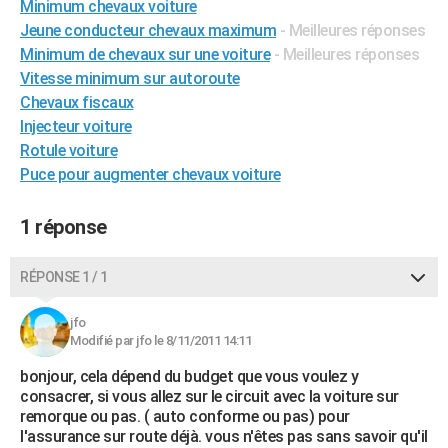
Minimum chevaux voiture
City break
Voyage de noces
Climat
Destinations
Voyage nature
Forum
+
PHOTO
Jeune conducteur chevaux maximum
- Meilleures réponses
Minimum de chevaux sur une voiture
- Meilleures réponses
GUIDES D'ACHAT
Vitesse minimum sur autoroute
Chevaux fiscaux
BONS PLANS
Injecteur voiture
CARTE DE VOEUX
Rotule voiture
Puce pour augmenter chevaux voiture
Carte Bonne année
Carte Pâques
Carte de Noël
Carte Saint-Valentin
Carte d'anniversaire
DICTIONNAIRE
Biographies
Expressions
Dictionnaire
Citations
Proverbes
1 réponse
PROGRAMME TV
COPAINS D'AVANT
RÉPONSE 1 / 1
Se connecter
Collèges
Universités
Service militaire
S'inscrire
Lycées
Primaires
Entreprises
Avis de recherche
AVIS DE DÉCÈS
jfo
Modifié par jfo le 8/11/2011 14:11
FORUM
bonjour, cela dépend du budget que vous voulez y
Lifestyle
Sport
Television
Cinema
Bricolage
Culture
Auto
Voyage
consacrer, si vous allez sur le circuit avec la voiture sur
remorque ou pas. ( auto conforme ou pas) pour
l'assurance sur route déjà. vous n'êtes pas sans savoir qu'il