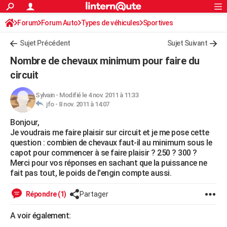
ACTUALITÉS
Forum
Forum Auto
Types de véhicules
Connexion
S'inscrire
Sportives
Rechercher
Société
Education
Villes
Politique
Faits Divers
Monde
+
SPORT
Sujet Précédent
Sujet Suivant
Football
Cyclisme
Forum
Coupe du monde 2026
Tennis
Rugby
CULTURE
Nombre de chevaux minimum pour faire du
TNT
Cinéma
Musique
Programme TV
Streaming
Sorties cinéma
+
circuit
FINANCE
Impôts
Immobilier
Banque
Crédit
Retraite
Epargne
Risques naturels par ville
Assurance
AUTO
Sylvain
-
Modifié le 4 nov. 2011 à 11:33
jfo -
8 nov. 2011 à 14:07
Réserver un essai
Berlines
Forum auto
Essais
Citadines
SUV
+
HIGH-TECH
Bonjour,
Je voudrais me faire plaisir sur circuit et je me pose cette
Meilleur smartphone
Ordinateurs
Guide high-tech
Mobiles
Internet
Jeux vidéo
+
BRICOLAGE
question : combien de chevaux faut-il au minimum sous le
capot pour commencer à se faire plaisir ? 250 ? 300 ?
Aménagement intérieur
Cuisine
Jardinage
+
Forum
Extérieur
Salle de bains
Rangement
WEEK-END
Merci pour vos réponses en sachant que la puissance ne
fait pas tout, le poids de l'engin compte aussi.
Escapades
Expositions
Week-end nature
Guides de France
Patrimoine
Musées
+
LIFESTYLE
Répondre (1)
Partager
Bien-être
Mode
+
Art de vivre
Loisirs
Modes de vie
SANTE
A voir également:
Guide de la santé
Médicaments
+
Alimentation
Maladies
Sommeil
VOYAGE