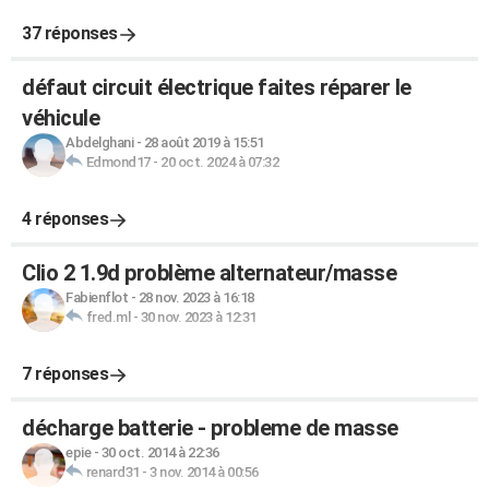
37 réponses
défaut circuit électrique faites réparer le
véhicule
Abdelghani
-
28 août 2019 à 15:51
Edmond17
-
20 oct. 2024 à 07:32
4 réponses
Clio 2 1.9d problème alternateur/masse
Fabienflot
-
28 nov. 2023 à 16:18
fred.ml
-
30 nov. 2023 à 12:31
7 réponses
décharge batterie - probleme de masse
epie
-
30 oct. 2014 à 22:36
renard31
-
3 nov. 2014 à 00:56