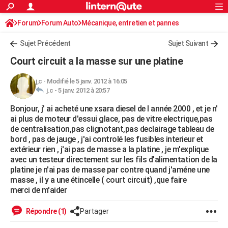
ACTUALITÉS
Forum
Forum Auto
Mécanique, entretien et pannes
Connexion
S'inscrire
Rechercher
Société
Education
Villes
Politique
Faits Divers
Monde
+
SPORT
Sujet Précédent
Sujet Suivant
Football
Cyclisme
Forum
Coupe du monde 2026
Tennis
Rugby
CULTURE
Court circuit a la masse sur une platine
TNT
Cinéma
Musique
Programme TV
Streaming
Sorties cinéma
+
FINANCE
j,c
-
Modifié le 5 janv. 2012 à 16:05
j.c -
5 janv. 2012 à 20:57
Impôts
Immobilier
Banque
Crédit
Retraite
Epargne
Risques naturels par ville
Assurance
AUTO
Bonjour, j' ai acheté une xsara diesel de l année 2000 , et je n'
Réserver un essai
Berlines
Forum auto
Essais
Citadines
SUV
+
HIGH-TECH
ai plus de moteur d'essui glace, pas de vitre electrique,pas
de centralisation,pas clignotant,pas declairage tableau de
Meilleur smartphone
Ordinateurs
Guide high-tech
Mobiles
Internet
Jeux vidéo
+
BRICOLAGE
bord , pas de jauge , j'ai controlé les fusibles interieur et
extérieur rien , j'ai pas de masse a la platine , je m'explique
Aménagement intérieur
Cuisine
Jardinage
+
Forum
Extérieur
Salle de bains
Rangement
WEEK-END
avec un testeur directement sur les fils d'alimentation de la
platine je n'ai pas de masse par contre quand j'améne une
Escapades
Expositions
Week-end nature
Guides de France
Patrimoine
Musées
+
LIFESTYLE
masse , il y a une étincelle ( court circuit) ,que faire
merci de m'aider
Bien-être
Mode
+
Art de vivre
Loisirs
Modes de vie
SANTE
Répondre (1)
Partager
Guide de la santé
Médicaments
+
Alimentation
Maladies
Sommeil
VOYAGE