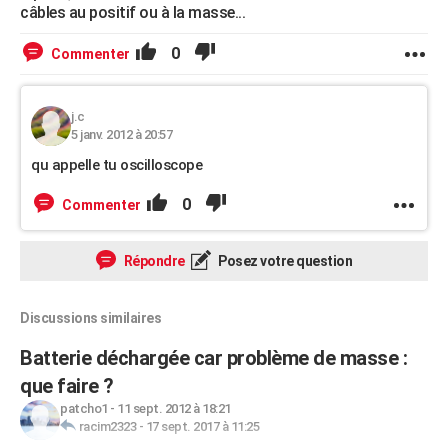
câbles au positif ou à la masse...
0
Commenter
j.c
5 janv. 2012 à 20:57
qu appelle tu oscilloscope
0
Commenter
Répondre
Posez votre question
Discussions similaires
Batterie déchargée car problème de masse :
que faire ?
patcho1
-
11 sept. 2012 à 18:21
racim2323
-
17 sept. 2017 à 11:25