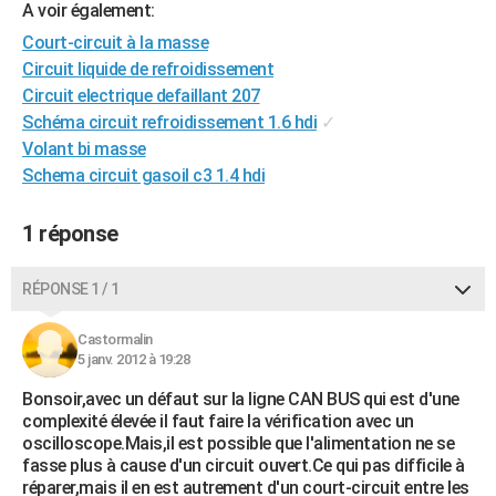
A voir également:
City break
Voyage de noces
Climat
Destinations
Voyage nature
Forum
+
PHOTO
Court-circuit à la masse
Circuit liquide de refroidissement
GUIDES D'ACHAT
Circuit electrique defaillant 207
BONS PLANS
Schéma circuit refroidissement 1.6 hdi
✓
Volant bi masse
CARTE DE VOEUX
Schema circuit gasoil c3 1.4 hdi
Carte Bonne année
Carte Pâques
Carte de Noël
Carte Saint-Valentin
Carte d'anniversaire
DICTIONNAIRE
1 réponse
Biographies
Expressions
Dictionnaire
Citations
Proverbes
PROGRAMME TV
RÉPONSE 1 / 1
COPAINS D'AVANT
Se connecter
Collèges
Universités
Service militaire
S'inscrire
Lycées
Primaires
Entreprises
Avis de recherche
Castormalin
AVIS DE DÉCÈS
5 janv. 2012 à 19:28
FORUM
Bonsoir,avec un défaut sur la ligne CAN BUS qui est d'une
complexité élevée il faut faire la vérification avec un
Lifestyle
Sport
Television
Cinema
Bricolage
Culture
Auto
Voyage
oscilloscope.Mais,il est possible que l'alimentation ne se
fasse plus à cause d'un circuit ouvert.Ce qui pas difficile à
réparer,mais il en est autrement d'un court-circuit entre les