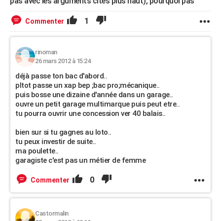
pas avec les arguments cités plus haut), pourquoi pas
1
Commenter
rinoman
26 mars 2012 à 15:24
déjà passe ton bac d'abord..
pltot passe un xap bep ;bac pro;mécanique..
puis bosse une dizaine d'année dans un garage..
ouvre un petit garage multimarque puis peut etre..
tu pourra ouvrir une concession ver 40 balais..
bien sur si tu gagnes au loto..
tu peux investir de suite..
ma poulette..
garagiste c'est pas un métier de femme
0
Commenter
Castormalin