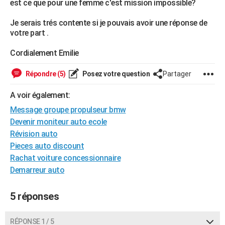
est ce que pour une femme c'est mission impossible?
City break
Voyage de noces
Climat
Destinations
Voyage nature
Forum
+
PHOTO
Je serais trés contente si je pouvais avoir une réponse de
votre part .
GUIDES D'ACHAT
Cordialement Emilie
BONS PLANS
CARTE DE VOEUX
Répondre (5)
Posez votre question
Partager
Carte Bonne année
Carte Pâques
Carte de Noël
Carte Saint-Valentin
Carte d'anniversaire
DICTIONNAIRE
A voir également:
Message groupe propulseur bmw
Biographies
Expressions
Dictionnaire
Citations
Proverbes
PROGRAMME TV
Devenir moniteur auto ecole
Révision auto
COPAINS D'AVANT
Pieces auto discount
Se connecter
Collèges
Universités
Service militaire
S'inscrire
Lycées
Primaires
Entreprises
Avis de recherche
AVIS DE DÉCÈS
Rachat voiture concessionnaire
Demarreur auto
FORUM
Lifestyle
Sport
Television
Cinema
Bricolage
Culture
Auto
Voyage
5 réponses
RÉPONSE 1 / 5