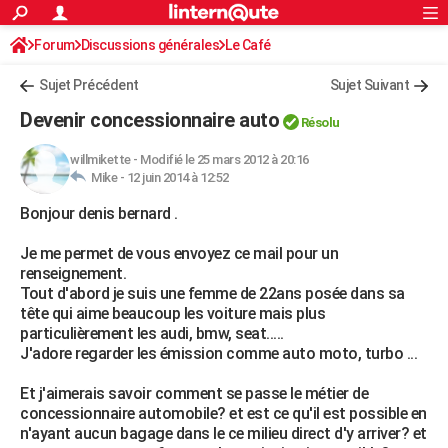
ACTUALITÉS
Forum
Discussions générales
Connexion
S'inscrire
Le Café
Rechercher
Société
Education
Villes
Politique
Faits Divers
Monde
+
SPORT
Sujet Précédent
Sujet Suivant
Football
Cyclisme
Forum
Coupe du monde 2026
Tennis
Rugby
CULTURE
Devenir concessionnaire auto
Résolu
TNT
Cinéma
Musique
Programme TV
Streaming
Sorties cinéma
+
FINANCE
willmikette
-
Modifié le 25 mars 2012 à 20:16
Mike -
12 juin 2014 à 12:52
Impôts
Immobilier
Banque
Crédit
Retraite
Epargne
Risques naturels par ville
Assurance
AUTO
Bonjour denis bernard .
Réserver un essai
Berlines
Forum auto
Essais
Citadines
SUV
+
HIGH-TECH
Je me permet de vous envoyez ce mail pour un
Meilleur smartphone
Ordinateurs
Guide high-tech
Mobiles
Internet
Jeux vidéo
+
BRICOLAGE
renseignement.
Tout d'abord je suis une femme de 22ans posée dans sa
Aménagement intérieur
Cuisine
Jardinage
+
Forum
Extérieur
Salle de bains
Rangement
WEEK-END
tête qui aime beaucoup les voiture mais plus
particulièrement les audi, bmw, seat.....
Escapades
Expositions
Week-end nature
Guides de France
Patrimoine
Musées
+
LIFESTYLE
J'adore regarder les émission comme auto moto, turbo ...
Bien-être
Mode
+
Art de vivre
Loisirs
Modes de vie
SANTE
Et j'aimerais savoir comment se passe le métier de
concessionnaire automobile? et est ce qu'il est possible en
Guide de la santé
Médicaments
+
Alimentation
Maladies
Sommeil
VOYAGE
n'ayant aucun bagage dans le ce milieu direct d'y arriver? et