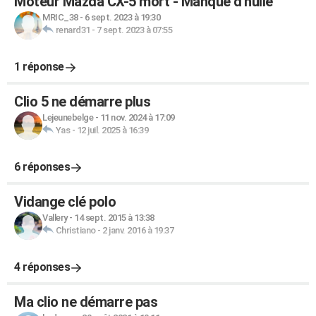
Moteur Mazda CX-5 mort - Manque d'huile
MRIC_38
-
6 sept. 2023 à 19:30
renard31
-
7 sept. 2023 à 07:55
1 réponse
Clio 5 ne démarre plus
Lejeunebelge
-
11 nov. 2024 à 17:09
Yas
-
12 juil. 2025 à 16:39
6 réponses
Vidange clé polo
Vallery
-
14 sept. 2015 à 13:38
Christiano
-
2 janv. 2016 à 19:37
4 réponses
Ma clio ne démarre pas