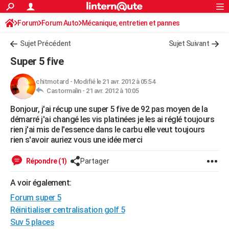
ACTUALITÉS
Forum
Forum Auto
Mécanique, entretien et pannes
Connexion
S'inscrire
Rechercher
Société
Education
Villes
Politique
Faits Divers
Monde
+
SPORT
Sujet Précédent
Sujet Suivant
Football
Cyclisme
Forum
Coupe du monde 2026
Tennis
Rugby
CULTURE
Super 5 five
TNT
Cinéma
Musique
Programme TV
Streaming
Sorties cinéma
+
FINANCE
chitmotard
-
Modifié le 21 avr. 2012 à 05:54
Castormalin -
21 avr. 2012 à 10:05
Impôts
Immobilier
Banque
Crédit
Retraite
Epargne
Risques naturels par ville
Assurance
AUTO
Bonjour, j'ai récup une super 5 five de 92 pas moyen de la
Réserver un essai
Berlines
Forum auto
Essais
Citadines
SUV
+
HIGH-TECH
démarré j'ai changé les vis platinées je les ai réglé toujours
rien j'ai mis de l'essence dans le carbu elle veut toujours
Meilleur smartphone
Ordinateurs
Guide high-tech
Mobiles
Internet
Jeux vidéo
+
BRICOLAGE
rien s'avoir auriez vous une idée merci
Aménagement intérieur
Cuisine
Jardinage
+
Forum
Extérieur
Salle de bains
Rangement
WEEK-END
Répondre (1)
Partager
Escapades
Expositions
Week-end nature
Guides de France
Patrimoine
Musées
+
LIFESTYLE
A voir également:
Forum super 5
Bien-être
Mode
+
Art de vivre
Loisirs
Modes de vie
SANTE
Réinitialiser centralisation golf 5
Guide de la santé
Médicaments
+
Alimentation
Maladies
Sommeil
VOYAGE
Suv 5 places