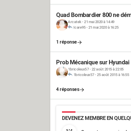
Quad Bombardier 800 ne dém
Arcatek
-
21 mai 2020 à 14:49
Icare95
-
21 mai 2020 à 16:25
1 réponse
Prob Mécanique sur Hyundai i
1bricoleux57
-
22 août 2015 à 22:05
1bricoleux57
-
25 août 2015 à 16:55
4 réponses
DEVENEZ MEMBRE EN QUELQ