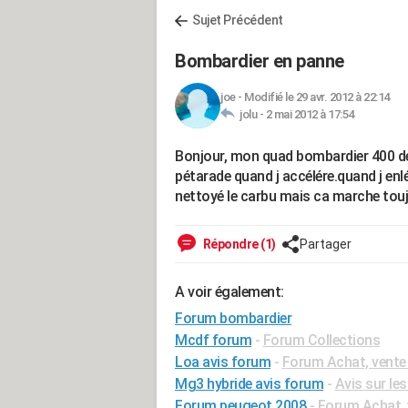
Sujet Précédent
Bombardier en panne
joe
-
Modifié le 29 avr. 2012 à 22:14
jolu -
2 mai 2012 à 17:54
Bonjour, mon quad bombardier 400 dém
pétarade quand j accélére.quand j enléve
nettoyé le carbu mais ca marche touj
Répondre (1)
Partager
A voir également:
Forum bombardier
Mcdf forum
-
Forum Collections
Loa avis forum
-
Forum Achat, vente
Mg3 hybride avis forum
-
Avis sur le
Forum peugeot 2008
-
Forum Achat, 