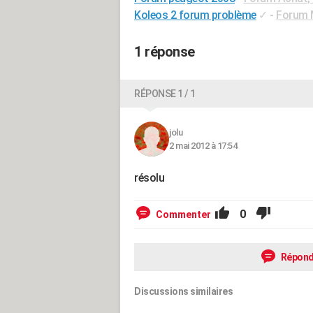
Koleos 2 forum problème
✓
-
Forum M
1 réponse
RÉPONSE 1 / 1
jolu
2 mai 2012 à 17:54
résolu
0
Commenter
Répond
Discussions similaires