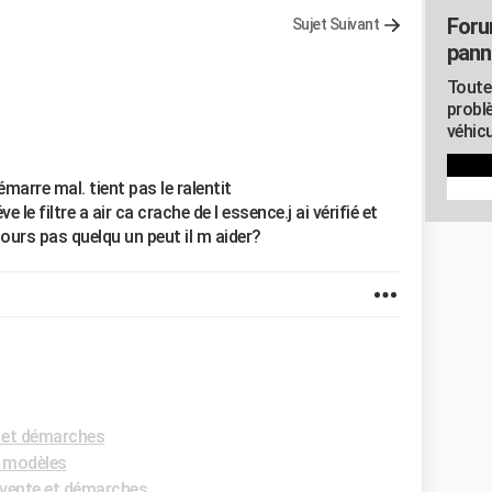
Foru
Sujet Suivant
pann
Toute
probl
véhicu
arre mal. tient pas le ralentit
 le filtre a air ca crache de l essence.j ai vérifié et
ours pas quelqu un peut il m aider?
 et démarches
s modèles
vente et démarches