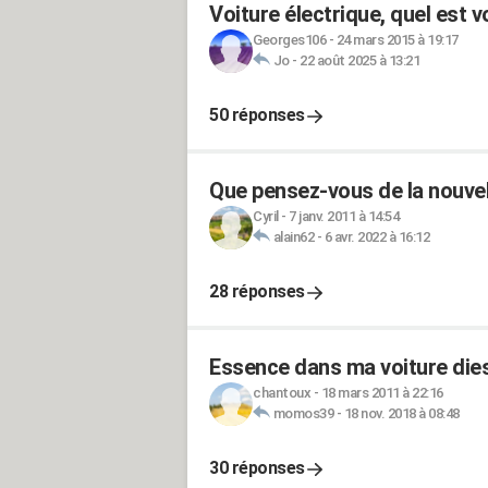
Voiture électrique, quel est v
Georges106
-
24 mars 2015 à 19:17
Jo
-
22 août 2025 à 13:21
50 réponses
Que pensez-vous de la nouvel
Cyril
-
7 janv. 2011 à 14:54
alain62
-
6 avr. 2022 à 16:12
28 réponses
Essence dans ma voiture diese
chantoux
-
18 mars 2011 à 22:16
momos39
-
18 nov. 2018 à 08:48
30 réponses