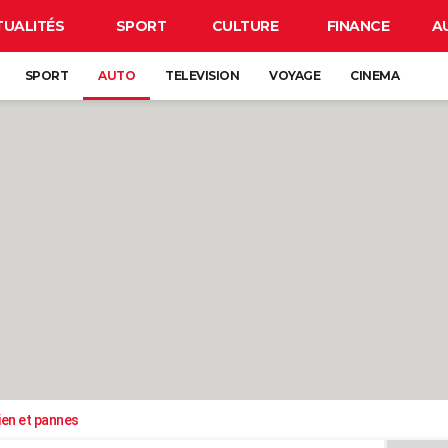
TUALITÉS
SPORT
CULTURE
FINANCE
A
SPORT
AUTO
TELEVISION
VOYAGE
CINEMA
ien et pannes