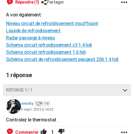
Répondre (1)
Partager
City break
Voyage de noces
Climat
Destinations
Voyage nature
Forum
+
PHOTO
A voir également:
GUIDES D'ACHAT
Niveau circuit de refroidissement insuffisant
Liquide de refroidissement
BONS PLANS
Radar passage à niveau
CARTE DE VOEUX
Schema circuit refroidissement c3 1.4 hdi
Schema circuit refroidissement 1.6 hdi
Carte Bonne année
Carte Pâques
Carte de Noël
Carte Saint-Valentin
Carte d'anniversaire
DICTIONNAIRE
Schéma circuit de refroidissement peugeot 206 1.4 hdi
Biographies
Expressions
Dictionnaire
Citations
Proverbes
PROGRAMME TV
1 réponse
COPAINS D'AVANT
RÉPONSE 1 / 1
Se connecter
Collèges
Universités
Service militaire
S'inscrire
Lycées
Primaires
Entreprises
Avis de recherche
AVIS DE DÉCÈS
snocky.
147
FORUM
5 sept. 2012 à 14:32
Lifestyle
Sport
Television
Cinema
Bricolage
Culture
Auto
Voyage
Controlez le thermostat
1
Commenter