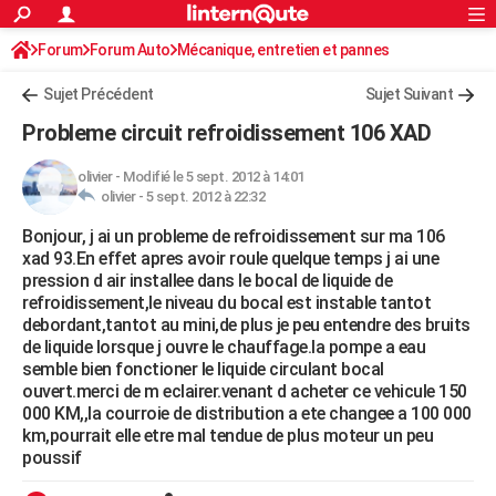
ACTUALITÉS
Forum
Forum Auto
Mécanique, entretien et pannes
Connexion
S'inscrire
Rechercher
Société
Education
Villes
Politique
Faits Divers
Monde
+
SPORT
Sujet Précédent
Sujet Suivant
Football
Cyclisme
Forum
Coupe du monde 2026
Tennis
Rugby
CULTURE
Probleme circuit refroidissement 106 XAD
TNT
Cinéma
Musique
Programme TV
Streaming
Sorties cinéma
+
FINANCE
olivier
-
Modifié le 5 sept. 2012 à 14:01
olivier -
5 sept. 2012 à 22:32
Impôts
Immobilier
Banque
Crédit
Retraite
Epargne
Risques naturels par ville
Assurance
AUTO
Bonjour, j ai un probleme de refroidissement sur ma 106
Réserver un essai
Berlines
Forum auto
Essais
Citadines
SUV
+
HIGH-TECH
xad 93.En effet apres avoir roule quelque temps j ai une
pression d air installee dans le bocal de liquide de
Meilleur smartphone
Ordinateurs
Guide high-tech
Mobiles
Internet
Jeux vidéo
+
BRICOLAGE
refroidissement,le niveau du bocal est instable tantot
debordant,tantot au mini,de plus je peu entendre des bruits
Aménagement intérieur
Cuisine
Jardinage
+
Forum
Extérieur
Salle de bains
Rangement
WEEK-END
de liquide lorsque j ouvre le chauffage.la pompe a eau
semble bien fonctioner le liquide circulant bocal
Escapades
Expositions
Week-end nature
Guides de France
Patrimoine
Musées
+
LIFESTYLE
ouvert.merci de m eclairer.venant d acheter ce vehicule 150
000 KM,,la courroie de distribution a ete changee a 100 000
Bien-être
Mode
+
Art de vivre
Loisirs
Modes de vie
SANTE
km,pourrait elle etre mal tendue de plus moteur un peu
poussif
Guide de la santé
Médicaments
+
Alimentation
Maladies
Sommeil
VOYAGE