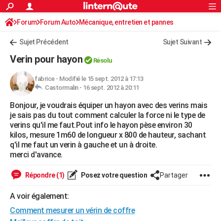
ACTUALITÉS
Forum
Forum Auto
Mécanique, entretien et pannes
Connexion
S'inscrire
Rechercher
Société
Education
Villes
Politique
Faits Divers
Monde
+
SPORT
Sujet Précédent
Sujet Suivant
Football
Cyclisme
Forum
Coupe du monde 2026
Tennis
Rugby
CULTURE
Verin pour hayon
Résolu
TNT
Cinéma
Musique
Programme TV
Streaming
Sorties cinéma
+
FINANCE
fabrice
-
Modifié le 15 sept. 2012 à 17:13
Castormalin -
16 sept. 2012 à 20:11
Impôts
Immobilier
Banque
Crédit
Retraite
Epargne
Risques naturels par ville
Assurance
AUTO
Bonjour, je voudrais équiper un hayon avec des verins mais
Réserver un essai
Berlines
Forum auto
Essais
Citadines
SUV
+
HIGH-TECH
je sais pas du tout comment calculer la force ni le type de
verins qu'il me faut.Pout info le hayon pèse environ 30
Meilleur smartphone
Ordinateurs
Guide high-tech
Mobiles
Internet
Jeux vidéo
+
BRICOLAGE
kilos, mesure 1m60 de longueur x 800 de hauteur, sachant
q'il me faut un verin à gauche et un à droite.
Aménagement intérieur
Cuisine
Jardinage
+
Forum
Extérieur
Salle de bains
Rangement
WEEK-END
merci d'avance.
Escapades
Expositions
Week-end nature
Guides de France
Patrimoine
Musées
+
LIFESTYLE
Répondre (1)
Posez votre question
Partager
Bien-être
Mode
+
Art de vivre
Loisirs
Modes de vie
SANTE
A voir également:
Comment mesurer un vérin de coffre
Guide de la santé
Médicaments
+
Alimentation
Maladies
Sommeil
VOYAGE