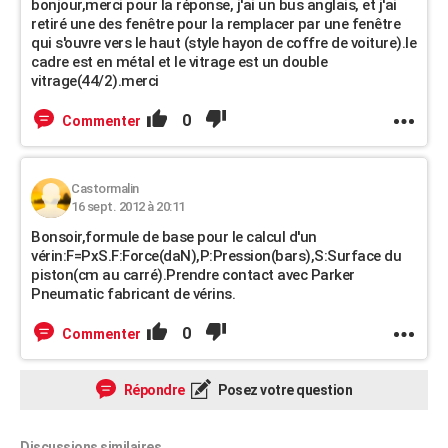
bonjour,merci pour la réponse, j'ai un bus anglais, et j'ai
retiré une des fenêtre pour la remplacer par une fenêtre
qui s'ouvre vers le haut (style hayon de coffre de voiture).le
cadre est en métal et le vitrage est un double
vitrage(44/2).merci
0
Commenter
Castormalin
16 sept. 2012 à 20:11
Bonsoir,formule de base pour le calcul d'un
vérin:F=PxS.F:Force(daN),P:Pression(bars),S:Surface du
piston(cm au carré).Prendre contact avec Parker
Pneumatic fabricant de vérins.
0
Commenter
Répondre
Posez votre question
Discussions similaires