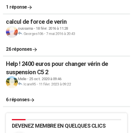
1 réponse
calcul de force de verin
oussama
-
18 févr. 2016 à 11:28
Georges106
-
7 mai 2016 à 20:43
26 réponses
Help ! 2400 euros pour changer vérin de
suspension C5 2
Melie
-
25 oct. 2020 à 09:46
Icare95
-
11 févr. 2023 à 09:22
6 réponses
DEVENEZ MEMBRE EN QUELQUES CLICS