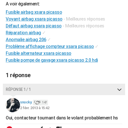
A voir également:
City break
Voyage de noces
Climat
Destinations
Voyage nature
Forum
+
PHOTO
Fusible airbag xsara picasso
GUIDES D'ACHAT
Voyant airbag xsara picasso
- Meilleures réponses
Défaut airbag xsara picasso
- Meilleures réponses
BONS PLANS
Réparation airbag
✓
Anomalie airbag 206
✓
CARTE DE VOEUX
Problème affichage compteur xsara picasso
✓
Carte Bonne année
Carte Pâques
Carte de Noël
Carte Saint-Valentin
Carte d'anniversaire
Fusible alternateur xsara picasso
DICTIONNAIRE
Fusible pompe de gavage xsara picasso 2.0 hdi
Biographies
Expressions
Dictionnaire
Citations
Proverbes
PROGRAMME TV
1 réponse
COPAINS D'AVANT
Se connecter
Collèges
Universités
Service militaire
S'inscrire
Lycées
Primaires
Entreprises
Avis de recherche
AVIS DE DÉCÈS
RÉPONSE 1 / 1
FORUM
snocky.
147
2 févr. 2013 à 15:42
Lifestyle
Sport
Television
Cinema
Bricolage
Culture
Auto
Voyage
Oui, contacteur tournant dans le volant probablement hs