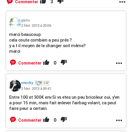
3
Commenter
giuto
2 févr. 2013 à 20:06
merci beaucoup
cela coute combien a peu prés ?
y a t il moyen de le changer soit même?
merci
0
Commenter
snocky.
147
3 févr. 2013 à 09:41
Entre 100 et 300€ env.Si vs etes un peu bricoleur oui, y'en
a pour 15 min, mais fait enlever l'airbag volant, ca peut
faire peur a certain
0
Commenter