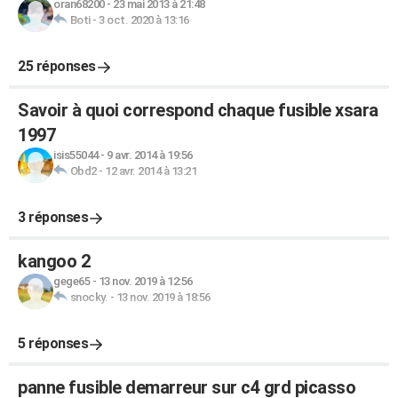
oran68200
-
23 mai 2013 à 21:48
Boti
-
3 oct. 2020 à 13:16
25 réponses
Savoir à quoi correspond chaque fusible xsara
1997
isis55044
-
9 avr. 2014 à 19:56
Obd2
-
12 avr. 2014 à 13:21
3 réponses
kangoo 2
gege65
-
13 nov. 2019 à 12:56
snocky.
-
13 nov. 2019 à 18:56
5 réponses
panne fusible demarreur sur c4 grd picasso