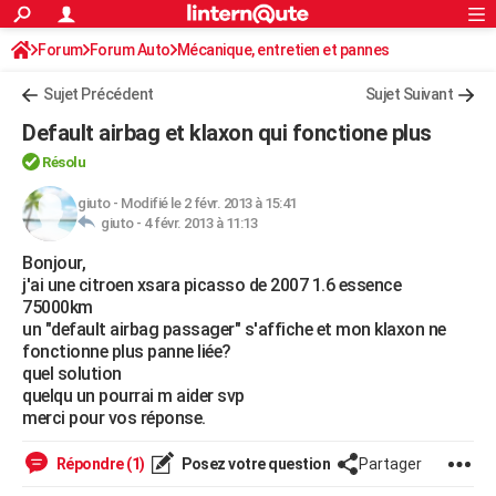
ACTUALITÉS
Forum
Forum Auto
Mécanique, entretien et pannes
Connexion
S'inscrire
Rechercher
Société
Education
Villes
Politique
Faits Divers
Monde
+
SPORT
Sujet Précédent
Sujet Suivant
Football
Cyclisme
Forum
Coupe du monde 2026
Tennis
Rugby
CULTURE
Default airbag et klaxon qui fonctione plus
TNT
Cinéma
Musique
Programme TV
Streaming
Sorties cinéma
+
FINANCE
Résolu
Impôts
Immobilier
Banque
Crédit
Retraite
Epargne
Risques naturels par ville
Assurance
giuto
-
Modifié le 2 févr. 2013 à 15:41
AUTO
giuto -
4 févr. 2013 à 11:13
Réserver un essai
Berlines
Forum auto
Essais
Citadines
SUV
+
HIGH-TECH
Bonjour,
j'ai une citroen xsara picasso de 2007 1.6 essence
Meilleur smartphone
Ordinateurs
Guide high-tech
Mobiles
Internet
Jeux vidéo
+
BRICOLAGE
75000km
un "default airbag passager" s'affiche et mon klaxon ne
Aménagement intérieur
Cuisine
Jardinage
+
Forum
Extérieur
Salle de bains
Rangement
WEEK-END
fonctionne plus panne liée?
quel solution
Escapades
Expositions
Week-end nature
Guides de France
Patrimoine
Musées
+
LIFESTYLE
quelqu un pourrai m aider svp
merci pour vos réponse.
Bien-être
Mode
+
Art de vivre
Loisirs
Modes de vie
SANTE
Répondre (1)
Posez votre question
Partager
Guide de la santé
Médicaments
+
Alimentation
Maladies
Sommeil
VOYAGE