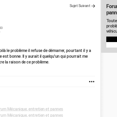
Foru
Sujet Suivant
pann
Toute
probl
33
véhicu
7
à le problème il refuse de démarrer, pourtant il y a
 est bonne. Il y aurait il quelqu'un qui pourrait me
re la raison de ce problème.
rum Mécanique, entretien et pannes
rum Mécanique, entretien et pannes