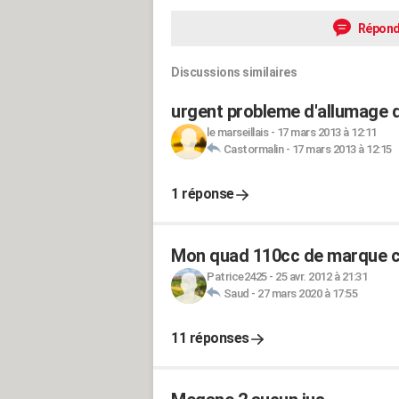
Répond
Discussions similaires
urgent probleme d'allumage 
le marseillais
-
17 mars 2013 à 12:11
Castormalin
-
17 mars 2013 à 12:15
1 réponse
Mon quad 110cc de marque ch
Patrice2425
-
25 avr. 2012 à 21:31
Saud
-
27 mars 2020 à 17:55
11 réponses