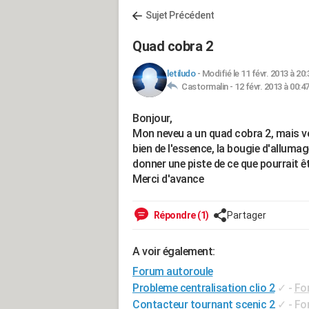
Sujet Précédent
Quad cobra 2
letiludo
-
Modifié le 11 févr. 2013 à 20:
Castormalin -
12 févr. 2013 à 00:4
Bonjour,
Mon neveu a un quad cobra 2, mais voil
bien de l'essence, la bougie d'allumage
donner une piste de ce que pourrait êt
Merci d'avance
Répondre (1)
Partager
A voir également:
Forum autoroule
Probleme centralisation clio 2
✓
-
Fo
Contacteur tournant scenic 2
✓
-
Fo