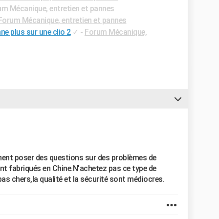
m Mécanique, entretien et pannes
Forum Mécanique, entretien et pannes
ne plus sur une clio 2
✓
-
Forum Mécanique,
ent poser des questions sur des problèmes de
ont fabriqués en Chine.N'achetez pas ce type de
 pas chers,la qualité et la sécurité sont médiocres.