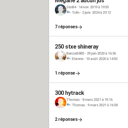
Megane 2 aucun jus
Sisi84
-
14 nov. 2019 à 19:55
Tolin
-
2 janv. 2024 à 20:12
7 réponses
250 stxe shineray
Banzai5885
-
29 juin 2020 à 16:36
Etienne
-
10 août 2020 à 14:50
1 réponse
300 hytrack
Thomas
-
8 mars 2021 à 19:16
Thomas
-
9 mars 2021 à 16:58
2 réponses