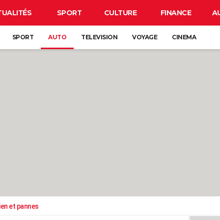
TUALITÉS
SPORT
CULTURE
FINANCE
A
SPORT
AUTO
TELEVISION
VOYAGE
CINEMA
ien et pannes