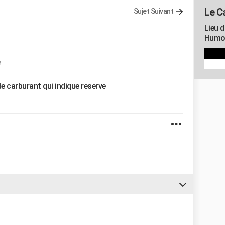
Le C
Sujet Suivant
Lieu d
Humou
2
e carburant qui indique reserve