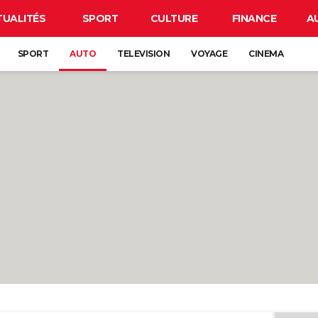
TUALITÉS
SPORT
CULTURE
FINANCE
A
SPORT
AUTO
TELEVISION
VOYAGE
CINEMA