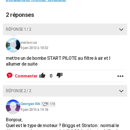
City break
Voyage de noces
Climat
Destinations
Voyage nature
Forum
+
PHOTO
2 réponses
GUIDES D'ACHAT
RÉPONSE 1 / 2
BONS PLANS
CARTE DE VOEUX
mistercox
9 juin 2013 à 18:32
Carte Bonne année
Carte Pâques
Carte de Noël
Carte Saint-Valentin
Carte d'anniversaire
DICTIONNAIRE
mettre un de bombe START PILOTE au filtre à air et l
allumer de suite
Biographies
Expressions
Dictionnaire
Citations
Proverbes
PROGRAMME TV
0
Commenter
COPAINS D'AVANT
Se connecter
Collèges
Universités
Service militaire
S'inscrire
Lycées
Primaires
Entreprises
Avis de recherche
AVIS DE DÉCÈS
RÉPONSE 2 / 2
FORUM
Georges106
178
9 juin 2013 à 19:18
Lifestyle
Sport
Television
Cinema
Bricolage
Culture
Auto
Voyage
Bonjour,
Quel est le type de moteur ? Briggs et Straton : normal le