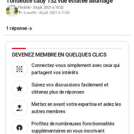
Tondeuse caby 152 vue éclatée allumage
Flodoki
-
26 juil. 2021 à 10:32
Icare95
-
26 juil. 2021 à 11:00
1 réponse
DEVENEZ MEMBRE EN QUELQUES CLICS
Connectez-vous simplement avec ceux qui
partagent vos intérêts
Suivez vos discussions facilement et
obtenez plus de réponses
Mettez en avant votre expertise et aidez les
autres membres
Profitez de nombreuses fonctionnalités
supplémentaires en vous inscrivant