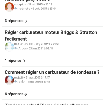
scorpion
-
17 juil. 2015 à 16:18
netmoto
-
6 oct. 2015 à 15:44
3 réponses
Régler carburateur moteur Briggs & Stratton
facilement
BLANCHOUNE
-
22 juin 2011 à 21:53
Arcos
-
23 juin 2011 à 08:18
1 réponse
Comment régler un carburateur de tondeuse ?
maje26
-
21 avr. 2009 à 17:17
tirik
-
11 mai 2016 à 19:46
6 réponses