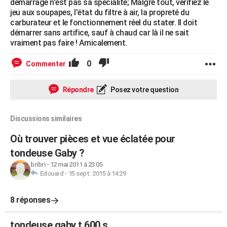
démarrage n'est pas sa spécialité; Malgré tout, vérifiez le
jeu aux soupapes, l'état du filtre à air, la propreté du
carburateur et le fonctionnement réel du stater. Il doit
démarrer sans artifice, sauf à chaud car là il ne sait
vraiment pas faire ! Amicalement.
0
Commenter
Répondre
Posez votre question
Discussions similaires
Où trouver pièces et vue éclatée pour
tondeuse Gaby ?
bribri
-
12 mai 2011 à 23:05
Edouard
-
15 sept. 2015 à 14:29
8 réponses
tondeuse gaby t 600 s