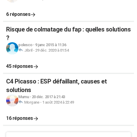
6 réponses
Risque de colmatage du fap : quelles solutions
?
polesco
-
9 janv. 2015 à 11:36
Jibril
-
29 déc. 2020 à 01:54
45 réponses
C4 Picasso : ESP défaillant, causes et
solutions
Mumu
-
20 déc. 2017 à 21:43
Morgane
-
1 août 2024 à 22:49
16 réponses