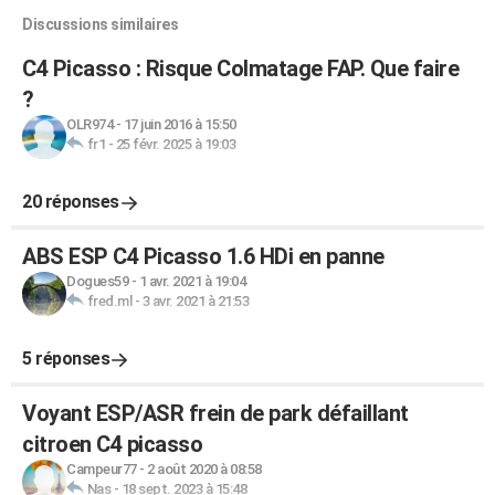
Discussions similaires
C4 Picasso : Risque Colmatage FAP. Que faire
?
OLR974
-
17 juin 2016 à 15:50
fr1
-
25 févr. 2025 à 19:03
20 réponses
ABS ESP C4 Picasso 1.6 HDi en panne
Dogues59
-
1 avr. 2021 à 19:04
fred.ml
-
3 avr. 2021 à 21:53
5 réponses
Voyant ESP/ASR frein de park défaillant
citroen C4 picasso
Campeur77
-
2 août 2020 à 08:58
Nas
-
18 sept. 2023 à 15:48