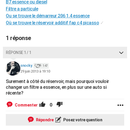
B7 essence ou diesel
City break
Voyage de noces
Climat
Destinations
Voyage nature
Forum
+
PHOTO
Filtre a particule
Ou se trouve le démarreur 206 1.4 essence
GUIDES D'ACHAT
Où se trouve le réservoir additif fap c4 picasso
✓
BONS PLANS
1 réponse
CARTE DE VOEUX
Carte Bonne année
Carte Pâques
Carte de Noël
Carte Saint-Valentin
Carte d'anniversaire
RÉPONSE 1 / 1
DICTIONNAIRE
Biographies
Expressions
Dictionnaire
Citations
Proverbes
snocky.
PROGRAMME TV
147
29 juin 2013 à 19:10
COPAINS D'AVANT
Surement à côté du réservoir, mais pourquoi vouloir
changer un filtre a essence, en plus sur une auto si
Se connecter
Collèges
Universités
Service militaire
S'inscrire
Lycées
Primaires
Entreprises
Avis de recherche
AVIS DE DÉCÈS
récente?
FORUM
0
Commenter
Lifestyle
Sport
Television
Cinema
Bricolage
Culture
Auto
Voyage
Répondre
Posez votre question