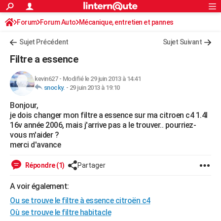
ACTUALITÉS
Forum
Forum Auto
Mécanique, entretien et pannes
Connexion
S'inscrire
Rechercher
Société
Education
Villes
Politique
Faits Divers
Monde
+
SPORT
Sujet Précédent
Sujet Suivant
Football
Cyclisme
Forum
Coupe du monde 2026
Tennis
Rugby
CULTURE
Filtre a essence
TNT
Cinéma
Musique
Programme TV
Streaming
Sorties cinéma
+
FINANCE
kevin627
-
Modifié le 29 juin 2013 à 14:41
snocky.
-
29 juin 2013 à 19:10
Impôts
Immobilier
Banque
Crédit
Retraite
Epargne
Risques naturels par ville
Assurance
AUTO
Bonjour,
Réserver un essai
Berlines
Forum auto
Essais
Citadines
SUV
+
HIGH-TECH
je dois changer mon filtre a essence sur ma citroen c4 1.4l
16v année 2006, mais j'arrive pas a le trouver.. pourriez-
Meilleur smartphone
Ordinateurs
Guide high-tech
Mobiles
Internet
Jeux vidéo
+
BRICOLAGE
vous m'aider ?
merci d'avance
Aménagement intérieur
Cuisine
Jardinage
+
Forum
Extérieur
Salle de bains
Rangement
WEEK-END
Répondre (1)
Partager
Escapades
Expositions
Week-end nature
Guides de France
Patrimoine
Musées
+
LIFESTYLE
A voir également:
Bien-être
Mode
+
Art de vivre
Loisirs
Modes de vie
SANTE
Ou se trouve le filtre à essence citroën c4
Guide de la santé
Médicaments
+
Alimentation
Maladies
Sommeil
Où se trouve le filtre habitacle
VOYAGE