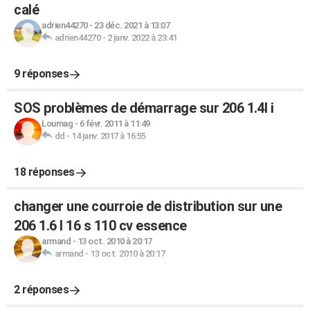
calé
adrien44270
-
23 déc. 2021 à 13:07
adrien44270
-
2 janv. 2022 à 23:41
9 réponses
SOS problèmes de démarrage sur 206 1.4l i
Loumag
-
6 févr. 2011 à 11:49
dd
-
14 janv. 2017 à 16:55
18 réponses
changer une courroie de distribution sur une
206 1.6 l 16 s 110 cv essence
armand
-
13 oct. 2010 à 20:17
armand
-
13 oct. 2010 à 20:17
2 réponses