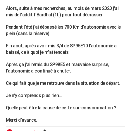
City break
Voyage de noces
Climat
Destinations
Voyage nature
Forum
+
PHOTO
Alors, suite à mes recherches, au mois de mars 2020 j'ai
mis de l'additif Bardhal (1L) pour tout décrasser.
GUIDES D'ACHAT
Pendant l'été j'ai dépassé les 700 Km d'autonomie avec le
BONS PLANS
plein (sans la réserve).
CARTE DE VOEUX
Fin aout, après avoir mis 3/4 de SP95E10 l'autonomie a
baissé, ce à quoi je m'attendais.
Carte Bonne année
Carte Pâques
Carte de Noël
Carte Saint-Valentin
Carte d'anniversaire
DICTIONNAIRE
Après ça j'ai remis du SP98E5 et mauvaise surprise,
Biographies
Expressions
Dictionnaire
Citations
Proverbes
PROGRAMME TV
l'autonomie a continué à chuter.
COPAINS D'AVANT
Ce qui fait que je me retrouve dans la situation de départ.
Se connecter
Collèges
Universités
Service militaire
S'inscrire
Lycées
Primaires
Entreprises
Avis de recherche
AVIS DE DÉCÈS
Je n'y comprends plus rien...
FORUM
Quelle peut être la cause de cette sur-consommation ?
Lifestyle
Sport
Television
Cinema
Bricolage
Culture
Auto
Voyage
Merci d'avance.