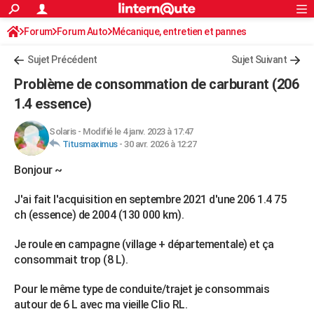
ACTUALITÉS
Forum
Forum Auto
Mécanique, entretien et pannes
Connexion
S'inscrire
Rechercher
Société
Education
Villes
Politique
Faits Divers
Monde
+
SPORT
Sujet Précédent
Sujet Suivant
Football
Cyclisme
Forum
Coupe du monde 2026
Tennis
Rugby
CULTURE
Problème de consommation de carburant (206
TNT
Cinéma
Musique
Programme TV
Streaming
Sorties cinéma
+
1.4 essence)
FINANCE
Impôts
Immobilier
Banque
Crédit
Retraite
Epargne
Risques naturels par ville
Assurance
AUTO
Solaris
-
Modifié le 4 janv. 2023 à 17:47
Titusmaximus
-
30 avr. 2026 à 12:27
Réserver un essai
Berlines
Forum auto
Essais
Citadines
SUV
+
HIGH-TECH
Bonjour ~
Meilleur smartphone
Ordinateurs
Guide high-tech
Mobiles
Internet
Jeux vidéo
+
BRICOLAGE
J'ai fait l'acquisition en septembre 2021 d'une 206 1.4 75
Aménagement intérieur
Cuisine
Jardinage
+
Forum
Extérieur
Salle de bains
Rangement
ch (essence) de 2004 (130 000 km).
WEEK-END
Escapades
Expositions
Week-end nature
Guides de France
Patrimoine
Musées
+
Je roule en campagne (village + départementale) et ça
LIFESTYLE
consommait trop (8 L).
Bien-être
Mode
+
Art de vivre
Loisirs
Modes de vie
SANTE
Pour le même type de conduite/trajet je consommais
Guide de la santé
Médicaments
+
Alimentation
Maladies
Sommeil
VOYAGE
autour de 6 L avec ma vieille Clio RL.