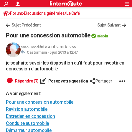
ACTUALITÉS
Forum
Discussions générales
Connexion
S'inscrire
Le Café
Rechercher
Société
Education
Villes
Politique
Faits Divers
Monde
+
SPORT
Sujet Précédent
Sujet Suivant
Football
Cyclisme
Forum
Coupe du monde 2026
Tennis
Rugby
CULTURE
Pour une concession automobile
Résolu
TNT
Cinéma
Musique
Programme TV
Streaming
Sorties cinéma
+
FINANCE
soro
-
Modifié le 4 juil. 2013 à 12:55
Castormalin -
5 juil. 2013 à 12:47
Impôts
Immobilier
Banque
Crédit
Retraite
Epargne
Risques naturels par ville
Assurance
AUTO
je souhaite savoir les disposition qu'il faut pour investir en
Réserver un essai
Berlines
Forum auto
Essais
Citadines
SUV
+
HIGH-TECH
concession d'automobile
Meilleur smartphone
Ordinateurs
Guide high-tech
Mobiles
Internet
Jeux vidéo
+
BRICOLAGE
Répondre (7)
Posez votre question
Partager
Aménagement intérieur
Cuisine
Jardinage
+
Forum
Extérieur
Salle de bains
Rangement
WEEK-END
A voir également:
Escapades
Expositions
Week-end nature
Guides de France
Patrimoine
Musées
+
Pour une concession automobile
LIFESTYLE
Revision automobile
Bien-être
Mode
+
Art de vivre
Loisirs
Modes de vie
SANTE
Entretien en concession
Conduite automobile
Guide de la santé
Médicaments
+
Alimentation
Maladies
Sommeil
VOYAGE
Démarreur automobile