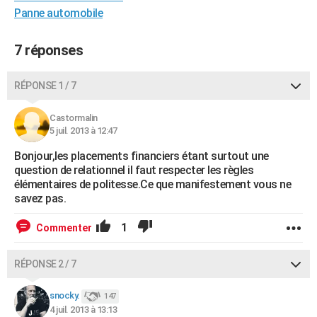
Panne automobile
City break
Voyage de noces
Climat
Destinations
Voyage nature
Forum
+
PHOTO
GUIDES D'ACHAT
7 réponses
BONS PLANS
RÉPONSE 1 / 7
CARTE DE VOEUX
Castormalin
Carte Bonne année
Carte Pâques
Carte de Noël
Carte Saint-Valentin
Carte d'anniversaire
5 juil. 2013 à 12:47
DICTIONNAIRE
Bonjour,les placements financiers étant surtout une
Biographies
Expressions
Dictionnaire
Citations
Proverbes
PROGRAMME TV
question de relationnel il faut respecter les règles
élémentaires de politesse.Ce que manifestement vous ne
COPAINS D'AVANT
savez pas.
Se connecter
Collèges
Universités
Service militaire
S'inscrire
Lycées
Primaires
Entreprises
Avis de recherche
AVIS DE DÉCÈS
1
Commenter
FORUM
RÉPONSE 2 / 7
Lifestyle
Sport
Television
Cinema
Bricolage
Culture
Auto
Voyage
snocky.
147
4 juil. 2013 à 13:13