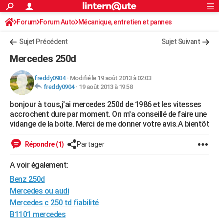
ACTUALITÉS
Forum
Forum Auto
Mécanique, entretien et pannes
Connexion
S'inscrire
Rechercher
Société
Education
Villes
Politique
Faits Divers
Monde
+
SPORT
Sujet Précédent
Sujet Suivant
Football
Cyclisme
Forum
Coupe du monde 2026
Tennis
Rugby
CULTURE
Mercedes 250d
TNT
Cinéma
Musique
Programme TV
Streaming
Sorties cinéma
+
FINANCE
freddy0904
-
Modifié le 19 août 2013 à 02:03
freddy0904
-
19 août 2013 à 19:58
Impôts
Immobilier
Banque
Crédit
Retraite
Epargne
Risques naturels par ville
Assurance
AUTO
bonjour à tous,j'ai mercedes 250d de 1986 et les vitesses
Réserver un essai
Berlines
Forum auto
Essais
Citadines
SUV
+
HIGH-TECH
accrochent dure par moment. On m'a conseillé de faire une
vidange de la boite. Merci de me donner votre avis.A bientôt
Meilleur smartphone
Ordinateurs
Guide high-tech
Mobiles
Internet
Jeux vidéo
+
BRICOLAGE
Répondre (1)
Partager
Aménagement intérieur
Cuisine
Jardinage
+
Forum
Extérieur
Salle de bains
Rangement
WEEK-END
A voir également:
Escapades
Expositions
Week-end nature
Guides de France
Patrimoine
Musées
+
LIFESTYLE
Benz 250d
Bien-être
Mode
+
Art de vivre
Loisirs
Modes de vie
Mercedes ou audi
SANTE
Mercedes c 250 td fiabilité
Guide de la santé
Médicaments
+
Alimentation
Maladies
Sommeil
VOYAGE
B1101 mercedes