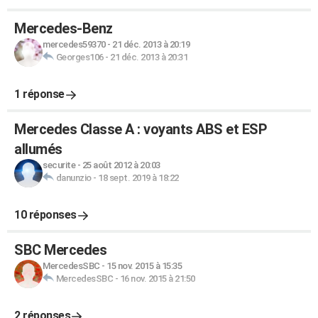
Mercedes-Benz
mercedes59370
-
21 déc. 2013 à 20:19
Georges106
-
21 déc. 2013 à 20:31
1 réponse
Mercedes Classe A : voyants ABS et ESP
allumés
securite
-
25 août 2012 à 20:03
danunzio
-
18 sept. 2019 à 18:22
10 réponses
SBC Mercedes
MercedesSBC
-
15 nov. 2015 à 15:35
MercedesSBC
-
16 nov. 2015 à 21:50
2 réponses