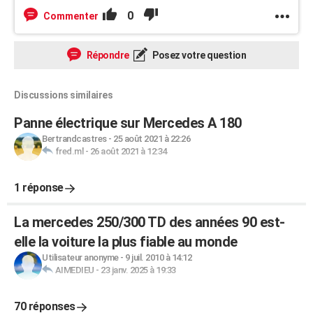
0
Commenter
Répondre
Posez votre question
Discussions similaires
Panne électrique sur Mercedes A 180
Bertrandcastres
-
25 août 2021 à 22:26
fred.ml
-
26 août 2021 à 12:34
1 réponse
La mercedes 250/300 TD des années 90 est-
elle la voiture la plus fiable au monde
Utilisateur anonyme
-
9 juil. 2010 à 14:12
AIMEDIEU
-
23 janv. 2025 à 19:33
70 réponses