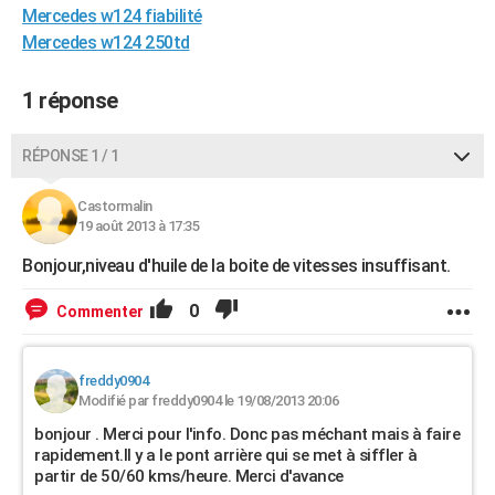
Mercedes w124 fiabilité
City break
Voyage de noces
Climat
Destinations
Voyage nature
Forum
+
PHOTO
Mercedes w124 250td
GUIDES D'ACHAT
1 réponse
BONS PLANS
RÉPONSE 1 / 1
CARTE DE VOEUX
Carte Bonne année
Carte Pâques
Carte de Noël
Carte Saint-Valentin
Carte d'anniversaire
DICTIONNAIRE
Castormalin
19 août 2013 à 17:35
Biographies
Expressions
Dictionnaire
Citations
Proverbes
PROGRAMME TV
Bonjour,niveau d'huile de la boite de vitesses insuffisant.
COPAINS D'AVANT
0
Commenter
Se connecter
Collèges
Universités
Service militaire
S'inscrire
Lycées
Primaires
Entreprises
Avis de recherche
AVIS DE DÉCÈS
freddy0904
FORUM
Modifié par freddy0904 le 19/08/2013 20:06
Lifestyle
Sport
Television
Cinema
Bricolage
Culture
Auto
Voyage
bonjour . Merci pour l'info. Donc pas méchant mais à faire
rapidement.Il y a le pont arrière qui se met à siffler à
partir de 50/60 kms/heure. Merci d'avance