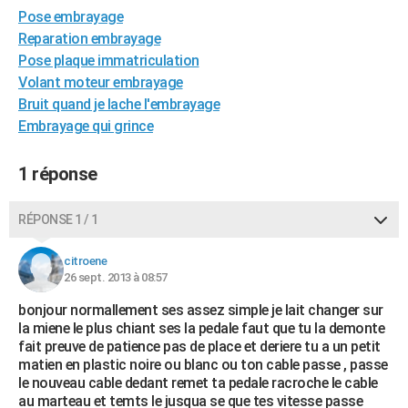
Pose embrayage
City break
Voyage de noces
Climat
Destinations
Voyage nature
Forum
+
PHOTO
Reparation embrayage
GUIDES D'ACHAT
Pose plaque immatriculation
Volant moteur embrayage
BONS PLANS
Bruit quand je lache l'embrayage
Embrayage qui grince
CARTE DE VOEUX
Carte Bonne année
Carte Pâques
Carte de Noël
Carte Saint-Valentin
Carte d'anniversaire
DICTIONNAIRE
1 réponse
Biographies
Expressions
Dictionnaire
Citations
Proverbes
PROGRAMME TV
RÉPONSE 1 / 1
COPAINS D'AVANT
citroene
Se connecter
Collèges
Universités
Service militaire
S'inscrire
Lycées
Primaires
Entreprises
Avis de recherche
26 sept. 2013 à 08:57
AVIS DE DÉCÈS
bonjour normallement ses assez simple je lait changer sur
FORUM
la miene le plus chiant ses la pedale faut que tu la demonte
fait preuve de patience pas de place et deriere tu a un petit
Lifestyle
Sport
Television
Cinema
Bricolage
Culture
Auto
Voyage
matien en plastic noire ou blanc ou ton cable passe , passe
le nouveau cable dedant remet ta pedale racroche le cable
au marteau et temts le jusqua se que tes vitesse passe