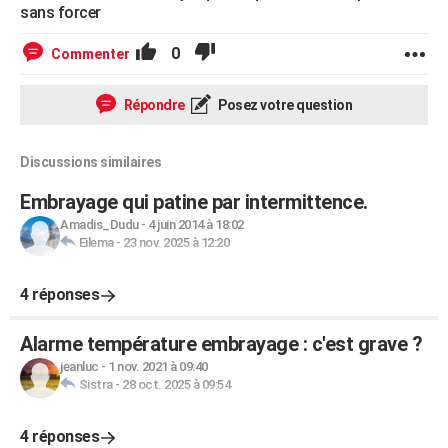
sans forcer
0
Commenter
Répondre
Posez votre question
Discussions similaires
Embrayage qui patine par intermittence.
Amadis_Dudu
-
4 juin 2014 à 18:02
Eilema
-
23 nov. 2025 à 12:20
4 réponses
Alarme température embrayage : c'est grave ?
jeanluc
-
1 nov. 2021 à 09:40
Sistra
-
28 oct. 2025 à 09:54
4 réponses