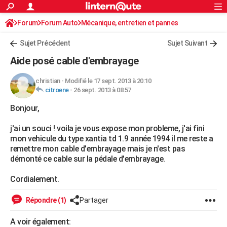
ACTUALITÉS
Forum
Forum Auto
Mécanique, entretien et pannes
Connexion
S'inscrire
Rechercher
Société
Education
Villes
Politique
Faits Divers
Monde
+
SPORT
Sujet Précédent
Sujet Suivant
Football
Cyclisme
Forum
Coupe du monde 2026
Tennis
Rugby
CULTURE
Aide posé cable d'embrayage
TNT
Cinéma
Musique
Programme TV
Streaming
Sorties cinéma
+
FINANCE
christian
-
Modifié le 17 sept. 2013 à 20:10
citroene
-
26 sept. 2013 à 08:57
Impôts
Immobilier
Banque
Crédit
Retraite
Epargne
Risques naturels par ville
Assurance
AUTO
Bonjour,
Réserver un essai
Berlines
Forum auto
Essais
Citadines
SUV
+
HIGH-TECH
j'ai un souci ! voila je vous expose mon probleme, j'ai fini
Meilleur smartphone
Ordinateurs
Guide high-tech
Mobiles
Internet
Jeux vidéo
+
BRICOLAGE
mon vehicule du type xantia td 1.9 année 1994 il me reste a
remettre mon cable d'embrayage mais je n'est pas
Aménagement intérieur
Cuisine
Jardinage
+
Forum
Extérieur
Salle de bains
Rangement
WEEK-END
démonté ce cable sur la pédale d'embrayage.
Escapades
Expositions
Week-end nature
Guides de France
Patrimoine
Musées
+
LIFESTYLE
Cordialement.
Bien-être
Mode
+
Art de vivre
Loisirs
Modes de vie
SANTE
Répondre (1)
Partager
Guide de la santé
Médicaments
+
Alimentation
Maladies
Sommeil
VOYAGE
A voir également: