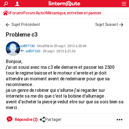
ACTUALITÉS
Forum
Forum Auto
Mécanique, entretien et pannes
Connexion
S'inscrire
Rechercher
Société
Education
Villes
Politique
Faits Divers
Monde
+
SPORT
Sujet Précédent
Sujet Suivant
Football
Cyclisme
Forum
Coupe du monde 2026
Tennis
Rugby
CULTURE
Probleme c3
TNT
Cinéma
Musique
Programme TV
Streaming
Sorties cinéma
+
FINANCE
will97130
-
Modifié le 29 sept. 2013 à 20:49
will97130
-
29 sept. 2013 à 21:36
Impôts
Immobilier
Banque
Crédit
Retraite
Epargne
Risques naturels par ville
Assurance
AUTO
Bonjour,
Réserver un essai
Berlines
Forum auto
Essais
Citadines
SUV
+
HIGH-TECH
j'ai un sousi avec ma c3 elle demarre et passer les 2500
tour le regime baisse et le moteur s'arrete et je doit
Meilleur smartphone
Ordinateurs
Guide high-tech
Mobiles
Internet
Jeux vidéo
+
BRICOLAGE
attendre un moment avent de redemarer pour que sa
recommence .
Aménagement intérieur
Cuisine
Jardinage
+
Forum
Extérieur
Salle de bains
Rangement
WEEK-END
jai un genre de robiner qui s'allume j'ai regarder sur
internete sa me dis que c'est la bobine d'allumage .
Escapades
Expositions
Week-end nature
Guides de France
Patrimoine
Musées
+
LIFESTYLE
avent d'acheter la piece je vedut etre sur que sa sois bien sa
merci .
Bien-être
Mode
+
Art de vivre
Loisirs
Modes de vie
SANTE
Répondre (2)
Partager
Guide de la santé
Médicaments
+
Alimentation
Maladies
Sommeil
VOYAGE