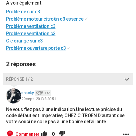
A voir également:
City break
Voyage de noces
Climat
Destinations
Voyage nature
Forum
+
PHOTO
Probleme sur c3
Problème moteur citroën c3 essence
✓
GUIDES D'ACHAT
Problème ventilation c3
BONS PLANS
Probleme ventilation c3
Cle orange sur c3
CARTE DE VOEUX
Problème ouverture porte c3
✓
Carte Bonne année
Carte Pâques
Carte de Noël
Carte Saint-Valentin
Carte d'anniversaire
DICTIONNAIRE
2 réponses
Biographies
Expressions
Dictionnaire
Citations
Proverbes
PROGRAMME TV
RÉPONSE 1 / 2
COPAINS D'AVANT
Se connecter
Collèges
Universités
Service militaire
S'inscrire
Lycées
Primaires
Entreprises
Avis de recherche
snocky.
147
AVIS DE DÉCÈS
29 sept. 2013 à 20:51
FORUM
Ne vous fiez pas à une indication.Une lecture précise du
code défaut est imperative, CHEZ CITROEN.D'autant que
Lifestyle
Sport
Television
Cinema
Bricolage
Culture
Auto
Voyage
votre souci ne colle pas à une bobine défaillante
0
Commenter