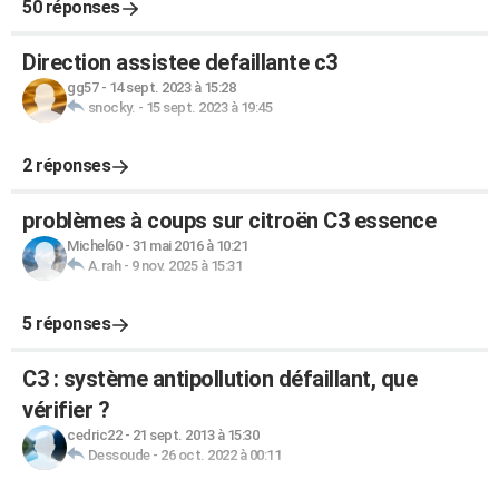
50 réponses
Direction assistee defaillante c3
gg57
-
14 sept. 2023 à 15:28
snocky.
-
15 sept. 2023 à 19:45
2 réponses
problèmes à coups sur citroën C3 essence
Michel60
-
31 mai 2016 à 10:21
A.rah
-
9 nov. 2025 à 15:31
5 réponses
C3 : système antipollution défaillant, que
vérifier ?
cedric22
-
21 sept. 2013 à 15:30
Dessoude
-
26 oct. 2022 à 00:11