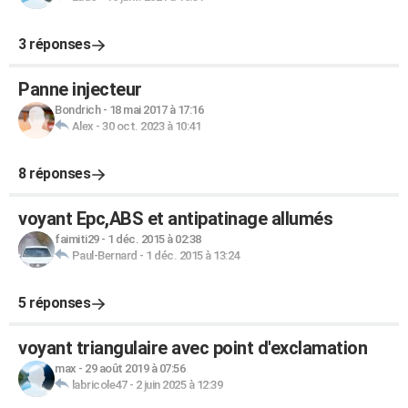
3 réponses
Panne injecteur
Bondrich
-
18 mai 2017 à 17:16
Alex
-
30 oct. 2023 à 10:41
8 réponses
voyant Epc,ABS et antipatinage allumés
faimiti29
-
1 déc. 2015 à 02:38
Paul-Bernard
-
1 déc. 2015 à 13:24
5 réponses
voyant triangulaire avec point d'exclamation
max
-
29 août 2019 à 07:56
labricole47
-
2 juin 2025 à 12:39