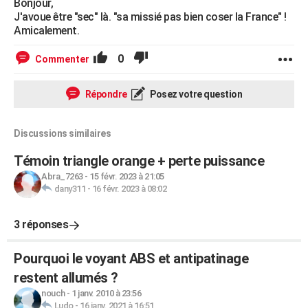
Bonjour,
J'avoue être "sec" là. "sa missié pas bien coser la France" !
Amicalement.
0
Commenter
Répondre
Posez votre question
Discussions similaires
Témoin triangle orange + perte puissance
Abra_7263
-
15 févr. 2023 à 21:05
dany311
-
16 févr. 2023 à 08:02
3 réponses
Pourquoi le voyant ABS et antipatinage
restent allumés ?
nouch
-
1 janv. 2010 à 23:56
Ludo
-
16 janv. 2021 à 16:51