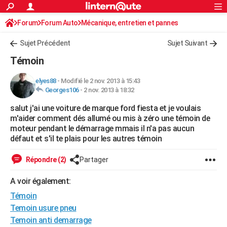
ACTUALITÉS
Forum
Forum Auto
Mécanique, entretien et pannes
Connexion
S'inscrire
Rechercher
Société
Education
Villes
Politique
Faits Divers
Monde
+
SPORT
Sujet Précédent
Sujet Suivant
Football
Cyclisme
Forum
Coupe du monde 2026
Tennis
Rugby
CULTURE
Témoin
TNT
Cinéma
Musique
Programme TV
Streaming
Sorties cinéma
+
FINANCE
elyes88
-
Modifié le 2 nov. 2013 à 15:43
Georges106
-
2 nov. 2013 à 18:32
Impôts
Immobilier
Banque
Crédit
Retraite
Epargne
Risques naturels par ville
Assurance
AUTO
salut j'ai une voiture de marque ford fiesta et je voulais
Réserver un essai
Berlines
Forum auto
Essais
Citadines
SUV
+
HIGH-TECH
m'aider comment dés allumé ou mis à zéro une témoin de
moteur pendant le démarrage mmais il n'a pas aucun
Meilleur smartphone
Ordinateurs
Guide high-tech
Mobiles
Internet
Jeux vidéo
+
BRICOLAGE
défaut et s'il te plais pour les autres témoin
Aménagement intérieur
Cuisine
Jardinage
+
Forum
Extérieur
Salle de bains
Rangement
WEEK-END
Répondre (2)
Partager
Escapades
Expositions
Week-end nature
Guides de France
Patrimoine
Musées
+
LIFESTYLE
A voir également:
Témoin
Bien-être
Mode
+
Art de vivre
Loisirs
Modes de vie
SANTE
Temoin usure pneu
Guide de la santé
Médicaments
+
Alimentation
Maladies
Sommeil
VOYAGE
Temoin anti demarrage