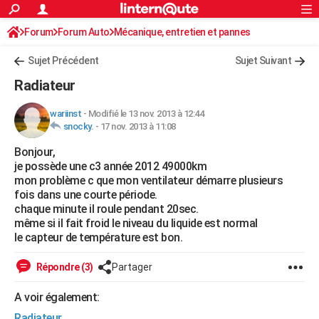
ACTUALITÉS
Forum
Forum Auto
Mécanique, entretien et pannes
Connexion
S'inscrire
Rechercher
Société
Education
Villes
Politique
Faits Divers
Monde
+
SPORT
Sujet Précédent
Sujet Suivant
Football
Cyclisme
Forum
Coupe du monde 2026
Tennis
Rugby
CULTURE
Radiateur
TNT
Cinéma
Musique
Programme TV
Streaming
Sorties cinéma
+
FINANCE
wariinst
-
Modifié le 13 nov. 2013 à 12:44
snocky.
-
17 nov. 2013 à 11:08
Impôts
Immobilier
Banque
Crédit
Retraite
Epargne
Risques naturels par ville
Assurance
AUTO
Bonjour,
Réserver un essai
Berlines
Forum auto
Essais
Citadines
SUV
+
HIGH-TECH
je possède une c3 année 2012 49000km
mon problème c que mon ventilateur démarre plusieurs
Meilleur smartphone
Ordinateurs
Guide high-tech
Mobiles
Internet
Jeux vidéo
+
BRICOLAGE
fois dans une courte période.
chaque minute il roule pendant 20sec.
Aménagement intérieur
Cuisine
Jardinage
+
Forum
Extérieur
Salle de bains
Rangement
WEEK-END
même si il fait froid le niveau du liquide est normal
le capteur de température est bon.
Escapades
Expositions
Week-end nature
Guides de France
Patrimoine
Musées
+
LIFESTYLE
Répondre (3)
Partager
Bien-être
Mode
+
Art de vivre
Loisirs
Modes de vie
SANTE
A voir également:
Guide de la santé
Médicaments
+
Alimentation
Maladies
Sommeil
VOYAGE
Radiateur