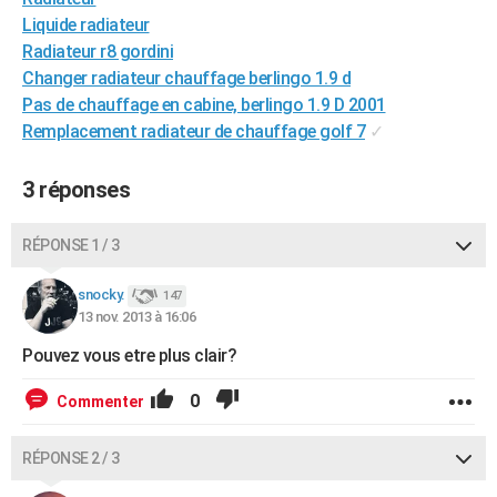
City break
Voyage de noces
Climat
Destinations
Voyage nature
Forum
+
Liquide radiateur
PHOTO
Radiateur r8 gordini
GUIDES D'ACHAT
Changer radiateur chauffage berlingo 1.9 d
Pas de chauffage en cabine, berlingo 1.9 D 2001
BONS PLANS
Remplacement radiateur de chauffage golf 7
✓
CARTE DE VOEUX
3 réponses
Carte Bonne année
Carte Pâques
Carte de Noël
Carte Saint-Valentin
Carte d'anniversaire
DICTIONNAIRE
RÉPONSE 1 / 3
Biographies
Expressions
Dictionnaire
Citations
Proverbes
PROGRAMME TV
snocky.
COPAINS D'AVANT
147
13 nov. 2013 à 16:06
Se connecter
Collèges
Universités
Service militaire
S'inscrire
Lycées
Primaires
Entreprises
Avis de recherche
AVIS DE DÉCÈS
Pouvez vous etre plus clair?
FORUM
0
Commenter
Lifestyle
Sport
Television
Cinema
Bricolage
Culture
Auto
Voyage
RÉPONSE 2 / 3