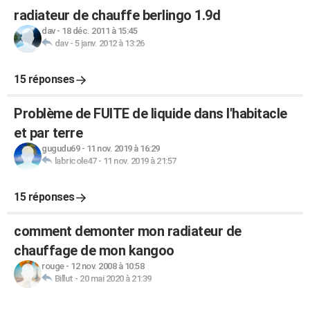
radiateur de chauffe berlingo 1.9d
dav
-
18 déc. 2011 à 15:45
dav
-
5 janv. 2012 à 13:26
15 réponses
Problème de FUITE de liquide dans l'habitacle
et par terre
gugudu69
-
11 nov. 2019 à 16:29
labricole47
-
11 nov. 2019 à 21:57
15 réponses
comment demonter mon radiateur de
chauffage de mon kangoo
rouge
-
12 nov. 2008 à 10:58
Billut
-
20 mai 2020 à 21:39